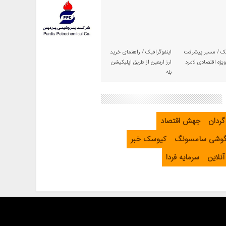
یک / مسیر پیشرفت
اینفوگرافیک / راهنمای خرید
یژه اقتصادی لامرد
ارز اربعین از طریق اپلیکیشن
بله
گردان
جهش اقتصاد
گوشی سامسونگ
کیوسک خبر
نلاین
سرمایه فردا