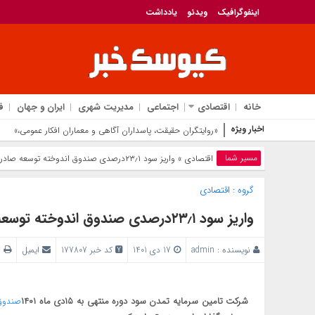
اینفوگرافیک
ویدئو
یادداشت
خانه
اقتصادی
اجتماعی
مدیریت شهری
ایران و جهان
ف
اخبار ویژه
«روایتگران حقیقت، پاسداران آگاهی و معماران افکار عمومی،»
مسیر شما
اقتصادی
» واریز سود ۲۳٫۱درصدی صندوق اندوخته توسعه صادرات
گروه :
اقتصادی
واریز سود ۲۳٫۱درصدی صندوق اندوخته توسعه صادرات
نویسنده :
admin
17 دی 1401
کد خبر 177807
ایمیل
پ
شرکت تامین سرمایه تمدن سود دوره منتهی به ۱۵دی ماه ۱۴۰۱
صندوق 