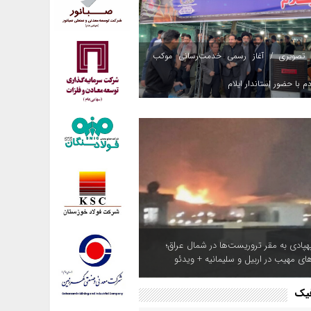
 تصویری / آغاز رسمی خدمت‌رسانی موکب
م با حضور استاندار ایلام
هپادی به مقر تروریست‌ها در شمال عراق؛
های مهیب در اربیل و سلیمانیه + ویدئو
فیک