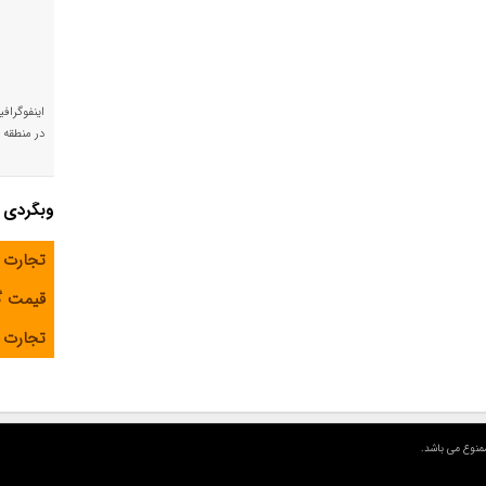
اینفوگراف
در منطقه و
وبگردی
تجارت 
قیمت 
تجارت آ
منوع می باشد.