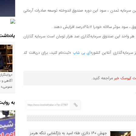
ین سرمایه تمدن ، سود این دوره صندوق اندوخته توسعه صادرات آرمانی
انه خودرا ۲۵٫۷درصد افزایش دهند .
یادداشت
ین صندوق بیشتر از ۱۵همت است. ارزش هر واحد این صندوق سرمایه‌گذاری صد هزار تومان است سرمایه گذاران
 سرمایه‌گذاری آنلاین کشور«
»ثبت‌نام کنید، برای دریافت کد
آی بی شاپ
«روایتگرا
مراجعه کنید.
ت کیوسک خبر
آگاهی و م
عمومی،»
به روای
https://www.kioskekhabar.ir/?p=177807
جهش ۱۶۰ دلاری طلا؛ امید به بازگشایی تنگه هرمز