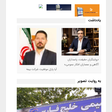
یادداشت
«روایتگران حقیقت، پاسداران
آگاهی و معماران افکار عمومی،»
آیا پازل موفقیت شرکت بیمه
حکمت صبا در سال ۱۴۰۵ کامل می
شود؟!
به روایت تصویر