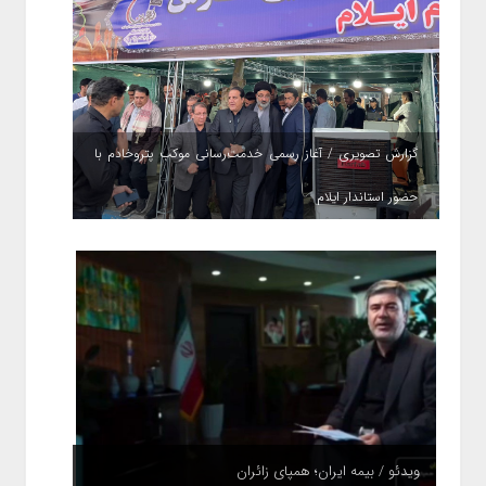
گزارش تصویری / آغاز رسمی خدمت‌رسانی موکب پتروخادم با
حضور استاندار ایلام
ویدئو / بیمه ایران؛ همپای زائران