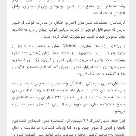
رشد تقاضا از سوی صنایع تولید باتری خودروهای برقی از مهم‌ترین عوامل
افزایش قیمت ‌است.
کارشناسان معتقدند، تنش‌های اخیر و اختلال در صادرات گوگرد از خلیج
فارس که سهم قابل توجهی از تجارت دریایی گوگرد جهان را دارد به تشدید
روند صعودی قیمت اسید سولفوریک کمک کرده است.
برآوردهای مؤسسه مشاوره‌ای Oilchem نشان می‌دهد، سود حاصل از
تولید هر تن اسید سولفوریک به حدود ۱۵۰۰ یوان (معادل ۲۲۲ دلار)
رسیده است؛ رقمی که می‌تواند زیان ناشی از فرآوری یک تن کنسانتره
مس خریداری ‌شده از بازار نقدی را جبران کند که طبق داده‌های آرگوس،
هفته گذشته حدود ۱۱۵ دلار بود.
داده‌های تجاری نیز حاکی از افزایش واردات پیریت به چین است. واردات
پیریت خام این کشور در چهار ماه نخست ۲۰۲۶ با رشد ۱۳.۵ درصدی
نسبت به مدت مشابه سال قبل به حدود ۳۹۲ هزار تن رسیده که بالاترین
سطح ثبت‌شده برای این دوره از سال طی ۱۲ سال اخیر محسوب
می‌شود.
این حجم بسیار کمتر از ۹.۹ میلیون تن کنسانتره مس خریداری شده بین
ژانویه و آوریل از سوی چین بوده، اما واردات کنسانتره در مقایسه با سال
گذشته ۰.۸ درصد کاهش یافته و سرعت رشد تولید مس تصفیه شده در