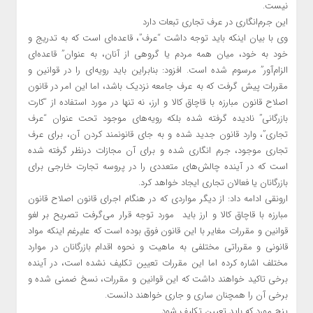
نیست.
این جرم‌انگاری در عرف تجاری تبعات دارد
وی با بیان اینکه باید توجه داشت “عرف”، قاعده‌ای است که به تدریج و
خود به خود، میان همه مردم یا گروهی از آنان، به عنوان” قاعده‌ای
الزام‌آور” مرسوم شده است. افزود: بنابراین باید رویه‌ای را در قوانین و
مقررات پیش گرفت که به عرف جامعه نزدیک باشد، اما این امر در قانون
اصلاح قانون مبارزه با قاچاق کالا و ارز، نه تنها در مورد استفاده از “کارت
بازرگانی” نادیده گرفته شده بلکه رویه‌های موجود تحت عنوان “عرف
تجاری”، وارد قانون جدید شده و به جای قانونمند کردن آن، برای عرف
تجاری موجود، جرم انگاری شده و برای آن مجازات درنظر گرفته شده
است که در آینده چالش‌های متعددی را در پروسه تجارت خارجی برای
بازرگانان یا فعالان تجاری ایجاد خواهد کرد.
ارونقی ادامه داد: از دیگر مواردی که در هنگام اجرای قانون اصلاح قانون
مبارزه با قاچاق کالا و ارز باید مورد توجه قرار می‌گرفت تصریح بر لغو
قوانین و مقررات مغایر با این قانون فوق بوده است که علیرغم اینکه مواد
قانونی و مقرراتی مختلفی به ماهیت و نحوه اقدام بازرگانان در موارد
مختلف اشاره کرده اما این مقررات تعیین تکلیف نشده است، در آینده
برخی تاکید خواهند داشت که این قوانین و مقررات، نسخ ضمنی شده و
برخی آن را همچنان ساری و جاری خواهند دانست.
پنج مورد که باید تعیین تکلیف شود