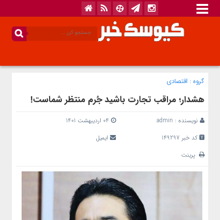
گروه :
اقتصادی
هشدار؛‌ مراقب تجارت باشید جُرم منتظر شماست!
نویسنده :
admin
04 اردیبهشت 1401
کد خبر 149297
ایمیل
پرینت