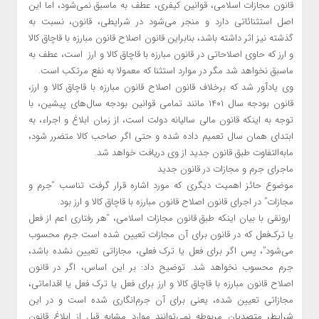
قانون مجازات اسلامی، قوانین کیفری، عطف به ماسبق نمی‌شود، اما این
اصل استثنائاتی دارد و منجر می‌شود در شرایطی، قانون، نسبت به
گذشته نیز اثر داشته باشد، بنابراین قانون اصلاح قانون مبارزه با قاچاق کالا
و ارز که حاوی اصلاحاتی در قانون مبارزه با قاچاق کالا و ارز است، عطف به
ماسبق نخواهد شد مگر در موارد استثنا که معمولا به نفع مرتکب است.
وی یادآور شد که برخلاف قانون اصلاح قانون مبارزه با قاچاق کالا و ارز،
قانون بودجه سال ۱۴۰۱ مانند تمامی قوانین بودجه سال‌های پیشین، با
توجه به اینکه قانون مالی سالیانه دولت است، از زمان ابلاغ و اجراء، به
ابتدای همان سال تعمیم داده شده و حتی اگر صاحب کالا متضرر شود،
مابه‌التفاوت طبق قانون جدید از وی دریافت خواهد شد.
ماجرای جرم و مجازات در قانون جدید
موضوع حائز اهمیت دیگری که مورد اشاره قرار گرفت تناسب “جرم و
مجازات” در اجرای قانون اصلاح قانون مبارزه با قاچاق کالا و ارز بود.
ارونقی با بیان اینکه طبق قانون مجازات اسلامی، “هر رفتاری اعم از فعل
یا ترک‌فعل که در قانون برای آن مجازات تعیین شده است جرم محسوب
می‌شود”، پس اگر برای فعل یا ترک فعلی، مجازاتی تعیین نشده باشد،
جرم محسوب نخواهد شد. توضیح داد: بر این اساس، اگر در قانون
اصلاح قانون مبارزه با قاچاق کالا و ارز برای فعل یا ترک فعل یا اقداماتی،
مجازاتی تعیین شده، یعنی برای آن جرم‌انگاری شده است و در این
شرایط، متصدیان مربوطه نمی‌توانند موارد مشابه قبل از ابلاغ قانون