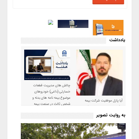
یادداشت
چالش های مدیریت قطعات
خسارتی (داغی) خودروهای
موضوع بیمه نامه های بدنه و
آیا پازل موفقیت شرکت بیمه
شخص ثالث در صنعت بیمه
حکمت صبا در سال ۱۴۰۵ کامل می
شود؟!
به روایت تصویر