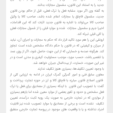
جدید را به استناد این قانون، مشمول مجازات بدانند.
به گفته وی اگر مورد مشابه فعل یا ترک فعلی، قبل از حاکم بودن قانون
جدید، مشمول قاچاق یا مجازات اعلام شده باشد، صاحب کالا یا وکیل
صاحب کالا می‌تواند با اشاره به قانون جدید اثبات کند که این اقدامات،
اخیرا جرم و مشمول مجازات شده و موارد قبلی را از شمول مجازات فعلی
یا کلی قبلی تبرئه کند.
ارونقی این را هم مورد تاکید قرار داد که حکم به مجازات و اجرای آن، نباید
از میزان و کیفیتی که در قانون یا حکم دادگاه مشخص شده است تجاوز
کند. هرگونه صدمه و خسارتی که از این جهت حاصل شود، اگر از روی عمد
یا تقصیر باشد، حسب مورد، موجب مسئولیت کیفری و مدنی است و در
غیر این ‌صورت، خسارت، از بیت‌المال جبران خواهد شد.
با وجود تعیین تکلیف‌ها، بسیاری هنوز تکلیف ندارند
معاون سابق فنی و امور گمرکی گمرک ایران در ادامه به ارزیابی کلی از
قانون اصلاح قانون مبارزه با قاچاق کالا و ارز در حوزه تجارت پرداخت و
گفت: با تصویب این قانون با اینکه بسیاری از مصادیق برای فعل یا ترک
فعل مشخص و حدود و ثغور بعضی از موارد معین شده اما بازهم بسیاری
از مواردی که در تجارت خارجی به صورت یک رویه ثابت درآمده، تعیین
تکلیف نشده است و برخی از مصادیق یا موارد تصویب شده نیز قابلیت
اجراء نداشته و یا با واقعیت های موجود در پروسه تجارت خارجی منطبق