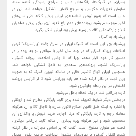
بسیاری در گمرک‌ها، بانک‌های عامل و مراجع رسیدگی کننده مانند
سازمان تعزیرات حکومتی و مراجع قضایی تشکیل خواهد شد. این در
حالی است که به‌روز نبودن شناسه‌های ارزش برخی کالاها طی سال‌های
اخیر موجب می‌شود پرونده‌های عدم رفع تعهد ارزی برای برخی صاحبان
کالا و واردکنندگان کالا، در زمینه بیش بود ارزش شکل بگیرد.
پیشنهاد به گمرک
پیشنهاد وی این است که گمرک ایران در اسرع وقت “پارامتریک” کردن
اطلاعات پروانه گمرکی که در چند سال اخیر با موانعی مواجه بوده را در
دستور کار خود قرار دهد، چرا که تا وقتی اطلاعات پروانه گمرکی،
پارامتریک نشود، پرونده‌های متعددی به ناحق تشکیل خواهد شد.
همچنین اوزان انواع کانتینر خالی در سامانه توزین گمرک که به صورت
وزن ثابت در نظر گرفته شده هم باید ویرایش شود تا از افزایش پرونده
اختلافی در این رابطه جلوگیری شود.
کارت بازرگانی شما در یک لحظه باطل می‌شود
در بخش دیگر شرایط تعریف شده برای کارت بازرگانی مطرح شد و ارونقی
با اشاره به اینکه طبق قانون اصلاح قانون مبارزه با قاچاق کالا و ارز، هرگونه
معامله راجع به کارت بازرگانی که عرفا، اجاره، خرید، فروش یا واگذاری آن
محسوب شود و نیز هرگونه بهره برداری از منافع کارت بازرگانی دیگری،
تحت هر عنوان ممنوع است. گفت که بر اساس مجازات در نظر گرفته
شده، انتقال گیرنده یا بهره‌بردار، مشمول پرداخت جریمه نقدی معادل