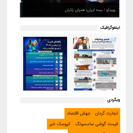
ویدئو / بیمه ایران؛ همپای زائران
اینفوگرافیک
اینفوگرافیک / راهنمای خرید ارز
وبگردی
اربعین از طریق اپلیکیشن بله
اینفوگرافیک / مسیر پیشرفت در
تجارت گردان
جهش اقتصاد
منطقه ویژه اقتصادی لامرد
قیمت گوشی سامسونگ
کیوسک خبر