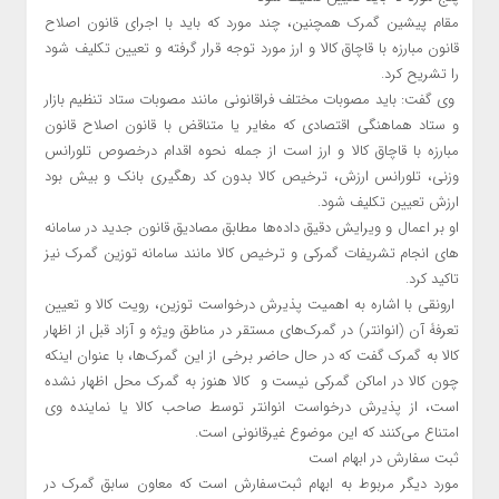
مقام پیشین گمرک همچنین، چند مورد که باید با اجرای قانون اصلاح
قانون مبارزه با قاچاق کالا و ارز مورد توجه قرار گرفته و تعیین تکلیف شود
را تشریح کرد.
وی گفت: باید مصوبات مختلف فراقانونی مانند مصوبات ستاد تنظیم بازار
و ستاد هماهنگی اقتصادی که مغایر یا متناقض با قانون اصلاح قانون
مبارزه با قاچاق کالا و ارز است از جمله نحوه اقدام درخصوص تلورانس
وزنی، تلورانس ارزش، ترخیص کالا بدون کد رهگیری بانک و بیش بود
ارزش تعیین تکلیف شود.
او بر اعمال و ویرایش دقیق داده‌ها مطابق مصادیق قانون جدید در سامانه
های انجام تشریفات گمرکی و ترخیص کالا مانند سامانه توزین گمرک نیز
تاکید کرد.
ارونقی با اشاره به اهمیت پذیرش درخواست توزین، رویت کالا و تعیین
تعرفۀ آن (انوانتر) در گمرک‌های مستقر در مناطق ویژه و آزاد قبل از اظهار
کالا به گمرک گفت که در حال حاضر برخی از این گمرک‌ها، با عنوان اینکه
چون کالا در اماکن گمرکی نیست و کالا هنوز به گمرک محل اظهار نشده
است، از پذیرش درخواست انوانتر توسط صاحب کالا یا نماینده وی
امتناع می‌کنند که این موضوع غیرقانونی است.
ثبت سفارش در ابهام است
مورد دیگر مربوط به ابهام ثبت‌سفارش است که معاون سابق گمرک در