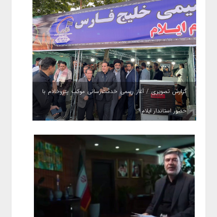
گزارش تصویری / آغاز رسمی خدمت‌رسانی موکب پتروخادم با
حضور استاندار ایلام