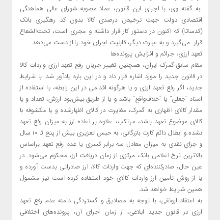
به گفته وی، با اجرای این قانون، عملا مصوبه شورای عالی هماهنگی
اقتصادی دولت جهت ترخیص درصدی کالا بدون کد رهگیری بانک
(کدساتا) که اکنون در دستور کار قرار داشته و مجری است، تحت‌الشعاع
قرار می‌گیرد و به عبارت دیگر، قابلیت اجرای خود را از دست می‌دهد.
تعهد ارزی، جرائم و افزایش پرونده‌ها
مقام سابق گمرک ایران، همچنین تغییر جریان رفع تعهد ارزی واردات کالا
در قانون جدید را مورد اشاره قرار داد و در این باره یادآور شد: با شرایط
جدید، اگر رفع تعهد ارزی و یا هرگونه اقدامی در این رابطه، با استفاده از
اسناد “جعلی” یا “خلاف‌واقع” باشد و یا از طریق بیش‌بود ارزش، تعداد و یا
مقدار کالای اظهاری به گمرک، مغایرت در کالای اظهارشده و یا مکشوفه با
کالای موضوع تعهد باشد، مرتکب، علاوه بر اعاده ارز به میزان رفع تعهد
نشده و ابطال دائم کارت بازرگانی، به حبس تعزیری بیش از پنج تا ۱۰ سال
و جزای نقدی به میزان معادل سه برابر کسری یا عدم رفع تعهد براساس
بالاترین نرخ اعلامی بانک مرکزی از زمان دریافت ارز، محکوم می‌شود. در
عین حال، صادرکننده‌ای که جهت واردات کالا، ارز صادراتی بدست آورده و
یا از روش تأمین ارز واردات کالای خود استفاده کرده است نیز مشمول
همین شرایط خواهد شد.
به اعتقاد ارونقی، با توجه به مصادیق و ‌گستردگی دامنه عدم رفع تعهد
ارزی در قانون جدید ابلاغی، از زمان اجرای آن، پرونده‌های اختلافی