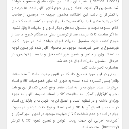
(Identical Goods)- همراه آن باشد، این مازاد، قاچاق محسوب خواهد
شد. همچنین اگر تفاوت تعداد، وزن یا حجم کالای اظهار شده، ۱۵ درصد و
یا کمتر از آن باشد، این اختلاف، مشمول جریمه ۱۰۰ درصدی از صاحب
کالا می‌شود مشروط به اینکه مغایرت، قبل از ترخیص کشف شود، کالا جزو
اقلام ممنوعه نبوده و مشمول بندهای دیگر قانون و مقررات قاچاق نشود.
اما اگر مغایرت تا ۱۵ درصد، بعد از ترخیص یعنی در هنگام خروج یا بعد از
خروج کشف شود، مشمول مقررات قاچاق خواهد شد. در مورد کالای
غیرهمنوع یا حتی غیرهمنام موجود در محموله اظهار شده نیز بدون توجه
به تعداد، وزن و جنس و همین طور کشف قبل و یا بعد از ترخیص، در
هرحال، مشمول مقررات قاچاق خواهد شد.
هشدار به تجار؛ دقت کنید
ارونقی در این مورد توضیح داد که در قانون جدید، دامنه “اسناد خلاف
واقع” بسیار گسترده شده است؛ به طوری که سایر خصوصیات کالا و اسناد
می‌تواند، اسناد اظهارنامه را به اسناد خلاف واقع تبدیل کند، از این رو باید
تجار و کارگزاران گمرکی به مطابقت کالا با اسناد ضمیمه اظهارنامه توجه
ویژه‌ای داشته و در تنظیم اسناد و الصاق آن به اظهارنامه یا بارگذاری اسناد
در سامانه و انطباق آن با کالا از نظر تعداد و نوع دقت کرده و در صورت
ابهام در اسناد و عدم شناخت کالا از ظرفیت موجود در قانون امور گمرکی و
آئین‌نامه اجرایی آن جهت رویت، توزین و تعیین تعرفه کالا یا انوانتر
(Inventory) استفاده کنند.