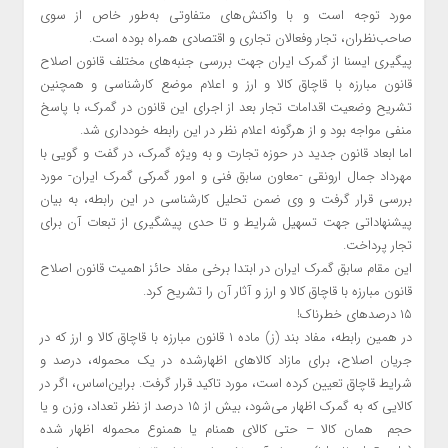
مورد توجه است و با واکنش‌های متفاوتی به‌طور خاص از سوی
صاحب‌نظران، تجار وفعالان تجاری و اقتصادی همراه بوده است.
پیگیری ایسنا از گمرک ایران جهت بررسی جنبه‌های مختلف قانون اصلاح
قانون مبارزه با قاچاق کالا و ارز و اعلام موضع کارشناسی و همچنین
تشریح وضعیت اقدامات تجار بعد از اجرای این قانون در گمرک، با پاسخ
منفی مواجه بود و از هرگونه اعلام نظر در این رابطه خودداری شد.
اما ابعاد قانون جدید در حوزه تجارت و به ویژه گمرک، در گفت و گویی با
مهرداد جمال ارونقی -معاون سابق فنی و امور گمرکی گمرک ایران- مورد
بررسی قرار گرفت و وی ضمن تحلیل کارشناسی در این رابطه، به بیان
پیشنهاداتی جهت تسهیل شرایط و تا حدی پیشگیری از تبعات آن برای
تجار پرداخت.
این مقام سابق گمرک ایران در ابتدا برخی مفاد حائز اهمیت قانون اصلاح
قانون مبارزه با قاچاق کالا و ارز و آثار آن را تشریح کرد.
۱۵ درصدهای خطرناک!
در همین رابطه، مفاد بند (ز) ماده ۱ قانون مبارزه با قاچاق کالا و ارز که در
جریان اصلاح، برای مازاد کالاهای اظهارشده در یک محموله، درصد و
شرایط قاچاق تعیین کرده است، مورد تاکید قرار گرفت. براین‌اساس، اگر در
کالایی که به گمرک اظهار می‌شود، بیش از ۱۵ درصد از نظر تعداد، وزن و یا
حجم همان کالا – حتی کالای همنام یا همنوع محموله اظهار شده