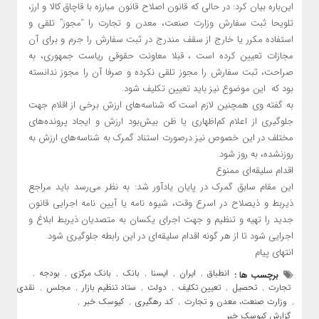
این‌باره بیان کرد: در حالی که قانون اصلاح قانون مبارزه با قاچاق کالا و ارز،
تلویحا ثبت سفارش وزارت صنعت، معدن و تجارت را “مجوز” تلقی و
استفاده مکرر یا خارج از سقف مندرج در ثبت سفارش را جرم و برای آن
مجازات تعیین کرده است ، قبلا معاونت حقوقی ریاست جمهوری، به
صراحت، ثبت سفارش را مجوز تلقی نکرده و صرفا آن را مجوز ندانسته
بود که این موضوع نیز باید تعیین تکلیف شود.
به گفته وی همچنین لازم است که شناسه‌های ارزش برخی از اقلام جهت
جلوگیری از اعلام کم‌اظهاری یا ظن بیش‌بود ارزش و ایجاد پرونده‌های
مختلف در این خصوص نیز درصورت استناد گمرک به شناسه‌های ارزش به
روزنشده، به روز شود.
اقدام سلیقه‌ای ممنوع
این مقام سابق گمرک در پایان یادآور شد: به نظر می‌رسد باید مراجع
ذیربط و ذیصلاح در اسرع وقت، شیوه نامه یا آیین نامه اجرایی قانون
جدید را تهیه و تنظیم و جهت اجرای یکسان به متصدیان ذیربط ابلاغ و
اجرایی شود تا از هر گونه اقدام سلیقه‌ای در این رابطه جلوگیری شود.
انتهای پیام
انطباق
ایران
ایسنا
بانک
بانک مرکزی
بودجه
برچسب ها :
,
,
,
,
,
,
تجارت
تحصیل
تعیین تکلیف
دولت
ستاد تنظیم بازار
مجلس
نقدی
,
,
,
,
,
,
وزارت صنعت، معدن و تجارت
کد رهگیری
کیوسک خبر
,
,
,
,
گزارش کیوسک خبر