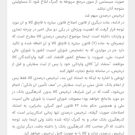
صورت سیستمی از سوی مرجع مربوطه به گمرک ابلاغ شود تا مسئولیتی
متوجه آنان نباشد.
ترخیص درصدی مبهم شد
در ادامه، ماده دیگری از قانون اصلاح قانون مبارزه با قاچاق کالا و ارز مورد
توجه قرار گرفت که اهمیت ویژه‌ای در یکی دو سال اخیر در چرخه تجاری
و واردات داشته است. اینجا موضوع ترخیص درصدی کالا مطرح است که
تبصره‌ای به ماده (۷) قانون مبارزه با قاچاق کالا و ارز اضافه شده و تاکید
دارد جز در مواردی که به تشخیص شورای امنیت کشور یا شورای عالی
امنیت ملی، ضرورت یا مصالح کشور اقتضاء کند، کلیه واردکنندگان کالا
موظفند “منشاء ارز” کالای وارداتی خود را پس از ثبت سفارش و قبل از
ترخیص، در سامانه جامع تجارت اظهار کنند.
ارونقی با اشاره به اینکه به استناد این بند، ترخیص درصدی کالا فقط پس
از اعلام بانک عامل مبنی بر ثبت سفارش در “صف تأمین ارز بانکی”، انجام
می‌شود، گفت که در این شرایط، ترخیص کالا بدون کدرهگیری بانک در
دو مورد بلامانع خواهد بود؛ مصوبات شورای امنیت یا شورای عالی امنیت
ملی و همچنین حکم ماده ۴۲ قانون امور گمرکی. بنابراین، به استناد
اصلاحات صورت گرفته، ترخیص درصدی تنها زمانی امکان‌پذیر است که
کدرهگیری بانک صادر و به گمرک ارائه شده باشد ولی اینجا باید توجه
داشت که اگر صاحب کالا، کدرهگیری بانک را داشته باشد، دیگر نیازی به
ترخیص درصدی ندارد و کالا را به صورت کامل ترخیص خواهد کرد.