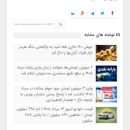
https://www.kioskekhabar.ir/?p=149297
نوشته های مشابه
جهش ۱۶۰ دلاری طلا؛ امید به بازگشایی تنگه هرمز
بازار فلزات گران‌بها را داغ کرد
۶ میلیون تومانی‌ها بخوانند | زمان واریز یارانه مرداد
۱۴۰۵ و مبلغ دقیق مستمری مددجویان اعلام شد
واریز ۳ میلیون تومان سود سهام عدالت در مرداد
۱۴۰۵ تکذیب شد | پاسخ رسمی سازمان بورس به
شایعه داغ + هشدار کلاهبرداری
قیمت خودرو امروز ۱۳ مرداد ۱۴۰۵ | تارا ۹۹۵ میلیون
تومان / شاهین ۸۳۰ میلیون / دنا پلاس ۷۸۵
میلیون