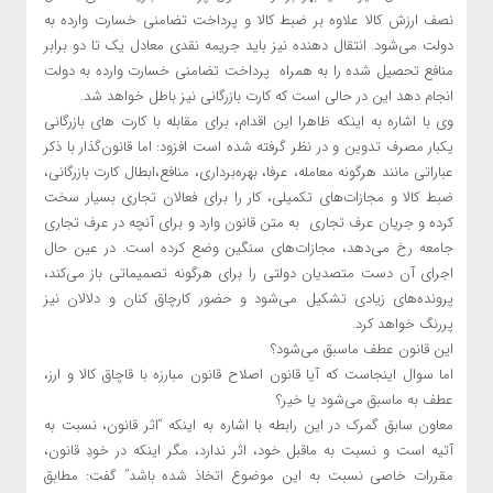
نصف ارزش کالا علاوه بر ضبط کالا و پرداخت تضامنی خسارت وارده به
دولت می‌شود. انتقال دهنده نیز باید جریمه نقدی معادل یک تا دو برابر
منافع تحصیل شده را به همراه پرداخت تضامنی خسارت وارده به دولت
انجام دهد این در حالی است که کارت بازرگانی نیز باطل خواهد شد.
وی با اشاره به اینکه ظاهرا این اقدام، برای مقابله با کارت های بازرگانی
یکبار مصرف تدوین و در نظر گرفته شده است افزود: اما قانون‌گذار با ذکر
عباراتی مانند هرگونه معامله، عرفا، بهره‌برداری، منافع،ابطال کارت بازرگانی،
ضبط کالا و مجازات‌های تکمیلی، کار را برای فعالان تجاری بسیار سخت
کرده و جریان عرف تجاری به متن قانون وارد و برای آنچه در عرف تجاری
جامعه رخ می‌دهد، مجازات‌های سنگین وضع کرده است. در عین حال
اجرای آن دست متصدیان دولتی را برای هرگونه تصمیماتی باز می‌کند،
پرونده‌های زیادی تشکیل می‌شود و حضور کارچاق کنان و دلالان نیز
پررنگ خواهد کرد.
این قانون عطف ماسبق می‌شود؟
اما سوال اینجاست که آیا قانون اصلاح قانون مبارزه با قاچاق کالا و ارز،
عطف به ماسبق می‌شود یا خیر؟
معاون سابق گمرک در این رابطه با اشاره به اینکه “اثر قانون، نسبت به
آتیه است و نسبت به ماقبل خود، اثر ندارد، مگر اینکه در خودِ قانون،
مقررات خاصی نسبت به این موضوع اتخاذ شده باشد” گفت: مطابق