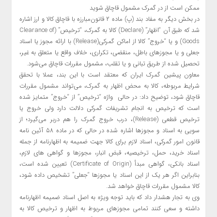
ممکن است از در گمرک مشمول قاچاق شوید
در بخش دیگر به مفاد بند (پ) ماده ۲ قانون‌مبارزه با قاچاق کالا و ارز اشاره
شد که طبق آن “اظهار” (Declare) کالا به گمرک، “ترخیص” (Clearance of
Goods) و یا “خروج” کالا از اماکن گمرکی(Release) با ارائه مجوز یا اسناد
جعلی و یا مجوزهای باطل، منقضی، تکراری، خلاف واقع یا متعلق به غیر،
تحصیل شده از طریق تبانی و یا تقلب، مشمول مقررات قاچاق می‌شود.
معاون پیشین گمرک ایران که معتقد است با این بند، عملا با تحقق
شرایط مربوطه، کالا به محض اظهار به گمرک، می‌تواند مشمول مقررات
قاچاق شود، توضیح داد: در حالی واژه “ترخیص” از “خروج” متمایز شده
است که ترخیص به انجام تشریفات گمرکی دلالت دارد ولی خروج یا
ترخیص قطعی (Release)، درب خروج گمرک را هم دربر می‌گیرد؛ از
سویی به اسناد و مجوزها اشاره شده در حالی که در ماده ۵۸ آئین نامه
قانون امور گمرکی، اسناد لازم برای کالا جهت ضمیمه به اظهارنامه از جمله
اسناد خرید، حمل، ترخیصیه، قبض انبار، مجوزها و گواهی های لازم،
اسناد بانکی، گواهی مبدأ (Certificate of Origin) تعیین شده است،
بنابراین اگر هر یک از این اسناد یا مجوزها “جعلی” تشخیص داده شود،
کالا مشمول مقررات قاچاق خواهد شد.
وی به تجار هشدار داد که باید توجه ویژه به اصل اسناد ضمیمه اظهارنامه
داشته و سعی کنند تمامی مجوزهای مربوط به اظهار و ترخیص کالا به