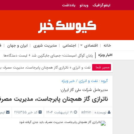
اینفوگرافیک
ویدئو
یادداشت
خانه
اقتصادی
اجتماعی
مدیریت شهری
ایران و جهان
ف
اخبار ویژه
رونمایی از گر
مسیر شما
نفت و انرژی
» ناترازی گاز همچنان پابرجاست، مدیریت مصرف ب
گروه :
نفت و انرژی
/
خبر ویژه
مدیرعامل شرکت ملی گاز ایران:
ناترازی گاز همچنان پابرجاست، مدیریت مصر
نویسنده :
admin
19 اردیبهشت 1404
کد خبر 265355
ایمی