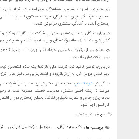
وی همچنین آموزش عمومی، هماهنگی بین استان‌ها، شفاف‌سازی اطلاع
صحیح مصرف گاز عنوان کرد. توکلی افزود: «هم‌اکنون تعمیرات اساسی و
زمستان آینده با آمادگی بیشتری فراموش شود.»
در پایان، توکلی به فعالیت‌های صادراتی شرکت ملی گاز اشاره کرد و 
کشورهای منطقه از جمله ترکمنستان و روسیه برداشته‌ایم. همچنین پروژه
وی همچنین از برگزاری نخستین رویداد فنی بهره‌برداران پالایشگاه‌ها
بین متخصصان دانست.
در پایان، توکلی تأکید کرد: شرکت ملی گاز تنها یک بنگاه اقتصادی نیس
باید ضمن فروش گاز، به ارزش‌افزوده و اشتغال‌زایی در بخش‌های انرژی‌ب
به گزارش
، صحبت‌های دکتر توکلی، مدیرعامل شرکت ملی گا
کیوسک خبر
می‌کند که ریشه اصلی مشکل، مدیریت ضعیف مصرف است. با وجود اق
برنامه‌ریزی جامع و نظارت دقیق بر تقاضا، بحران زمستان دور از انت
گاز کشور اجرا شود.
کیوسک‌خبر
منبع خبر :
دکتر سعید توکلی
مدیرعامل شرکت ملی گاز ایران
کی
برچسب ها :
,
,