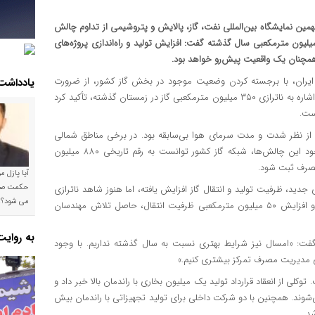
مین نمایشگاه بین‌المللی نفت، گاز، پالایش و پتروشیمی از تداوم چالش
رازی گاز در زمستان آینده هشدار داد. وی با اشاره به ناترازی ۳۵۰ میلیون مترمکعبی سال گذشته گفت: افزایش تولید و راه‌اندازی پروژه‌های
همچنان یک واقعیت پیش‌رو خواهد بود.
 ایران، با برجسته کردن وضعیت موجود در بخش گاز کشور، از ضرورت
یادداشت
مدیریت دقیق‌تر مصرف این منبع انرژی در فصل سرما خبر داد. وی با اشاره به ناترازی ۳۵۰ میلیون مترمکعبی گاز در زمستان گذشته، تأکید کرد
ست.
نظر شدت و مدت سرمای هوا بی‌سابقه بود. در برخی مناطق شمالی
کشور، شرایط آب‌وهوایی مشابه اسکاندیناوی را شاهد بودیم.» با وجود این چالش‌ها، شبکه گاز کشور توانست به رقم تاریخی ۸۸۰ میلیون
مصرف ثبت شود.
آیا پازل 
ی جدید، ظرفیت تولید و انتقال گاز افزایش یافته، اما هنوز شاهد ناترازی
می شود؟!
قابل‌توجهی هستیم. وی افزود: «راه‌اندازی ایستگاه‌های تقویت فشار و افزایش ۵۰ میلیون مترمکعبی ظرفیت انتقال، حاصل تلاش مهندسان
به روای
گفت: «امسال نیز شرایط بهتری نسبت به سال گذشته نداریم. با وجود
ی مدیریت مصرف تمرکز بیشتری کنیم.»
وکلی از انعقاد قرارداد تولید یک میلیون بخاری با راندمان بالا خبر داد و
یل می‌شوند. همچنین با دو شرکت داخلی برای تولید تجهیزاتی با راندمان بیش