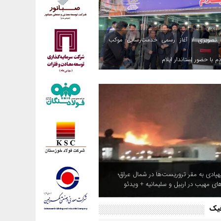
 تصویری / آغاز رسمی خدمت‌رسانی موکب
م با حضور استاندار ایلام
هپادی به مقر تروریست‌ها در شمال عراق؛
های مهیب در اربیل و سلیمانیه + ویدئو
فیک