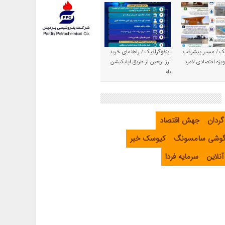
یک / مسیر پیشرفت
اینفوگرافیک / راهنمای خرید
یژه اقتصادی لامرد
ارز اربعین از طریق اپلیکیشن
بله
گردان
جهش اقتصاد
گوشی سامسونگ
کیوسک خبر
نلاین
سرمایه فردا