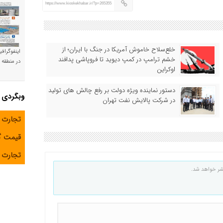
https://www.kioskekhabar.ir/?p=265355
خلع‌سلاح خاموش آمریکا در جنگ با ایران؛ از
اینفوگراف
خشم ترامپ در کمپ دیوید تا فروپاشی پدافند
در منطقه و
اوکراین
دستور نماینده ویژه دولت بر رفع چالش های تولید
وبگردی
در شرکت پالایش نفت تهران
تجارت 
قیمت 
تجارت آ
شر خواهد شد.