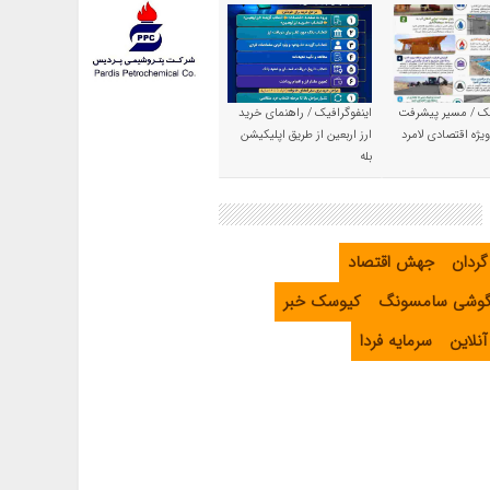
یک / مسیر پیشرفت
اینفوگرافیک / راهنمای خرید
یژه اقتصادی لامرد
ارز اربعین از طریق اپلیکیشن
بله
گردان
جهش اقتصاد
گوشی سامسونگ
کیوسک خبر
نلاین
سرمایه فردا