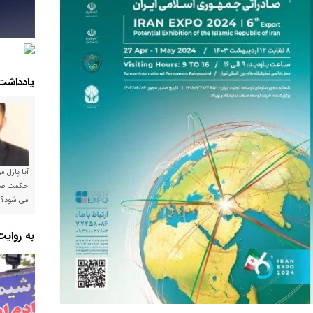
یادداشت
آیا پازل 
می شود؟!
به روای