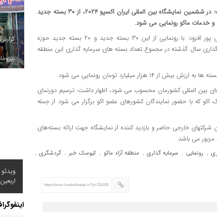
سرپرست مدیریت جذب سرمایه گذاری سازمان منطقه آزاد ماکو گفت: در ششمین نمایشگاه بین المللی ایران اکسپو ۲۰۲۴، از ۳۰ بسته جدید
و خدمات ماکو رونمایی می شود.
به نقل از پایگاه خبری منطقه آزاد، فرزاد نقی پور افزود: با رونمایی از این ۳۰ بسته جدید و ۲۰ بسته جدید حوزه
گزارش
ه گردشگری رونمایی شد با ۱۱۰ بسته سرمایه گذاری سال گذشته در مجموع تعداد بسته های سرمایه گذاری این منطقه
پتروخاد
دادهای بین المللی کشورمان محسوب می شود، اظهار داشت: ترسیم دورنمای
ک اکو که با حضور نمایندگان کشورهای عضو اکو برگزار می شود از جمله
کتهای خارجی حاضر و بازدید کننده از نمایشگاه جهت ارائه بسته‌های
 مزبور می باشد.
ی
رونمایی
سرمایه گذاری
منطقه آزاد ماکو
کیوسک خبر
گردشگری
,
,
,
,
,
,
ویدئو 
اربعین
https://www.kioskekhabar.ir/?p=224106
اینفوگرا