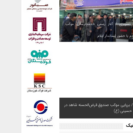
 تصویری / آغاز رسمی خدمت‌رسانی موکب
م با حضور استاندار ایلام
/ برپایی موکب صندوق قرض‌الحسنه شاهد در
 حسینی (ع)
فیک