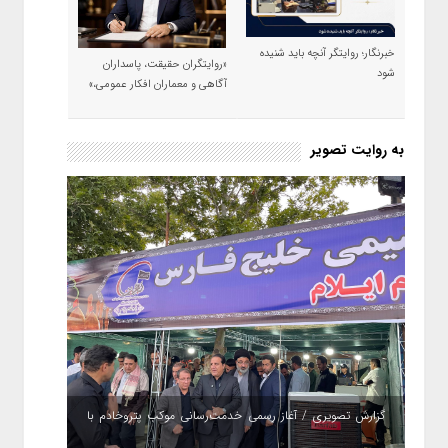
خبرنگار؛ روایتگر آنچه باید شنیده
«روایتگران حقیقت، پاسداران
شود
آگاهی و معماران افکار عمومی،»
به روایت تصویر
گزارش تصویری / آغاز رسمی خدمت‌رسانی موکب پتروخادم با