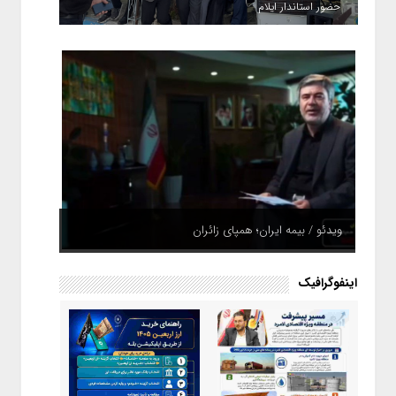
حضور استاندار ایلام
ویدئو / بیمه ایران؛ همپای زائران
اینفوگرافیک