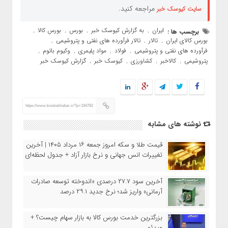
مراجعه کنید.
سایت کیوسک خبر
ایران
به گزارش کیوسک خبر
بورس
بورس کالا
برچسب ها :
,
,
,
,
بورس کالای ایران
تالار
تالار فرآورده های نفتی و پتروشیمی
,
,
,
فرآورده های نفتی و پتروشیمی
فولاد
مواد پلیمری
وکیوم باتوم
,
,
,
,
پتروشیمی
کالاخبر
کشاورزی
کیوسک خبر
گزارش کیوسک خبر
,
,
,
,
https://www.kioskekhabar.ir/?p=194782
نوشته های مشابه
قیمت طلا و سکه امروز جمعه ۱۶ مرداد ۱۴۰۵ | آخرین
تغییرات انس جهانی و نرخ بازار آزاد + جدول لحظه‌ای
آخرین سود ۲۷.۷ درصدی «اندوخته توسعه صادرات
آرمانی» واریز شد؛ نرخ جدید ۲۹.۱ درصد
بزرگترین خدمت بورس کالا به بازار سهام چیست؟ +
ویدئو