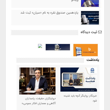
یازدهمین صندوق نقره به نام «سیان» ثبت شد
ثبت دیدگاه
یادداشت
خبرنگار؛ روایتگر آنچه باید شنیده
«روایتگران حقیقت، پاسداران
شود
آگاهی و معماران افکار عمومی،»