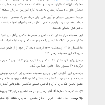
مشارکت ارزشمند بانوان هنرمند و علاقمند به هنرعکاسی در فعالیت 
نیایش های ماه مبارک رمضان به همت اداره امورزنان سازمان منطقه آزاد کیش ازشنبه ۲۸ ف
روایت تصویری نیایش و آیین های زنان درماه مبارک رمضان ، جلوه ه
درماه رمضان، زنان درآیین مذهبی نماز عیدفطر،شبهای احیا درخانه و م
محتواهای ارسالی هستند.
بخش دوم می تواند با ارسال یک مجموعه عکس درمسابقه شرکت کند
دبیرخانه این مسابقه ارسال کنند.
برگزیده ۲۰ میلیون ریال جایزه اهدا می شود.
براساس این گزارش دبیر اجرایی مسابقه عکاسی زن در قاب نیایش 
هیات مدیره انجمن عکاسان مطبوعاتی کشور، فاطمه بهبودی عکاس
عضو انجمن عکاسان ایران و انجمن صنفی عکاسان مطبوعاتی کشور داور
لازم به ذکراست نمایشگاه آثار ارسالی و مراسم اهدای جوایز ۲۳اردیبهشت و همزمان با روزعیدسعیدفطر برگزارمی شود.
اهدا
ایران
دفاع مقدس
سازمان منطقه آزاد کیش
برچسب ها :
,
,
,