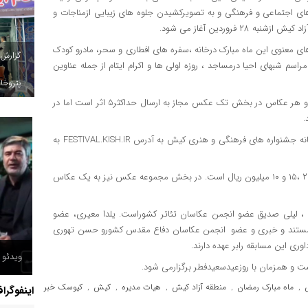
های اجتماعی و فرهنگی و به تصویرکشیدن جلوه های زیبایی ازمناجات و
روردین آغاز می شود.
ای معنوی این ماه مبارک درخانه ،سفره های افطاری و سحر، مادرو کودک
گزارش
راسم شبهای احیا درمساجد ، روزه اولی ها و اکرام ایتام از جمله عناوین
پتروخاد
این مسابقه دردو بخش تک عکس و مجموعه عکس برگزار می شود و هر عکاس در بخش تک عکس مجاز به ارسال حداکثر۵ اثر است اما در
.
علاقمندان تا ۱۷ اردیبهشت ۱۴۰۰ فرصت دارند آثار خود را از طریق سامانه جشنواره های فرهنگی و هنری کیش به آدرس FESTIVAL.KISH.IR به
جوایز برگزیدگان بخش تک عکس به ترتیب برای نفرات اول تا سوم ۲۰ ،۱۵ و ۱۰ میلیون ریال است. در بخش مجموعه عکس نیز به یک عکاس
، لیلی صدیق عضو انجمن عکاسان تئاتر کشوراست. یلدا معیری، عضو
 مستند و خبری و عضو انجمن عکاسان دفاع مقدس کشورو حسن تهوری
حمله پ
ی این مسابقه رابر عهده دارند.
ویدئو /
انفجار
ماه مبارک رمضان
منطقه آزاد کیش
هیات مدیره
کیش
کیوسک خبر
اینفوگرا
,
,
,
,
,