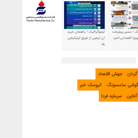
یک / مسیر پیشرفت
اینفوگرافیک / راهنمای خرید
یژه اقتصادی لامرد
ارز اربعین از طریق اپلیکیشن
بله
گردان
جهش اقتصاد
گوشی سامسونگ
کیوسک خبر
نلاین
سرمایه فردا