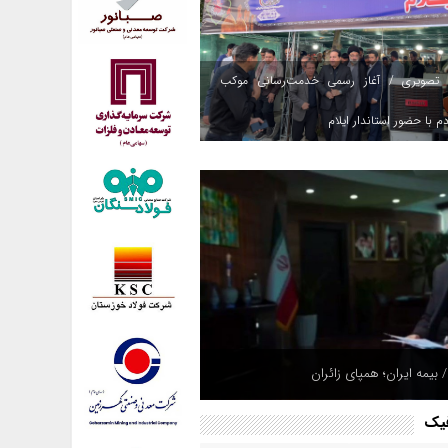
 تصویری / آغاز رسمی خدمت‌رسانی موکب
م با حضور استاندار ایلام
هپادی به مقر تروریست‌ها در شمال عراق؛
 بیمه ایران؛ همپای زائران
های مهیب در اربیل و سلیمانیه + ویدئو
فیک