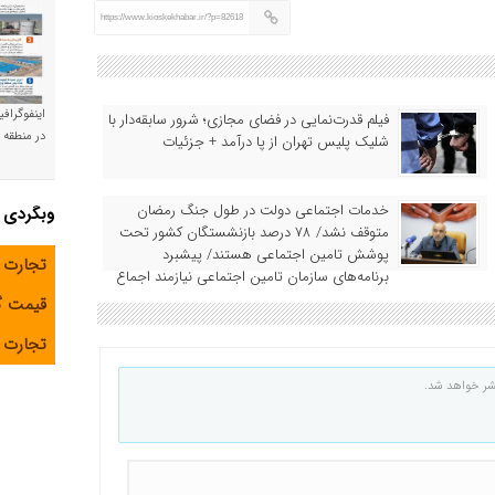
https://www.kioskekhabar.ir/?p=82618
اینفوگراف
فیلم قدرت‌نمایی در فضای مجازی؛ شرور سابقه‌دار با
در منطقه و
شلیک پلیس تهران از پا درآمد + جزئیات
خدمات اجتماعی دولت در طول جنگ رمضان
وبگردی
متوقف نشد/ ۷۸ درصد بازنشستگان کشور تحت
پوشش تامین اجتماعی هستند/ پیشبرد
تجارت 
برنامه‌های سازمان تامین اجتماعی نیازمند اجماع
همه ذینفعان است
قیمت 
تجارت آ
شر خواهد شد.