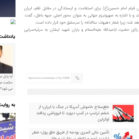
 قیام امام حسین(ع) برای استقامت و ایستادگی در مقابل ظلم، ایران
 و با اشاره به صهیونیزم جهانی به عنوان محور اصلی جبهه باطل، گفت:
 شد؛ زیرا شعار «هیهات منا‌الذله» را سرمشق خود قرار داده است.
ثای حضرت اباعبدالله علیه‌السلام و یاران شهید ایشان به مرثیه‌سرایی
یادداشت
آیا پازل 
https://www.kioskekhabar.ir/?p=272696
می شود؟!
به روای
خلع‌سلاح خاموش آمریکا در جنگ با ایران؛ از
خشم ترامپ در کمپ دیوید تا فروپاشی پدافند
اوکراین
تأمین مالی کسری بودجه از طریق خلق پول؛ خطر
تشدید تورم و تلاطم در بازار ارز و طلا