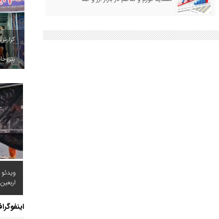
گزارش
پتروخاد
ویدئو 
اربعین
اینفوگرا