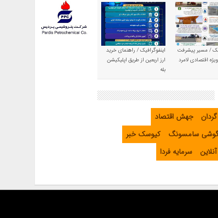
یک / مسیر پیشرفت
اینفوگرافیک / راهنمای خرید
یژه اقتصادی لامرد
ارز اربعین از طریق اپلیکیشن
بله
گردان
جهش اقتصاد
گوشی سامسونگ
کیوسک خبر
نلاین
سرمایه فردا