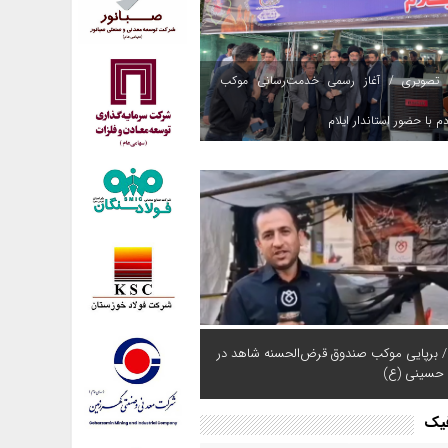
 تصویری / آغاز رسمی خدمت‌رسانی موکب
م با حضور استاندار ایلام
/ برپایی موکب صندوق قرض‌الحسنه شاهد در
 حسینی (ع)
فیک