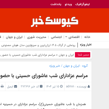
اینفوگرافیک
ویدئو
یادداشت
خانه
اقتصادی
اجتماعی
مدیریت شهری
ایران و جهان
ف
اخبار ویژه
رونمایی از گراک ۴.۵؛ ارزان‌ترین و سریع‌ترین مدل هوش مصنوعی ایلان ماسک برای رقابت با جی‌پی‌تی
مسیر شما
ایران و جهان
» مراسم عزادارای شب عاشورای حسینی با حضور ره
گروه :
ایران و جهان
/
خبر ویژه
مراسم عزادارای شب عاشورای حسینی با حضور 
نویسنده :
admin
15 تیر 1404
کد خبر 272696
ایمیل
پ
همزمان با شب عاشورای حسینی(ع)، مراسم عزادارای در حسینیه امام