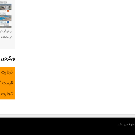
اینفوگراف
در منطقه و
وبگردی
تجارت 
قیمت 
تجارت آ
منوع می باشد.