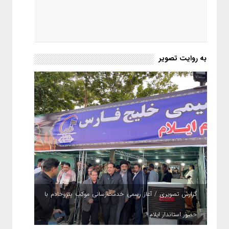
به روایت تصویر
گزارش تصویری / آغاز رسمی خدمت‌رسانی موکب پتروخادم با
حضور استاندار ایلام