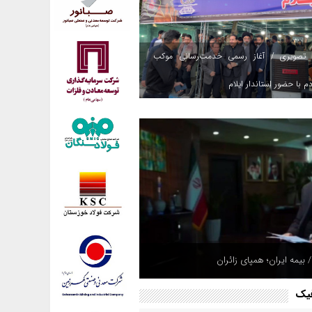
 تصویری / آغاز رسمی خدمت‌رسانی موکب
م با حضور استاندار ایلام
 بیمه ایران؛ همپای زائران
فیک