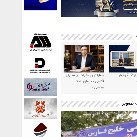
وایتگر آنچه باید
«روایتگران حقیقت، پاسداران
آگاهی و معماران افکار
عمومی،»
ت تصویر