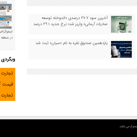
آخرین سود ۲۷.۷ درصدی «اندوخته توسعه
صادرات آرمانی» واریز شد؛ نرخ جدید ۲۹.۱ درصد
اینفوگراف
در منطقه و
یازدهمین صندوق نقره به نام «سیان» ثبت شد
وبگردی
تجارت 
قیمت 
تجارت آ
منوع می باشد.