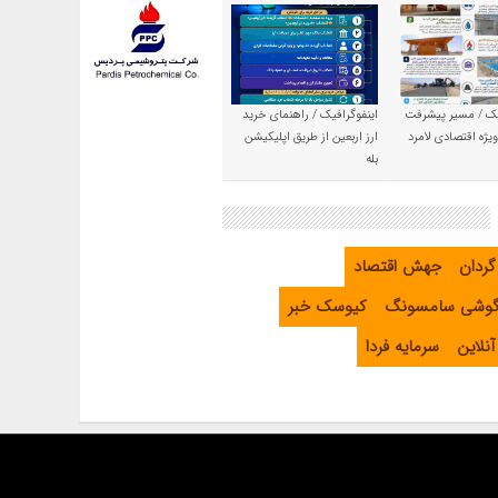
یک / مسیر پیشرفت
اینفوگرافیک / راهنمای خرید
یژه اقتصادی لامرد
ارز اربعین از طریق اپلیکیشن
بله
گردان
جهش اقتصاد
گوشی سامسونگ
کیوسک خبر
نلاین
سرمایه فردا