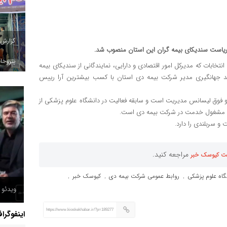
گزارش
 ریاست سندیکای بیمه گران این استان منصوب شد.
پتروخاد
تخابات که مدیرکل امور اقتصادی و‌ دارایی، نمایندگانی از سندیکای بیمه
د جهانگیری مدیر شرکت بیمه دی استان با کسب بیشترین آرا رییس
 بهداشت محیط و فوق لیسانس مدیریت است و سابقه فعالیت در دانشگاه علوم پزشکی از
 سربلندی را دارد.
مراجعه کنید.
ت کیوسک خبر
گاه علوم پزشکی
روابط عمومی شرکت بیمه دی
کیوسک خبر
,
,
,
ویدئو /
https://www.kioskekhabar.ir/?p=189277
اینفوگرا