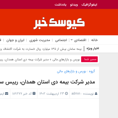
اینفوگرافیک
ویدئو
یادداشت
خانه
اقتصادی
اجتماعی
مدیریت شهری
ایران و جهان
ف
اخبار ویژه
بیمه سامان بیش از ۱۳۵ میلیارد ریال خسارت به شرکت اکتشاف و حفاری صدر تأمین پرداخت کرد
مسیر شما
بورس و بازار‌های مالی
» مدیر شرکت بیمه دی استان همدان، ری
گروه :
بورس و بازار‌های مالی
مدیر شرکت بیمه دی استان همدان، رییس سند
نویسنده :
admin
23 اردیبهشت 1402
کد خبر 189277
ایم