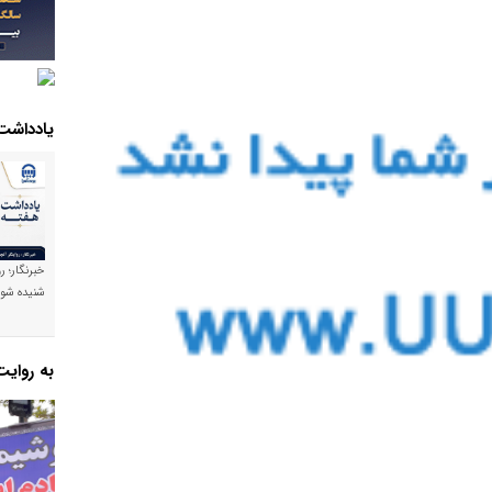
یادداشت
خبرنگار؛ ر
شنیده شود
به روای