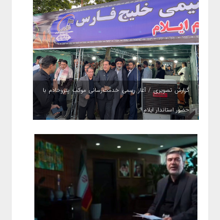
گزارش تصویری / آغاز رسمی خدمت‌رسانی موکب پتروخادم با
حضور استاندار ایلام