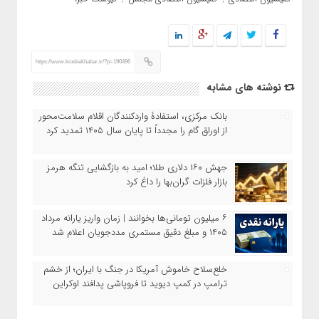
https://www.kioskekhabar.ir/?p=190496
نوشته های مشابه
بانک مرکزی، استفادۀ واردکنندگان اقلام سلامت‌محور
از اوراق گام را مجدداً تا پایان سال ۱۴۰۵ تمدید کرد
جهش ۱۶۰ دلاری طلا؛ امید به بازگشایی تنگه هرمز
بازار فلزات گران‌بها را داغ کرد
۶ میلیون تومانی‌ها بخوانند | زمان واریز یارانه مرداد
۱۴۰۵ و مبلغ دقیق مستمری مددجویان اعلام شد
خلع‌سلاح خاموش آمریکا در جنگ با ایران؛ از خشم
ترامپ در کمپ دیوید تا فروپاشی پدافند اوکراین