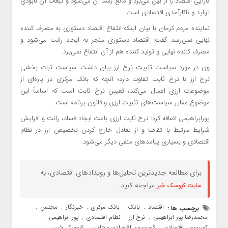
کارآیی اقتصاد را از بین می‌برد و مانع رشد آن می‌شود و تبعات آن نابودی
تولید و ناکارآمدی اقتصادی است.
نماینده مردم کرمان با بیان اینکه انتفاع اقتصاد دستوری به مصرف کننده
نهایی نمی‌رسد گفت: اقتصاد دستوری منجر به ایجاد رانت می‌شود و
مصرف کننده نهایی و تولید کننده هم از آن انتفاع نمی‌برد.
وی در مورد سیاست تثبیت نرخ ارز بیان داشت: سیاست ثبات بخشی
نرخ ارز با نرخ ثابت تفاوت دارد؛ آنچه که بانک مرکزی در پاره‌ای از
موضوعات ارزی اعمال می‌کند، تعیین نرخ ثابت است که اساساً این
موضوع مغایر سیاست‌های تثبیت ارزی و قانون برنامه است.
پورابراهیمی اضافه کرد: نرخ ثابت ارزی باعث ایجاد فساد، رانت و افزایش
شرایط مرتبط با تقاضا و از تعادل خارج کردن تخصیص ارز در نظام
اقتصادی و بسیاری پیامدهای منفی دیگر می‌شود.
برای مطالعه جدیدترین تحلیل‌ها و رویدادهای اقتصادی، به
مراجعه کنید.
سایت کیوسک خبر
اقتصاد
بانک
بانک مرکزی
خبرنگار
مجلس
برچسب ها :
,
,
,
,
,
محمدرضا پور ابراهیمی
نرخ ارز
نظام اقتصادی
پور ابراهیمی
,
,
,
,
کمیسیون اقتصادی
کمیسیون اقتصادی مجلس
کیوسک خبر،
,
,