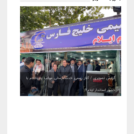
گزارش تصویری / آغاز رسمی خدمت‌رسانی موکب پتروخادم با
حضور استاندار ایلام