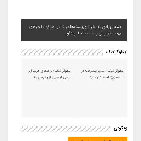
حمله پهپادی به مقر تروریست‌ها در شمال عراق؛ انفجارهای
مهیب در اربیل و سلیمانیه + ویدئو
اینفوگرافیک
اینفوگرافیک / مسیر پیشرفت در
اینفوگرافیک / راهنمای خرید ارز
منطقه ویژه اقتصادی لامرد
اربعین از طریق اپلیکیشن بله
وبگردی