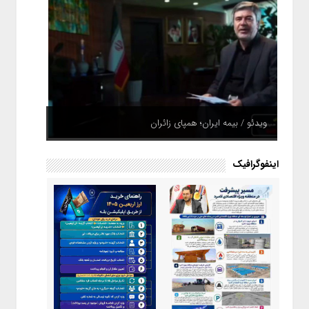
ویدئو / بیمه ایران؛ همپای زائران
اینفوگرافیک