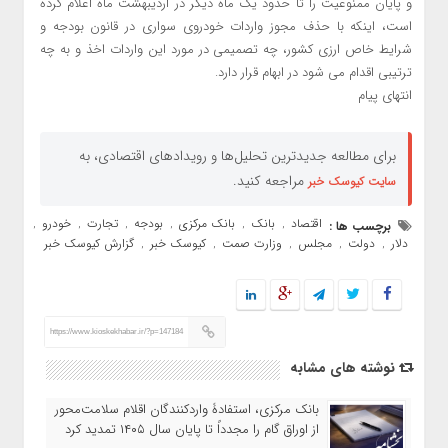
و پایان ممنوعیت را تا حدود یک ماه دیگر در اردیبهشت ماه اعلام کرده
است، اینکه با حذف مجوز واردات خودروی سواری در قانون بودجه و
شرایط خاص ارزی کشور، چه تصمیمی در مورد این واردات اخذ و به چه
ترتیبی اقدام می شود در ابهام قرار دارد.
انتهای پیام
برای مطالعه جدیدترین تحلیل‌ها و رویدادهای اقتصادی، به
مراجعه کنید.
سایت کیوسک خبر
اقتصاد
بانک
بانک مرکزی
بودجه
تجارت
خودرو
برچسب ها :
,
,
,
,
,
,
دلار
دولت
مجلس
وزارت صمت
کیوسک خبر
گزارش کیوسک خبر
,
,
,
,
,
https://www.kioskekhabar.ir/?p=147184
نوشته های مشابه
بانک مرکزی، استفادۀ واردکنندگان اقلام سلامت‌محور
از اوراق گام را مجدداً تا پایان سال ۱۴۰۵ تمدید کرد