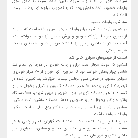
سیاست های کلی نظام و با شرایط تعیین شده نسبت به صدور مجوز
واردات خودرو با اخذ حقوق ورودی که به تصویب مراجع ذی ربط می رسد،
اقدام کند.
سه شرط واردات خودرو
در همین رابطه سه شرط برای واردات خودرو تعیین شده است که عبارتند
از تعیین ضوابط واردات خودرو و روش تامین ارز توسط دولت، عدم
آسیب به تولید داخلی و بازار ارز با تشخیص دولت و همچنین رعایت
شرایط رقابتی.
لیست از خودروهای سواری خالی شد
اقلامی که دولت مجاز است برای واردات خودرو در مورد آن اقدام کند
شامل چهار بخش خواهد بود که در بین آنها خبری از ۷۰ هزار خودروی
سواری مصوب در صحن علنی مجلس نیست. طبق شرایط تعیین شده در
تبصره ۷ قانون بودجه، ۱۰ هزار دستگاه کامیون و تریلی یخچال دار و
کشنده، ۱۰ هزار دستگاه اتوبوس برون شهری و درون شهری، ۱۰۰۰ دستگاه
واگن و واگن یخچال دار و همچنین ۵۰۰۰ دستگاه ماشین آلات سنگین
معادن و راه سازی اعم از نوساخت یا حداکثر پنج سال ساخت امکان
واردات خواهد داشت.
براین اساس وزارت اقتصاد مکلف شده است گزارش اقلام وارداتی را هر
سه ماه یکبار به کمیسیون های اقتصادی، صنایع و معادن، عمران و امور
داخلی کشور و شوراهای مجلس ارائه کند.