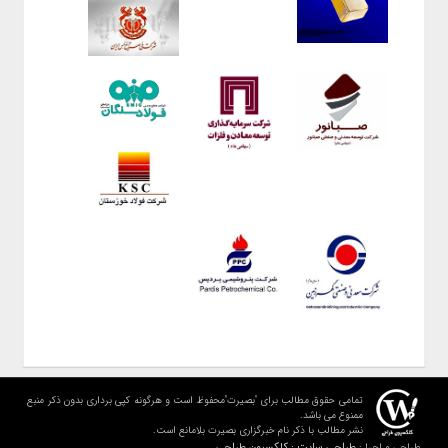
تمامی حقوق مطالب برای "بصیرت"محفوظ است و هرگونه کپی برداری بدون ذکر منبع
ممنوع می باشد.
نشر مطالب با ذکر نام خبرگزاری بصیرت بلامانع است.
طراحی سایت : کلکسیون طراحی
طراحی و اجرا :