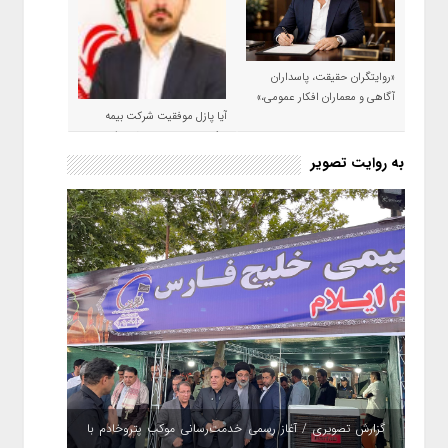
«روایتگران حقیقت، پاسداران
آگاهی و معماران افکار عمومی،»
آیا پازل موفقیت شرکت بیمه
حکمت صبا در سال ۱۴۰۵ کامل می
شود؟!
به روایت تصویر
گزارش تصویری / آغاز رسمی خدمت‌رسانی موکب پتروخادم با