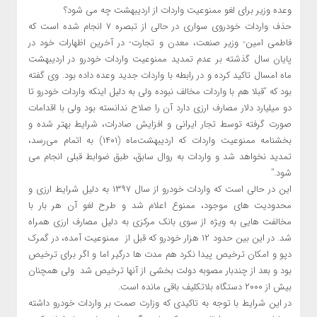
وعده وزیر برای لغو ممنوعیت واردات از اردیبهشت چه می شود؟
حذف واردات خودروی سواری در حالی از تبصره ۷ انجام شده است که
فاطمی امین- وزیر صنعت، معدن و تجارت- در آخرین اظهارات خود در
پایان سال گذشته بر عدم تمدید ممنوعیت واردات خودرو در اردیبهشت
ماه امسال تاکید کرده و در رابطه با واردات جدید وعده داده بود. وی گفته
بود که “قبلا هم با واردات مخالف نبوده ولی به دلیل اینکه واردات خودرو تا
دو میلیارد دلار مصارف ارزی دارد آن را صلاح ندانسته بود ولی با اقدامات
صورت گرفته توسط تجار ایرانی و افزایش صادرات، شرایط بهتر شده و
بخشنامه ممنوعیت واردات که اردیبهشت‌ماه (۱۴۰۱) به اتمام می‌رسد،
تمدید نخواهد شد و واردات به روال سابق، طبق ضوابط قبلی انجام می
شود.”
این در حالی است که واردات خودرو از سال ۱۳۹۷ به دلیل شرایط ارزی و
محدودیت های موجود، ممنوع اعلام شد و طرح لغو آن هر بار با
مخالفت هایی به ویژه از سوی بانک مرکزی به دلیل مصارف ارزی همراه
شد. در این بین حدود ۱۲ هزار خودرو که قبل از ممنوعیت آمده، در گمرک
دپو و امکان ترخیص پیدا نکرد هم مدت ها درگیر اما و اگر برای ترخیص
بود و بعد از چندبار مصوبه دولت بخشی از آنها ترخیص شد ولی همچنان
بیش از ۲۰۰۰ دستگاه بلاتکلیف باقی مانده است.
در این شرایط با توجه به تاکیدی که وزارت صمت بر واردات خودرو داشته