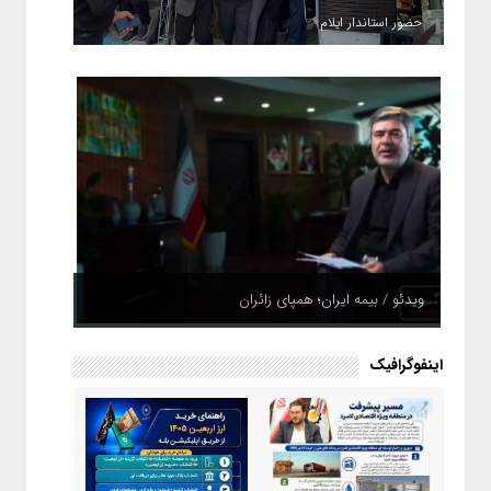
حضور استاندار ایلام
ویدئو / بیمه ایران؛ همپای زائران
اینفوگرافیک