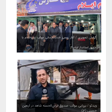
گزارش تصویری / آغاز رسمی خدمت‌رسانی موکب پتروخادم با
حضور استاندار ایلام
ویدئو / برپایی موکب صندوق قرض‌الحسنه شاهد در اربعین
حسینی (ع)