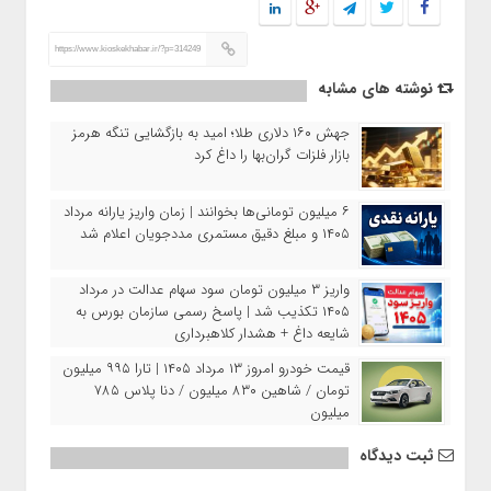
https://www.kioskekhabar.ir/?p=314249
نوشته های مشابه
جهش ۱۶۰ دلاری طلا؛ امید به بازگشایی تنگه هرمز
بازار فلزات گران‌بها را داغ کرد
۶ میلیون تومانی‌ها بخوانند | زمان واریز یارانه مرداد
۱۴۰۵ و مبلغ دقیق مستمری مددجویان اعلام شد
واریز ۳ میلیون تومان سود سهام عدالت در مرداد
۱۴۰۵ تکذیب شد | پاسخ رسمی سازمان بورس به
شایعه داغ + هشدار کلاهبرداری
قیمت خودرو امروز ۱۳ مرداد ۱۴۰۵ | تارا ۹۹۵ میلیون
تومان / شاهین ۸۳۰ میلیون / دنا پلاس ۷۸۵
میلیون
ثبت دیدگاه