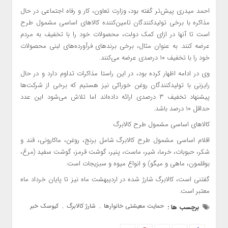
احمد میدری پیش‌تر گفته بود، وزارت تعاون، کار و رفاه اجتماعی در حال
مذاکره با برخی تولیدکنندگان تامین‌کننده کالاهای اساسی مشمول طرح
است تا آنها در ازای کمک دولت، محصولات خود را با تخفیف به مردم
عرضه کنند. به عنوان مثال، برخی برندهای فرآورده‌های لبنی محصولات
خود را با تخفیف ۱۰ درصدی عرضه می‌کنند.
وی در ادامه اظهار کرده بود، در این راستا مذاکرات تداوم دارد و در حال
رایزنی با تولیدکنندگان روغن خوراکی نیز هستیم که برخی از شرکت‌ها
پیشنهاد تخفیف ۳ درصدی ارائه داده‌اند اما تلاش می‌شود این عدد
حداقل ۱۰ درصد باشد.
کالاهای اساسی مشمول طرح کالابرگ
اقلام اساسی مشمول طرح کالابرگ شامل برنج، روغن، ماکارونی، قند و
شکر، حبوبات، خرما، شیر، ماست، پنیر، گوشت قرمز، گوشت سفید (مرغ،
بوقلمون، ماهی و میگو) و انواع میوه و سبزیجات است.
گفتنی است، کالابرگ شارژ شده در اردیبهشت ماه نیز تا پایان خرداد ماه
معتبر است.
حمایت معیشتی خانوارها
شارژ کالابرگ
کیوسک خبر
برچسب ها :
,
,