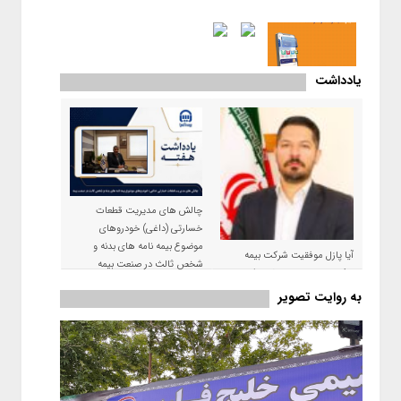
یادداشت
چالش های مدیریت قطعات
خسارتی (داغی) خودروهای
موضوع بیمه نامه های بدنه و
آیا پازل موفقیت شرکت بیمه
شخص ثالث در صنعت بیمه
حکمت صبا در سال ۱۴۰۵ کامل می
شود؟!
به روایت تصویر