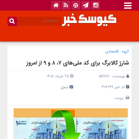
گروه :
اقتصادی
شارژ کالابرگ برای کد ملی‌های ۷، ۸ و ۹ از امروز
نویسنده :
admin
25 خرداد 1405
کد خبر 314249
ایمیل
پرینت