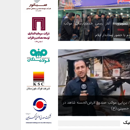
 تصویری / آغاز رسمی خدمت‌رسانی موکب
م با حضور استاندار ایلام
/ برپایی موکب صندوق قرض‌الحسنه شاهد در
 حسینی (ع)
فیک