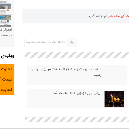
مراجعه کنید.
ت کیوسک خبر
اینفوگراف
در منطقه و
https://www.kioskekhabar.ir/?p=314403
وبگردی
تجارت 
سقف تسهیلات وام «به‌جا» به ۴۰۰ میلیون تومان
رسید
قیمت 
تجارت آ
ارزش بازار «ونوین» ۱۰۰ همت شد