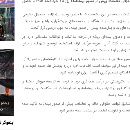
سی‌ودومین نشست اتاق فکر صنعت بیمه با موضوع «اعتبار و آثار حقوقی تعاملات پیش از صدور بیمه‌نامه» روز ۲۵ خردادماه ۱۴۰۵ با حضور
هشکده بیمه، در این نشست که با حضور وحید عزیززاده، مدیرکل حقوقی
سگر معزی، مدرس دانشگاه و محمدصالح چیت‌گران، راهبر میز حقوقی
گزارش
ام‌های رد و بدل‌شده پیش از صدور بیمه‌نامه مورد بررسی قرار گرفت.
پتروخاد
 و دعاوی بیمه‌ای ریشه در مرحله مذاکرات و توافقات مقدماتی دارد، بر
د. به گفته آنان، هرچه فرآیند ارائه اطلاعات، توضیح تعهدات و بیان
ف در زمان وقوع خسارت کمتر خواهد شد.
 مفاد بیمه‌نامه و احراز اراده طرفین اشاره شد. کارشناسان حاضر یادآور
که بیمه‌گر نیز موظف است اطلاعات لازم درباره پوشش‌ها، حدود تعهدات و
 امکان تصمیم‌گیری آگاهانه برای او فراهم شود.
د الکترونیکی در فرآیند بیمه‌گری بود. با توجه به توسعه فروش برخط و
ه فرم پیشنهاد بیمه، بیمه‌نامه و الحاقیه‌ها در کنار مکاتبات و پیام‌های
ی داشته باشند.
ویدئو 
دقیق قواعد حقوقی حاکم بر تعاملات پیش از صدور بیمه‌نامه تأکید شد؛
اربعین
افات و تقویت اعتماد در صنعت بیمه منجر شود.
اینفوگرا