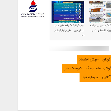
یک / مسیر پیشرفت
اینفوگرافیک / راهنمای خرید
یژه اقتصادی لامرد
ارز اربعین از طریق اپلیکیشن
بله
گردان
جهش اقتصاد
گوشی سامسونگ
کیوسک خبر
نلاین
سرمایه فردا