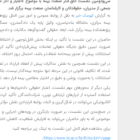
جمعی از مدیران، حقوقدانان و کارشناسان صنعت بیمه برگزار شد.
به گزارش
به نقل از روابط عمومی و امور بین الملل پژو
کیوسک خبر
بیمه مرکزی، ماشاالله بناءنیاسری، وکیل پایه یک دادگستری، ع
پژوهشکده بیمه برگزار شد، ابعاد حقوقی گفت‌وگوها، مکاتبات و داده‌پی
حاضران در این نشست با تأکید بر اینکه بخش قابل‌توجهی از اختلافات
ضرورت تبیین دقیق جایگاه حقوقی تعاملات پیش‌قراردادی تأکید کردن
استثنائات پیش از صدور بیمه‌نامه شفاف‌تر باشد، احتمال بروز اختلا
در این نشست همچنین به نقش مذاکرات پیش از انعقاد قرارداد در تفسیر
شدند که تکالیف قانونی در این مرحله تنها متوجه بیمه‌گذار نیست، بل
استثنائات را به‌صورت روشن و دقیق در اختیار متقاضی بیمه قرار دهد تا
یکی دیگر از محورهای مهم نشست، اعتبار حقوقی داده‌پیام‌ها و اسنا
استفاده گسترده از ابزارهای ارتباطی نوین، شرکت‌کنندگان تأکید کردند ک
الکترونیکی می‌توانند در شکل‌گیری و اثبات روابط قراردادی نقش مؤثر
در جمع‌بندی این نشست، بر ضرورت بازنگری در رویه‌های اجرایی و ت
موضوعی که به باور حاضران می‌تواند به افزایش شفافیت، کاهش اختل
برای مشاهده فیلم کامل این نشست به لینک زیر مراجعه کنید:
https://www.irc.ac.ir/fa-IR/Irc/5721/page/