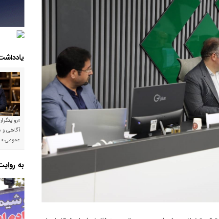
یادداشت
«روایتگرا
آگاهی و م
عمومی،»
به روای