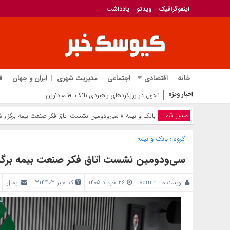
اینفوگرافیک
ویدئو
یادداشت
خانه
اقتصادی
اجتماعی
مدیریت شهری
ایران و جهان
ف
اخبار ویژه
تحول در رویکردهای راهبردی بانک اقتصادنوین
مسیر شما
بانک‌ و بیمه
» سی‌ودومین نشست اتاق فکر صنعت بیمه برگزار 
گروه :
بانک‌ و بیمه
سی‌ودومین نشست اتاق فکر صنعت بیمه برگز
نویسنده :
admin
26 خرداد 1405
کد خبر 314403
ایمیل