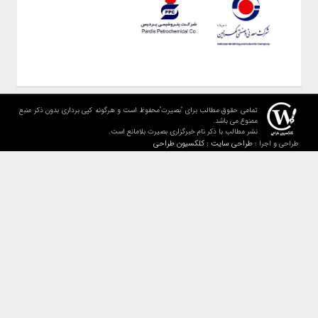
تمامی حقوق مطالب برای "بصیرت"محفوظ است و هرگونه کپی برداری بدون ذکر منبع
ممنوع می باشد.
نشر مطالب با ذکر نام خبرگزاری بصیرت بلامانع است.
طراحی سایت : کلکسیون طراحی
طراحی و اجرا :