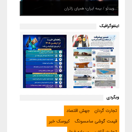
ویدئو / بیمه ایران؛ همپای زائران
اینفوگرافیک
اینفوگرافیک / راهنمای خرید ارز
وبگردی
اربعین از طریق اپلیکیشن بله
اینفوگرافیک / مسیر پیشرفت در
تجارت گردان
جهش اقتصاد
منطقه ویژه اقتصادی لامرد
قیمت گوشی سامسونگ
کیوسک خبر