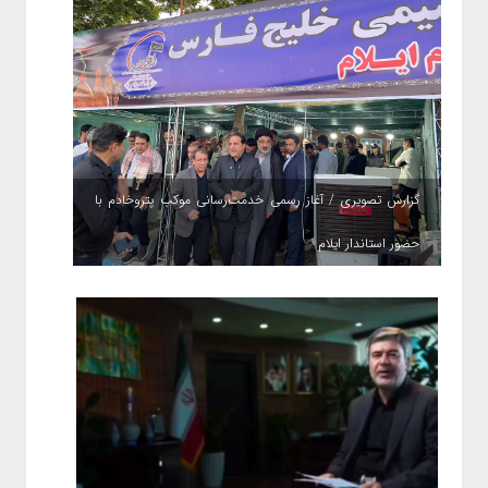
گزارش تصویری / آغاز رسمی خدمت‌رسانی موکب پتروخادم با
حضور استاندار ایلام