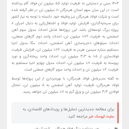
۱۴۰۴ مبنی بر دستیابی به ظرفیت تولید ۵۵ میلیون تن فولاد گام برداشته
است. در این میان سهم استان هرمزگان ۱۰ میلیون تن در نظر گرفته شده
است و شرکت فولاد هرمزگان نیز وظیفه خود دانسته با توجه به نیاز کشور
برای سرمایه‌گذاری، افزایش تولید فولاد و اشتغال‌زایی به دنبال اجرای ۸
پروژه بزرگ توسعه‌ای باشد. این پروژه‌ها شامل احداث مدول سوم آهن
اسفنجی به ظرفیت ۱٫۷۲ میلیون تن، احداث واحد دوم گازهای صنعتی،
احداث سیلوهای ذخیره‌سازی آهن اسفنجی، احداث مگا مدول احیا
مستقیم ستاره سیمین هرمز به ظرفیت ۱٫۷۲ میلیون تن، افزایش ظرفیت
فولادسازی از ۱٫۵ به ۳٫۳ میلیون تن، احداث واحد ریخته‌گری و نورد
پیوسته به ظرفیت ۱٫۷ میلیون تن، احداث مدول چهارم احیا مستقیم به
ظرفیت ۱٫۶ میلیون تن و احداث واحد سوم گازهای صنعتی است.
به گفته مدیرعامل فولاد هرمزگان، با بهره‌برداری از این پروژه‌ها توسط
فولاد هرمزگان، ظرفیت تولید آهن اسفنجی به ۵ میلیون تن، تختال
فولادی ۳٫۳ میلیون تن و ورق گرم به ۱٫۷ میلیون تن خواهد رسید.
برای مطالعه جدیدترین تحلیل‌ها و رویدادهای اقتصادی، به
مراجعه کنید.
سایت کیوسک خبر
دستاورد بزرگ فولاد هرمزگان
کیوسک خبر
,