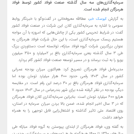
سرمایه‌گذاری‌های سه سال گذشته صنعت فولاد کشور توسط فولاد
هرمزگان انجام شده است.
به گزارش
، عطاالله معروفخانی در گفت‌وگو با خبرنگار روابط
کیوسک خبر
عمومی با اشاره به سرمایه‌گذاری کلان این شرکت در صنعت فولاد کشور
گفت: در شرایط تحریمی کشور یکی از چالش‌هایی که امروزه با آن مواجه
هستیم ریسک سرمایه‌گذاری است، با این حال شرکت فولاد هرمزگان به
عنوان بزرگترین شرکت گروه فولاد مبارکه، توانسته است دستاوردی بزرگ
طی ۳ سال گذشته یعنی سرمایه‌گذاری بالغ بر ۲میلیارد و ۳۵۰ میلیون
یورو را به ثبت برساند و در مسیر توسعه صنعت فولاد کشور گام بردارد.
مدیرعامل فولاد هرمزگان تصریح کرد: هم‌اکنون میزان بودجه عمرانی
کشور در سال ۱۴۰۳ رقمی حدود ۴۰۰ هزار میلیارد تومان بوده اما
سرمایه‌گذاری فولاد هرمزگان بالغ بر ۳۰ درصد این رقم است. در مقایسه
دیگر، بودجه در نظر گرفته شده برای شهر بندرعباس در سال ۱۴۰۳ حدود ۷
هزارو ۶۰۰ میلیارد تومان است. بنابراین سرمایه‌گذاری کلان فولاد هرمزگان
که در ۳ سال اخیر انجام شده، ضمن بالا بردن میزان سرمایه در استان،
روی اقتصاد ملی تاثیر گذاشته و اشتغال‌‎زایی قابل توجهی را به همراه
خواهد داشت.
به گفته وی، فولاد هرمزگان از ابتدای پیوستن به گروه فولاد مبارکه طی
سال‌های ۱۳۹۰ تا ۱۴۰۰ هیچ‌گونه طرح توسعه‌ای و سرمایه‌گذاری جدی در