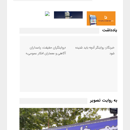
یادداشت
خبرنگار؛ روایتگر آنچه باید شنیده
«روایتگران حقیقت، پاسداران
شود
آگاهی و معماران افکار عمومی،»
به روایت تصویر