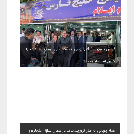
گزارش تصویری / آغاز رسمی خدمت‌رسانی موکب پتروخادم با
حضور استاندار ایلام
حمله پهپادی به مقر تروریست‌ها در شمال عراق؛ انفجارهای