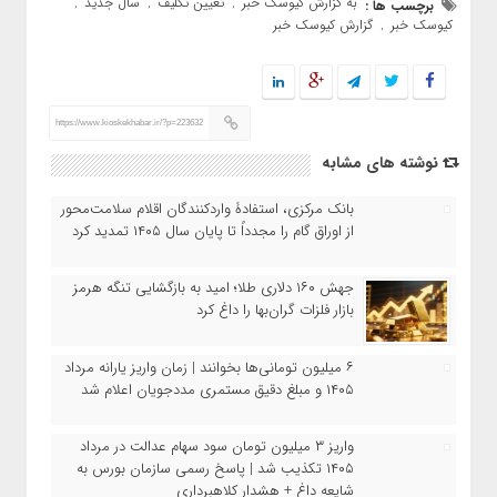
به گزارش کیوسک خبر
تعیین تکلیف
سال جدید
برچسب ها :
,
,
,
کیوسک خبر
گزارش کیوسک خبر
,
https://www.kioskekhabar.ir/?p=223632
نوشته های مشابه
بانک مرکزی، استفادۀ واردکنندگان اقلام سلامت‌محور
از اوراق گام را مجدداً تا پایان سال ۱۴۰۵ تمدید کرد
جهش ۱۶۰ دلاری طلا؛ امید به بازگشایی تنگه هرمز
بازار فلزات گران‌بها را داغ کرد
۶ میلیون تومانی‌ها بخوانند | زمان واریز یارانه مرداد
۱۴۰۵ و مبلغ دقیق مستمری مددجویان اعلام شد
واریز ۳ میلیون تومان سود سهام عدالت در مرداد
۱۴۰۵ تکذیب شد | پاسخ رسمی سازمان بورس به
شایعه داغ + هشدار کلاهبرداری