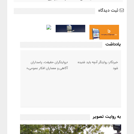
ثبت دیدگاه
یادداشت
خبرنگار؛ روایتگر آنچه باید شنیده
«روایتگران حقیقت، پاسداران
شود
آگاهی و معماران افکار عمومی،»
به روایت تصویر