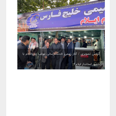
گزارش تصویری / آغاز رسمی خدمت‌رسانی موکب پتروخادم با
حضور استاندار ایلام