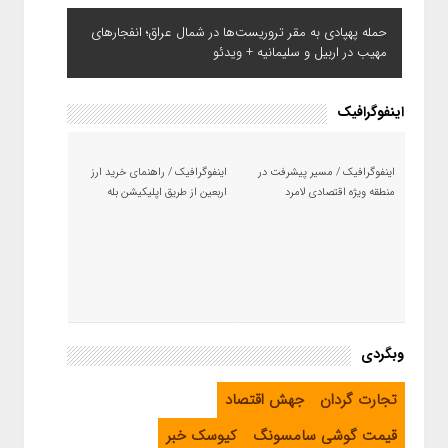
حمله پهپادی به مقر تروریست‌ها در شمال عراق؛ انفجارهای
مهیب در اربیل و سلیمانیه + ویدئو
اینفوگرافیک
اینفوگرافیک / مسیر پیشرفت در
اینفوگرافیک / راهنمای خرید ارز
منطقه ویژه اقتصادی لامرد
اربعین از طریق اپلیکیشن بله
وبگردی
تجارت گردان
جهش اقتصاد
قیمت گوشی سامسونگ
کیوسک خبر