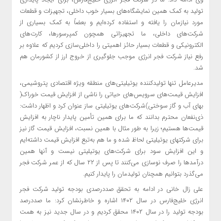
تولید به کمک همین نمایشگاه‌های بسیار خوب داخلی، تجهیزات و قطعات
مورد نیازمان را یافته و استفاده کرده‌ایم و بعضاً به کمک بسیاری از
شرکت‌های داخلی، ما تجهیزاتی همچون کمپرسورها، کارت‌های
الکترونیکی و قطعات بسیار حائز اهمیتی را داخلی‌سازی کردیم که علاوه بر
رفع نیاز شرکت فجر انرژی موجب جلوگیری از خروج ارز از کشورمان هم
شد.
مدیرعامل تنها تولیدکننده یوتیلیتی‌های منطقه ویژه اقتصادی پتروشیمی،
افزایش قیمت‌های سرویس‌های حیاتی را ناشی از افزایش قیمت خوراک(
بهای آب و گاز سوختی)شرکت‌های یوتیلیتی ساز عنوان کرد و اظهار داشت:
ذی‌نفعان محترم بدانند که ما برای همین تأمین پایدار ناچار به افزایش
قیمت‌ها هستیم؛ زیرا به طور مثال با همین نسبت، افزایش قیمت گاز نیز
برای شرکتهای یوتیلیتی لحاظ شده و ما هم به‌تبع افزایش قیمت داشته‌ایم
و این افزایش سود برای شرکت‌های یوتیلیتی نیست و آنها همین
درآمدها را صرف نوسازی می‌کنند تا پس از ۲۲ سال که از عمر شرکت فجر
می‌گذرد بتوانیم همچنان تولیدمان را پایدار کنیم.
علی زال خانی در ادامه به تحقق صددرصدی بودجه تولید شرکت فجر
انرژی خلیج‌فارس در سال ۱۴۰۲ اشاره و خاطرنشان کرد: ما صددرصد
بودجه تولید را در سال ۱۴۰۲ محقق کردیم و در سال جدید نیز به همت