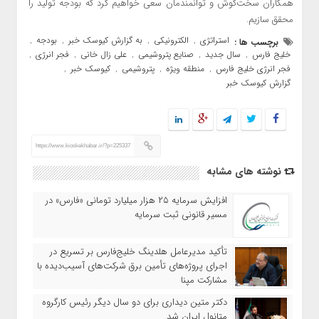
همکاران سخت‌کوش و توانمندمان سعی خواهیم کرد که بودجه تولید را
محقق سازیم.
استراتژی
الکترونیکی
به گزارش کیوسک خبر
بودجه
برچسب ها :
,
,
,
,
خلیج فارس
سال جدید
صنایع پتروشیمی
علی زال خانی
فجر انرژی
,
,
,
,
,
فجر انرژی خلیج فارس
منطقه ویژه
پتروشیمی
کیوسک خبر
,
,
,
,
گزارش کیوسک خبر
https://www.kioskekhabar.ir/?p=225337
نوشته های مشابه
افزایش سرمایه ۲۵ هزار میلیارد تومانی «فارس» در
مسیر قانونی ثبت سرمایه
تأکید مدیرعامل هلدینگ خلیج‌فارس بر تسریع در
اجرای پروژه‌های تأمین برق شرکت‌های آسیب‌دیده با
مشارکت مپنا
دکتر متین دیداری برای دو سال دیگر رئیس کارگروه
متانول ایران شد