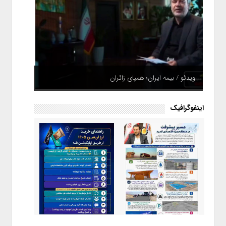
ویدئو / بیمه ایران؛ همپای زائران
اینفوگرافیک
اینفوگرافیک / راهنمای خرید ارز