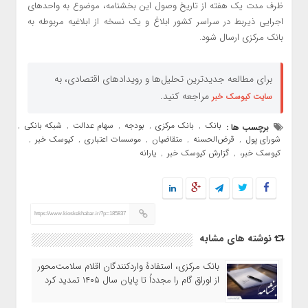
ظرف مدت یک هفته از تاریخ وصول این بخشنامه، موضوع به واحدهای
اجرایی ذیربط در سراسر کشور ابلاغ و یک نسخه از ابلاغیه مربوطه به
بانک مرکزی ارسال شود.‏‏‏‏‏‏‏‏‏‏
برای مطالعه جدیدترین تحلیل‌ها و رویدادهای اقتصادی، به
مراجعه کنید.
سایت کیوسک خبر
بانک
بانک مرکزی
بودجه
سهام عدالت
شبکه بانکی
برچسب ها :
,
,
,
,
,
شورای پول
قرض‌الحسنه
متقاضیان
موسسات اعتباری
کیوسک خبر
,
,
,
,
,
کیوسک خبر،
گزارش کیوسک خبر
یارانه
,
,
https://www.kioskekhabar.ir/?p=185837
نوشته های مشابه
بانک مرکزی، استفادۀ واردکنندگان اقلام سلامت‌محور
از اوراق گام را مجدداً تا پایان سال ۱۴۰۵ تمدید کرد