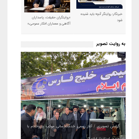
خبرنگار؛ روایتگر آنچه باید شنیده
«روایتگران حقیقت، پاسداران
شود
آگاهی و معماران افکار عمومی،»
به روایت تصویر
گزارش تصویری / آغاز رسمی خدمت‌رسانی موکب پتروخادم با
حضور استاندار ایلام