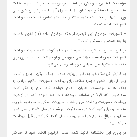
مؤسسات اعتباری غیربانکی موظفند با توثیق حساب یارانه یا سهام عدالت
متقاضیان یا بستگان درجه اول از طبقه اول آنها یا سایر دارایی های مالی
وی یا تنها دریافت یک فقره سفته و یک نفر ضامن نسبت به پرداخت
تسهیلات اقدام نمایند.
– تسهیلات موضوع این تبصره از حکم موضوع ماده (۱۰) قانون خدمت
وظیفه عمومی مستثنی است.”
بر این اساس، با توجه به سهمیه در نظر گرفته شده جهت پرداخت
تسهیلات قرض‌الحسنه فرزند طی فروردین و اردیبهشت ماه سالجاری برای
بانک ها دستورالعمل اجرایی مربوطه ارسال می‌شود.
به گزارش کیوسک خبر به نقل از روابط عمومی بانک مرکزی، بدیهی است،
پس از نهایی شدن سهمیه سالانه برای پرداخت تسهیلات مذکور مراتب به
بانک ها و موسسات اعتباری اعلام خواهد شد. لازم به ذکر است
متقاضیانی که قبلاً در سامانه مربوطه ثبت نام نموده اند، در اولویت
پرداخت تسهیلات یادشده می باشد و تسهیلات مذکور با توجه به شرایط
متقاضی، برای کلیه افراد در صف (ثبت نام شده در سال ۱۴۰۲ و سال قبل)
مطابق با مبالغ مندرج در قانون بودجه سال ۱۴۰۲ کل کشور قابل پرداخت
خواهد بود.
در پایان این بخشنامه تاکید شده است، ترتیبی اتخاذ شود تا حداکثر