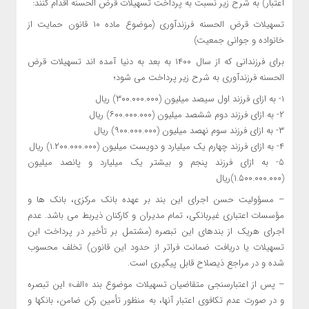
اعتبار) به شرح زیر نسبت به پرداخت تسهیلات قرض الحسنه اقدام کنند:
تسهیلات قرض الحسنه فرزندآوری (موضوع ماده ۱۰ قانون حمایت از
خانواده و جوانی جمعیت)
برای فرزندانی که از سال ۱۴۰۰ به بعد به دنیا آمده اند تسهیلات قرض
الحسنه فرزندآوری به شرح زیر پرداخت می شود؛
۱‏- به ازای فرزند اول سیصد میلیون (۳۰۰.۰۰۰.۰۰۰) ریال
۲‏- به ازای فرزند دوم ششصد میلیون (۶۰۰.۰۰۰.۰۰۰) ریال
۳‏- به ازای فرزند سوم نهصد میلیون (۹۰۰.۰۰۰.۰۰۰) ریال
۴‏- به ازای فرزند چهارم یک میلیارد و دویست میلیون (۱.۲۰۰.۰۰۰.۰۰۰) ریال
۵‏- به ازای فرزند پنجم و بیشتر یک میلیارد و پانصد میلیون
(۱.۵۰۰.۰۰۰.۰۰۰)ریال
– مسؤولیت حسن اجرای این بند بر عهده بانک مرکزی، بانک ها و
مؤسسات اعتباری غیربانکی، تمام مدیران و کارکنان ذیربط می باشد. عدم
اجرای هریک از بندهای این تبصره (مشتمل بر تأخیر در پرداخت این
تسهیلات یا دریافت ضمانت فراتر از حدود این قانون) تخلف محسوب
شده و در مراجع ذیصلاح قابل پیگیری است.
– پس از اعتبارسنجی متقاضیان تسهیلات موضوع بند «الف» این تبصره
و در صورت عدم تکافوی اعتبار آنها، به منظور تأمین رکن ضامن، بانکها و