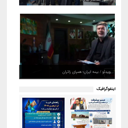
ویدئو / بیمه ایران؛ همپای زائران
اینفوگرافیک