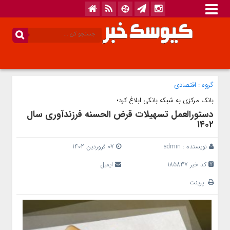
گروه :
اقتصادی
بانک مرکزی به شبکه بانکی ابلاغ کرد؛
دستورالعمل تسهیلات قرض الحسنه فرزندآوری سال
۱۴۰۲
نویسنده :
admin
07 فروردین 1402
کد خبر 185837
ایمیل
پرینت