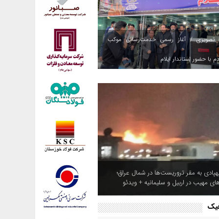
 تصویری / آغاز رسمی خدمت‌رسانی موکب
م با حضور استاندار ایلام
هپادی به مقر تروریست‌ها در شمال عراق؛
های مهیب در اربیل و سلیمانیه + ویدئو
فیک