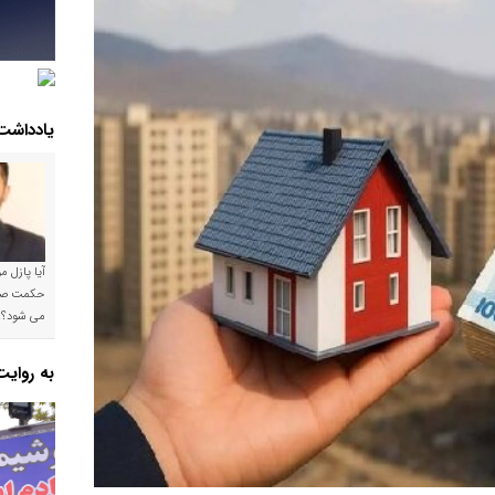
یادداشت
آیا پازل 
می شود؟!
به روای