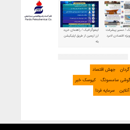
یک / مسیر پیشرفت
اینفوگرافیک / راهنمای خرید
یژه اقتصادی لامرد
ارز اربعین از طریق اپلیکیشن
بله
گردان
جهش اقتصاد
گوشی سامسونگ
کیوسک خبر
نلاین
سرمایه فردا