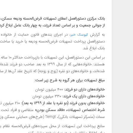
بانک مرکزی دستورالعمل اعطای تسهیلات قرض‌الحسنه ودیعه مسکن، 
از جوانی جمعیت و بر اساس تعداد فرزند، به چهار بانک عامل ابلاغ کرد.
به گزارش
کیوسک خبر
بانک ابلاغ شد.
بر اساس ای
شده‌اند، و خانواده‌های دو نفره (زوج و زوجه) که تاریخ عقد آن‌ها از سال ۱۳۹۹ به بعد ا
مبلغ تسهیلات برای هر گروه به شرح زیر است:
خانواده‌های دارای دو فرزند:
۴۰۰ میلیون تومان
خانواده‌های دارای یک فرزند:
۳۳۰ میلیون تومان
خانواده‌های بدون فرزند (دو نفره با عقد از ۱۳۹۹ به بعد):
۲۱۰ میلیون تومان
شرط اختصاص تسهیلات، «فاقد مسکن بودن»
متقاضی و افراد تحت ت
سمات (متمرکز تسهیلات بانکی)، Temgt (طرح‌های حمایتی مسکن وزارت راه) و سامانه «ثبت من» سازمان ثبت اسناد بررسی می‌شود.
منابع پرداخت این تسهیلات از محل سپرده‌های قرض‌الحسنه نظام 
برای اطلاع متقاضیان در وب‌سایت خود منتشر کنند.