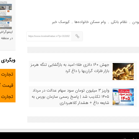
ودن
نظام بانکی
وام مسکن خانواده‌ها
کیوسک خبر
,
,
,
اینفوگراف
https://www.kioskekhabar.ir/?p=313162
در منطقه و
وبگردی
جهش ۱۶۰ دلاری طلا؛ امید به بازگشایی تنگه هرمز
بازار فلزات گران‌بها را داغ کرد
تجارت 
قیمت 
واریز ۳ میلیون تومان سود سهام عدالت در مرداد
تجارت آ
۱۴۰۵ تکذیب شد | پاسخ رسمی سازمان بورس به
شایعه داغ + هشدار کلاهبرداری