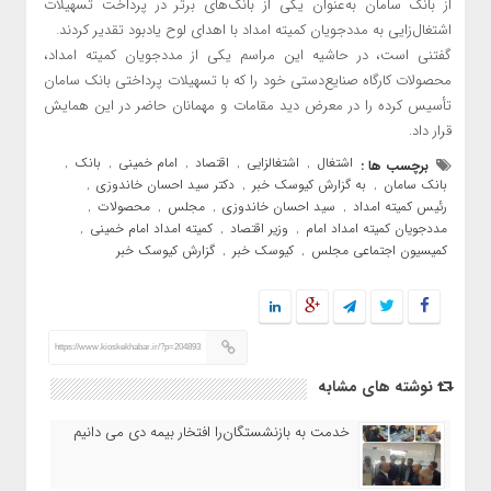
از بانک سامان به‌عنوان یکی از بانک‌های برتر در پرداخت تسهیلات
اشتغال‌زایی به مددجویان کمیته امداد با اهدای لوح یادبود تقدیر کردند.
گفتنی است، در حاشیه این مراسم یکی از مددجویان کمیته امداد،
محصولات کارگاه صنایع‌دستی خود را که با تسهیلات پرداختی بانک سامان
تأسیس کرده را در معرض دید مقامات و مهمانان حاضر در این همایش
قرار داد.
اشتغال
اشتغالزایی
اقتصاد
امام خمینی
بانک
برچسب ها :
,
,
,
,
,
بانک سامان
به گزارش کیوسک خبر
دکتر سید احسان خاندوزی
,
,
,
رئیس کمیته امداد
سید احسان خاندوزی
مجلس
محصولات
,
,
,
,
مددجویان کمیته امداد امام
وزیر اقتصاد
کمیته امداد امام خمینی
,
,
,
کمیسیون اجتماعی مجلس
کیوسک خبر
گزارش کیوسک خبر
,
,
https://www.kioskekhabar.ir/?p=204893
نوشته های مشابه
خدمت به بازنشستگان‌را افتخار بیمه دی می دانیم