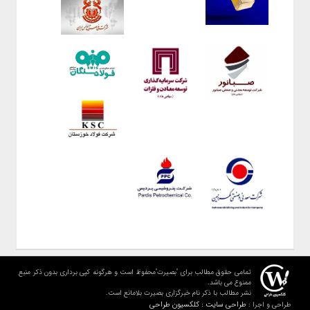
تمامی حقوق مطالب برای "بصیرت"محفوظ است و هرگونه کپی برداری بدون ذکر منبع
ممنوع می باشد.
نشر مطالب با ذکر نام خبرگزاری بصیرت بلامانع است.
طراحی سایت : کلکسیون طراحی
طراحی و اجرا :