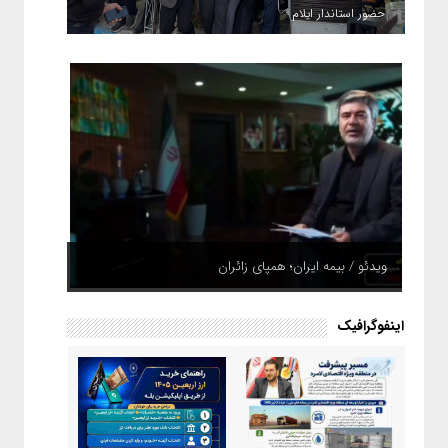
حضور استاندار ایلام
ویدئو / بیمه ایران؛ همپای زائران
اینفوگرافیک