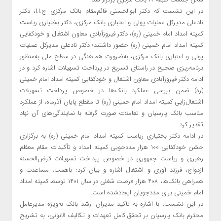
در این نشست که دکتر ابوالحسنی قائم‌مقام بانک مرکزی ج.ا.ا، دکتر
نادعلی مدیرکل عملیات پولی و اعتباری بانک مرکزی، دکتر بختیاری ریاست
کمیته امداد امام خمینی (ره)، دکتر فیروزآبادی معاون اشتغال و خودکفایی
کمیته امداد امام خمینی (ره) حضور داشتند؛ دکتر نادعلی مدیرکل عملیات
پولی و اعتباری بانک مرکزی، به‌ضرورت هماهنگی در سطح ملی به‌منظور
برنامه‌ریزی صحیح در راستای تسریع در پرداخت تسهیلات اشاره کرد و در
ادامه دکتر فیروزآبادی معاون اشتغال و خودکفایی کمیته امداد امام خمینی
(ره) ضمن بررسی عملکرد بانک‌ها در خصوص پرداخت تسهیلات
اشتغال‌زایی کمیته امداد امام خمینی (ره) تا مقطع پایان آذرماه، از عملکرد
مناسب بانک پارسیان و تعاملات صورت گرفته با نمایندگی‌های آن نهاد
تقدیر کرد.
در ادامه دکتر بختیاری ریاست کمیته امداد امام خمینی (ره) به برگزاری
جشن خودکفایی ۱۰۰ هزار مددجویی کمیته امداد و تأکیدات مقام معظم
رهبری و ریاست جمهوری در خصوص پرداخت تسهیلات قرض‌الحسنه
ازدواج، فرزند آوری و اشتغال اشاره و بیان کرد: باهمت، مساعدت و
همراهی بانک‌ها، ۴۰۸ هزار فرصت شغلی در سال ۱۴۰۱ توسط کمیته امداد
امام خمینی برای مددجویان ایجادشده است.
در این نشست، با اشاره به تأکید مدیران ارشد بانک به‌ویژه مدیرعامل
محترم بانک پارسیان بر تحقق کامل تعهدات و تکالیف قانونی، به تشریح