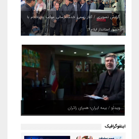
گزارش تصویری / آغاز رسمی خدمت‌رسانی موکب پتروخادم با
حضور استاندار ایلام
ویدئو / بیمه ایران؛ همپای زائران
اینفوگرافیک