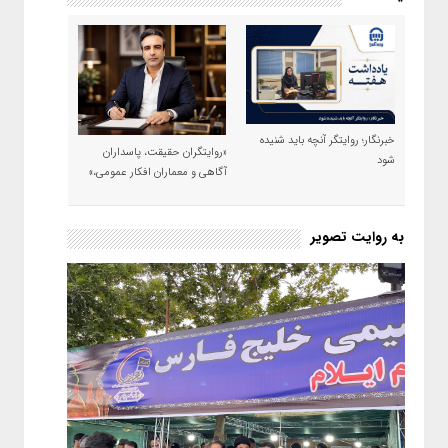
خبرنگار؛ روایتگر آنچه باید شنیده
«روایتگران حقیقت، پاسداران
شود
آگاهی و معماران افکار عمومی،»
به روایت تصویر