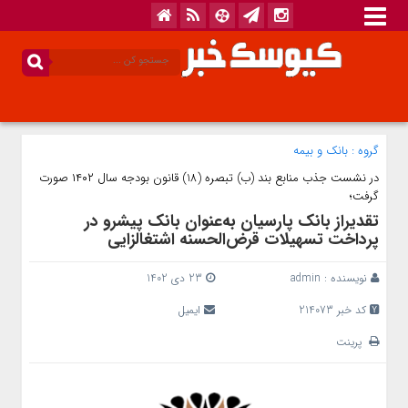
گروه :
بانک‌ و بیمه
در نشست جذب منابع بند (ب) تبصره (18) قانون بودجه سال ۱۴۰۲ صورت
گرفت؛
تقدیراز بانک پارسیان به‌عنوان بانک پیشرو در
پرداخت تسهیلات قرض‌الحسنه اشتغالزایی
نویسنده :
admin
23 دی 1402
کد خبر 214073
ایمیل
پرینت