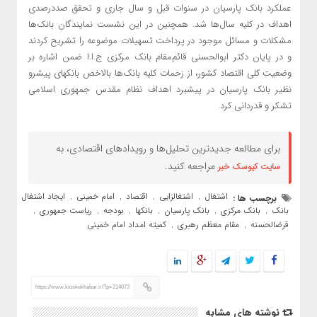
عملکرد بانک پارسیان در سنوات قبل و سال جاری و تحقق صددرصدی
اهداف در کلیه سال‌ها شد. همچنین در این نشست نمایندگان بانک‌ها
مشکلات و مسائل موجود در پرداخت تسهیلات موضوعه را تشریح کردند
و در پایان دکتر ابوالحسنی قائم‌مقام بانک مرکزی ج.ا.ا ضمن اشاره بر
وضعیت کلی اقتصاد کشور، از زحمات کلیه بانک‌ها بالاخص بانکهای پیشرو
نظیر بانک پارسیان در پیشبرد اهداف نظام مقدس جمهوری اسلامی
تشکر و قدردانی کرد.
برای مطالعه جدیدترین تحلیل‌ها و رویدادهای اقتصادی، به
مراجعه کنید.
سایت کیوسک خبر
اشتغال
اشتغالزایی
اقتصاد
امام خمینی
ایجاد اشتغال
برچسب ها :
,
,
,
,
,
بانک
بانک مرکزی
بانک پارسیان
بانکها
بودجه
ریاست جمهوری
,
,
,
,
,
,
قرضالحسنه
مقام معظم رهبری
کمیته امداد امام خمینی
,
,
https://www.kioskekhabar.ir/?p=214073
نوشته های مشابه