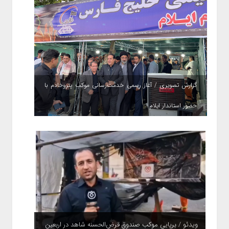
گزارش تصویری / آغاز رسمی خدمت‌رسانی موکب پتروخادم با
حضور استاندار ایلام
ویدئو / برپایی موکب صندوق قرض‌الحسنه شاهد در اربعین