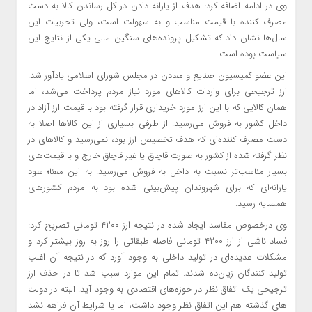
وی در ادامه اضافه کرد: هدف از یارانه دادن در کل رساندن کالا به دست
مصرف کننده با قیمت مناسب و به سهولت است، ولی تجربیات این
سال‌ها نشان داد که تشکیل پرونده‌های سنگین مالی یکی از نتایج این
سیاست بوده است.
این عضو کمیسیون صنایع و معادن در مجلس شورای اسلامی یادآور شد:
ارز ترجیحی برای واردات کالاهای مورد نیاز مردم پرداخت می‌شد، اما
همان کالایی که با این ارز مورد خریداری قرار گرفته بود با قیمت ارز آزاد در
داخل کشور به فروش می‌رسید. از طرفی بسیاری از این کالاها اصلا به
دست مصرف کننده‌ای که هدف تخصیص ارز بود، نمی‌رسید و کالاهای در
نظر گرفته شده از کشور به صورت قاچاق یا غیر قاچاق خارج و با قیمت‌های
بسیار مناسب‌تر نسبت به داخل به فروش می‌رسید. به این معنا؛ سود
یارانه‌ای که برای شهروندان پیش‌بینی شده بود به مردم کشورهای
همسایه رسید.
وی درخصوص مفاسد ایجاد شده در نتیجه ارز ۴۲۰۰ تومانی تصریح کرد:
فساد ناشی از ارز ۴۲۰۰ تومانی فاصله طبقاتی را روز به روز بیشتر کرد و
مشکلات عدیده‌ای در تولید داخلی به وجود آورد که در نتیجه آن اغلب
تولید کنندگان زیان‌ده شدند. تمام این موارد سبب شد تا در حذف ارز
ترجیحی یک اتفاق نظر در حوزه‌های اقتصادی به وجود آید. البته در دولت
های گذشته هم این اتفاق نظر وجود داشت، اما یا شرایط آن فراهم نشد