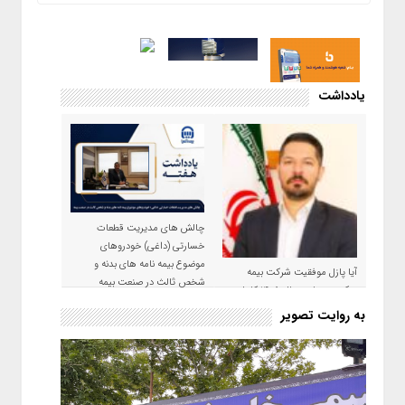
یادداشت
چالش های مدیریت قطعات
خسارتی (داغی) خودروهای
موضوع بیمه نامه های بدنه و
آیا پازل موفقیت شرکت بیمه
شخص ثالث در صنعت بیمه
حکمت صبا در سال ۱۴۰۵ کامل می
شود؟!
به روایت تصویر