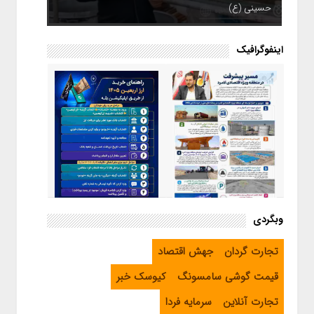
حسینی (ع)
اینفوگرافیک
اینفوگرافیک / راهنمای خرید ارز
وبگردی
اربعین از طریق اپلیکیشن بله
اینفوگرافیک / مسیر پیشرفت در
تجارت گردان
جهش اقتصاد
منطقه ویژه اقتصادی لامرد
قیمت گوشی سامسونگ
کیوسک خبر
تجارت آنلاین
سرمایه فردا