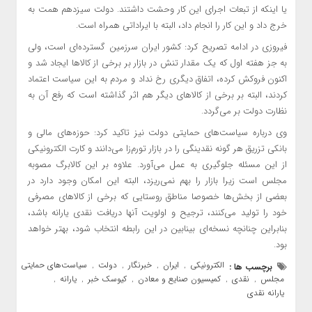
یا اینکه از تبعات اجرای این کار وحشت داشتند. دولت سیزدهم همت به
خرج داد و این کار را انجام داد، البته با ایراداتی همراه است.
فیروزی در ادامه تصریح کرد: کشور ایران سرزمین گسترده‌ای است، ولی
به جز هفته اول که یک مقدار تنش در بازار بر برخی از کالاها ایجاد شد و
اکنون فروکش کرده، اتفاق دیگری رخ نداد و مردم به این سیاست اعتماد
کردند، البته بر برخی از کالاهای دیگر هم اثر گذاشته است که رفع آن به
نظارت دولت بر می‌گردد.
وی درباره سیاست‌های حمایتی دولت نیز تاکید کرد: حوزه‌های مالی و
بانکی تزریق هر گونه نقدینگی را در بازار تورم‌زا می‌دانند و کارت الکترونیکی
از این مسئله جلوگیری به عمل می‌آورد. علاوه بر این کالابرگ مصوبه
مجلس است زیرا بازار را بهم نمی‌ریزد، البته این امکان وجود دارد در
بعضی از بخش‌ها خصوصا مناطق روستایی که برخی از کالاهای مصرفی
خود را تولید می‌کنند، ترجیح و اولویت آنها دریافت نقدی یارانه باشد،
بنابراین چنانچه نسخه‌ای بینابین در این رابطه انتخاب شود، بهتر خواهد
بود.
الکترونیکی
ایران
خبرنگار
دولت
سیاست‌های حمایتی
برچسب ها :
,
,
,
,
,
مجلس
نقدی
کمیسیون صنایع و معادن
کیوسک خبر
یارانه
,
,
,
,
,
یارانه نقدی