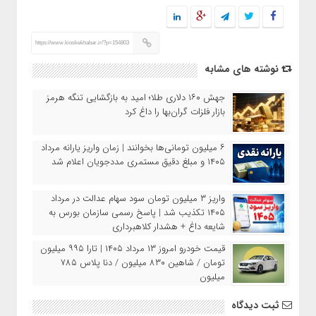
https://www.kioskekhabar.ir/?p=154803
نوشته های مشابه
جهش ۱۶۰ دلاری طلا؛ امید به بازگشایی تنگه هرمز
بازار فلزات گران‌بها را داغ کرد
۶ میلیون تومانی‌ها بخوانند | زمان واریز یارانه مرداد
۱۴۰۵ و مبلغ دقیق مستمری مددجویان اعلام شد
واریز ۳ میلیون تومان سود سهام عدالت در مرداد
۱۴۰۵ تکذیب شد | پاسخ رسمی سازمان بورس به
شایعه داغ + هشدار کلاهبرداری
قیمت خودرو امروز ۱۳ مرداد ۱۴۰۵ | تارا ۹۹۵ میلیون
تومان / شاهین ۸۳۰ میلیون / دنا پلاس ۷۸۵
میلیون
ثبت دیدگاه