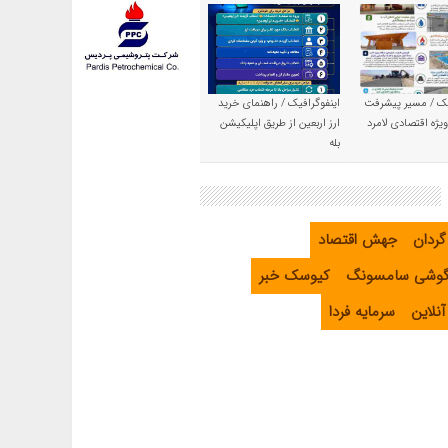
یک / مسیر پیشرفت
اینفوگرافیک / راهنمای خرید
یژه اقتصادی لامرد
ارز اربعین از طریق اپلیکیشن
بله
گردان
جهش اقتصاد
گوشی سامسونگ
کیوسک خبر
نلاین
سرمایه فردا