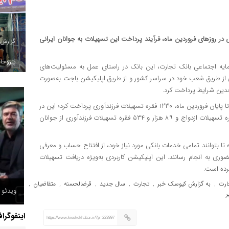
ه وام ازدواج و ۱۲۳۰ فقره وام فرزندآوری در روزهای فروردین ماه، فرآیند پرداخت این تسهیلات به جوانان ایرانی
گزارش
پتروخاد
ایه اجتماعی بانک تجارت، این بانک در راستای عمل به مسئولیت‌های
 از طریق شعب خود در سراسر کشور و از طریق اپلیکیشن باجت به‌صورت
بانک تجارت همچنین با هدف اجرای قانون فرزندآوری، از ابتدای سال تا پایان فروردین ماه، ۱۲۳۰ فقره تسهیلات فرزندآوری پرداخت کرد؛ این در
شرایطی است که این بانک در سال ۱۴۰۲ با اعطای ۹۵ هزار و ۱۸۱ فقره تسهیلات ازدواج و ۸۹ هزار و ۵۳۴ فقره تسهیلات فرزندآوری از جوانان
 تا بتوانند تمامی خدمات بانکی مورد نیاز خود، از افتتاح حساب و معرفی
ری به انجام رسانند. این اپلیکیشن کاربردی به‌ویژه دریافت تسهیلات
رده است.
ارت
به گزارش کیوسک خبر
تجارت
سال جدید
قرضالحسنه
متقاضیان
,
,
,
,
,
,
ویدئو /
اینفوگرا
https://www.kioskekhabar.ir/?p=223997