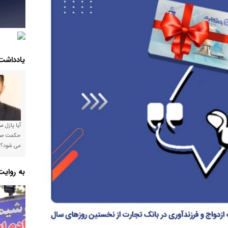
یادداشت
آیا پازل 
می شود؟!
به روای