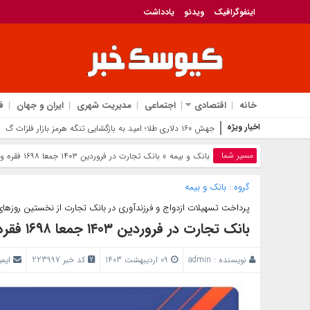
اینفوگرافیک
ویدئو
یادداشت
خانه
اقتصادی
اجتماعی
مدیریت شهری
ایران و جهان
ف
اخبار ویژه
جهش ۱۶۰ دلاری طلا؛ امید به بازگشایی تنگه هرمز بازار فلزات گران‌بها را داغ کرد
مسیر شما
بانک‌ و بیمه
» بانک تجارت در فروردین ۱۴۰۳ جمعا ۱۶۹۸ فقره وام ازدواج و فرزندآوری پرداخت کرد
گروه :
بانک‌ و بیمه
پرداخت تسهیلات ازدواج و فرزندآوری در بانک تجارت از نخستین روزها
بانک تجارت در فروردین ۱۴۰۳ جمعا ۱۶۹۸ فقره وام ازدواج و فرزندآوری پرداخت کرد
نویسنده :
admin
09 اردیبهشت 1403
کد خبر 223997
ایم