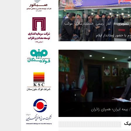
 تصویری / آغاز رسمی خدمت‌رسانی موکب
م با حضور استاندار ایلام
 بیمه ایران؛ همپای زائران
فیک