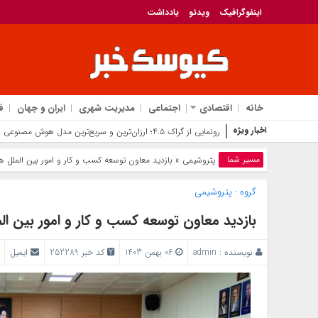
اینفوگرافیک
ویدئو
یادداشت
خانه
اقتصادی
اجتماعی
مدیریت شهری
ایران و جهان
ف
اخبار ویژه
انقل
مسیر شما
پتروشیمی
» بازدید معاون توسعه کسب و کار و امور بین الملل ه
گروه :
پتروشیمی
بازدید معاون توسعه کسب و کار و امور بین ا
نویسنده :
admin
06 بهمن 1403
کد خبر 252289
ایمیل