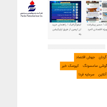
یک / مسیر پیشرفت
اینفوگرافیک / راهنمای خرید
یژه اقتصادی لامرد
ارز اربعین از طریق اپلیکیشن
بله
گردان
جهش اقتصاد
گوشی سامسونگ
کیوسک خبر
نلاین
سرمایه فردا