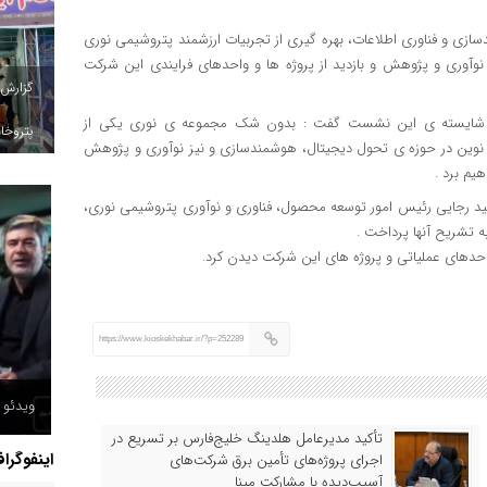
سازی و فناوری اطلاعات، بهره گیری از تجربیات ارزشمند پتروشیمی نوری
آوری و پژوهش و بازدید از پروژه ها و واحدهای فرایندی این شرکت
گزارش
ی شایسته ی این نشست گفت : بدون شک مجموعه ی نوری یکی از
پتروخاد
 نوین در حوزه ی تحول دیجیتال، هوشمندسازی و نیز نوآوری و پژوهش
یم برد .
ید رجایی رئیس امور توسعه محصول، فناوری و نوآوری پتروشیمی نوری،
 تشریح آنها پرداخت .
واحدهای عملیاتی و پروژه های این شرکت دیدن کرد.
https://www.kioskekhabar.ir/?p=252289
ویدئو /
تأکید مدیرعامل هلدینگ خلیج‌فارس بر تسریع در
اینفوگرا
اجرای پروژه‌های تأمین برق شرکت‌های
آسیب‌دیده با مشارکت مپنا