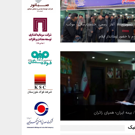
 تصویری / آغاز رسمی خدمت‌رسانی موکب
م با حضور استاندار ایلام
 بیمه ایران؛ همپای زائران
فیک