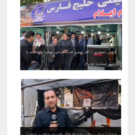
گزارش تصویری / آغاز رسمی خدمت‌رسانی موکب پتروخادم با
حضور استاندار ایلام
ویدئو / برپایی موکب صندوق قرض‌الحسنه شاهد در اربعین