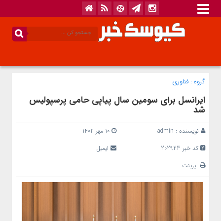
گروه :
فناوری
ایرانسل برای سومین سال پیاپی حامی پرسپولیس
شد
نویسنده :
admin
10 مهر 1402
کد خبر 202923
ایمیل
پرینت