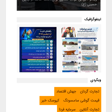
حسینی (ع)
اینفوگرافیک
اینفوگرافیک / راهنمای خرید ارز
وبگردی
اربعین از طریق اپلیکیشن بله
اینفوگرافیک / مسیر پیشرفت در
تجارت گردان
جهش اقتصاد
منطقه ویژه اقتصادی لامرد
قیمت گوشی سامسونگ
کیوسک خبر
تجارت آنلاین
سرمایه فردا