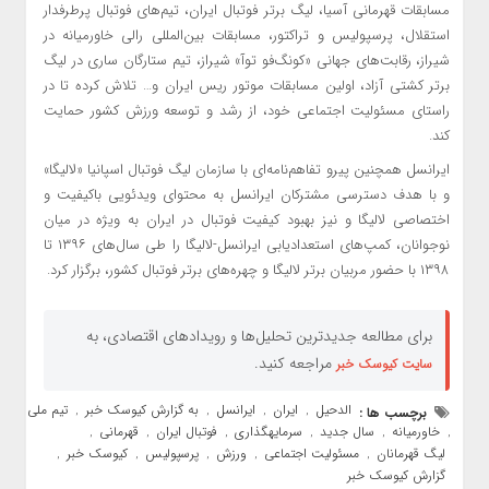
مسابقات قهرمانی آسیا، لیگ برتر فوتبال ایران، تیم‌های فوتبال پرطرفدار
استقلال، پرسپولیس و تراکتور، مسابقات بین‌المللی رالی خاورمیانه در
شیراز، رقابت‌های جهانی «کونگ‌فو توآ» شیراز، تیم ستارگان ساری در لیگ
برتر کشتی آزاد، اولین مسابقات موتور ریس ایران و… تلاش کرده تا در
راستای مسئولیت اجتماعی خود، از رشد و توسعه ورزش کشور حمایت
کند.
ایرانسل همچنین پیرو تفاهم‌نامه‌ای با سازمان لیگ فوتبال اسپانیا «لالیگا»
و با هدف دسترسی مشترکان ایرانسل به محتوای ویدئویی باکیفیت و
اختصاصی لالیگا و نیز بهبود کیفیت فوتبال در ایران به ویژه در میان
نوجوانان، کمپ‌های استعدادیابی ایرانسل-لالیگا را طی سال‌های ۱۳۹۶ تا
۱۳۹۸ با حضور مربیان برتر لالیگا و چهره‌های برتر فوتبال کشور، برگزار کرد.
برای مطالعه جدیدترین تحلیل‌ها و رویدادهای اقتصادی، به
مراجعه کنید.
سایت کیوسک خبر
الدحیل
ایران
ایرانسل
به گزارش کیوسک خبر
تیم ملی
برچسب ها :
,
,
,
,
خاورمیانه
سال جدید
سرمایهگذاری
فوتبال ایران
قهرمانی
,
,
,
,
,
,
لیگ قهرمانان
مسئولیت اجتماعی
ورزش
پرسپولیس
کیوسک خبر
,
,
,
,
,
گزارش کیوسک خبر