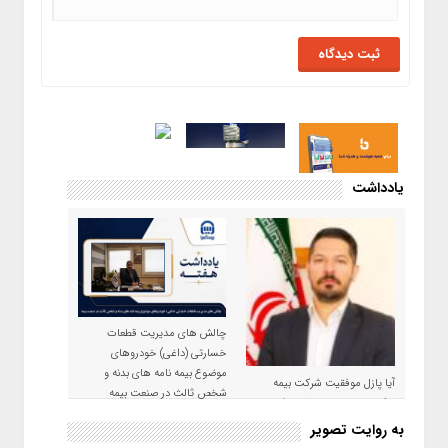
یادداشت
چالش های مدیریت قطعات
خسارتی (داغی) خودروهای
موضوع بیمه نامه های بدنه و
آیا پازل موفقیت شرکت بیمه
شخص ثالث در صنعت بیمه
حکمت صبا در سال ۱۴۰۵ کامل می
شود؟!
به روایت تصویر