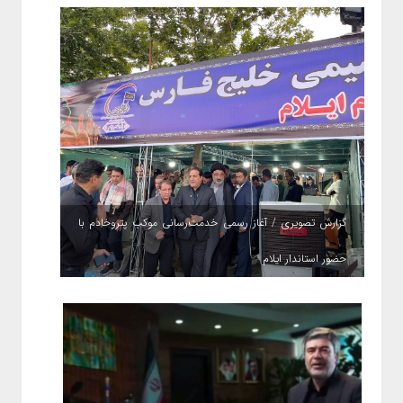
گزارش تصویری / آغاز رسمی خدمت‌رسانی موکب پتروخادم با
حضور استاندار ایلام