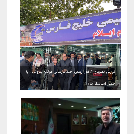
گزارش تصویری / آغاز رسمی خدمت‌رسانی موکب پتروخادم با
حضور استاندار ایلام