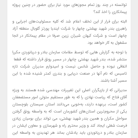
توانسته در چند روز تمام مجوزهای مورد نیاز برای حضور در چنین پروژه
پیمانکاری را اخذ کند؟
البته برای فرار از این تخلف اعلام شد که کلیه مسئولیت‌های اجرایی و
راهبری بندر شهید بهشتی چابهار با شرکت ایندیا پورتز گلوبال منطقه آزاد
چابهار است و شرکت کیهان شیران زرین صرفا در مقام‌ پیمانکار در انجا
مشغول به کار خواهد بود.
با توجه به گزارش هایی که توسط مقامات سازمان بنادر و دریانوردی مکررا
منتشر شده، بندر شهید بهشتی چابهار در مسیر رونق قرار داشته که قطعا
اتفاقی نبوده و حاصل شانس نیست و امیدوارم مدیران شرکت تازه
تاسیس که نام آنها در صنعت دریایی و بندری کمتر شنیده شده با این
مسیر آشنا باشند.
مدیرانی که از بازیگران اصلی این تغییرات مهندسی شده هستند به ویژه
آقای فتاح که ریاست نهادی را که به طور مستقیم متولی امور مستضعفان
کشور است، برعهده دارند، به‌خوبی می‌دانند استان سیستان بلوچستان
یکی از محروم‌ترین استان‌های کشورمان است که به واسطه رونق گرفتن
سواحل مکران و همین بندر شهید بهشتی، می تواند برای بومیان زیادی
فرصت شغلی ایجاد کند و وزیر محترم راه و شهرسازی و معاون ایشان در
سازمان بنادر و دریانوردی باید یادشان بماند هر تهدیدی به واسطه این