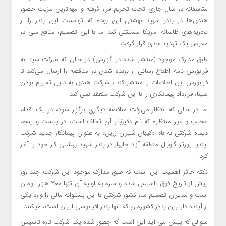
متاسفانه در سال‌ جاری تحت تحریم قرار گرفته و مهم‌ترین مزیت حضور
هندی‌ها در بندر شهید بهشتی این بوده که توانست این بندر را از
تحریم‌های ظالمانه امریکا مستثنی کند اما با این تصمیم، منافع ملی در
معرض یک تهدید جدی قرار گرفت.
طبق مدارک موجود (منتشر شده در گزارش) در حالی که شرکت سینا به
فرابورس نامه اطلاع رسانی از برنده شدن در مناقصه را ارسال می‌کند تا
فرابورس این اطلاعات را منتشر کند.، شرکت هندی به دلیل تحریم بودن
سینا، قرارداد پیمانکاری را با این شرکت منعقد نمی کند.
اما در حالی که انتظار می‌رفت مناقصه دیگری برگزار شود، در یک اقدام
عجیب و غیر منتظره که نام دقیق‌تر آن تخلف است، در بیست و پنجم
دیماه شرکتی به نام «کیهان شیران زرین» به عنوان پیمانکار جدید شرکت
ایندیا پورتز گلوبال منطقه آزاد چابهار در بندر شهید بهشتی کار خود را آغاز
کرد.
نکته حائز اهمیت این است که طبق مدارک موجود این شرکت چند روز
پیش از تاریخ فوق تاسیس شده و سرمایه اولیه آن تنها ۳۰۰ هزار تومان
است و مدیران تصمیم ساز کشور شرکتی با این پشتوانه مالی را وارد یکی
از آینده دارترین بنادر کشورمان که تنها بندر اقیانوسی ایران است، میکنند.
سوالی که پیش می آید این است که چطور شده یک شرکت تازه تاسیس