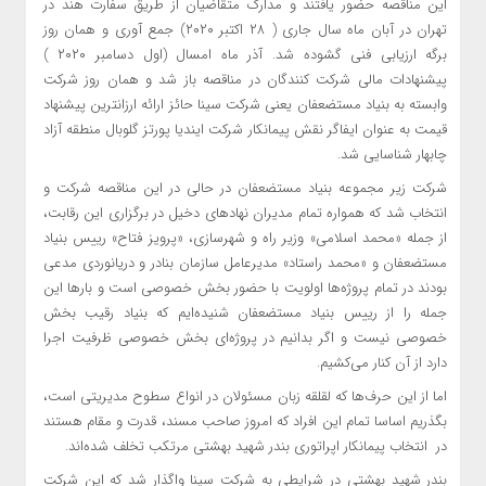
این مناقصه حضور یافتند و مدارک متقاضیان از طریق سفارت هند در
تهران در آبان ماه سال جاری ( ۲۸ اکتبر ۲۰۲۰) جمع آوری و همان روز
برگه ارزیابی فنی گشوده شد. آذر ماه امسال (اول دسامبر ۲۰۲۰ )
پیشنهادات مالی شرکت کنندگان در مناقصه باز شد و همان روز شرکت
وابسته به بنیاد مستضعفان یعنی شرکت سینا حائز ارائه ارزانترین پیشنهاد
قیمت به عنوان ایفاگر نقش پیمانکار شرکت ایندیا پورتز گلوبال منطقه آزاد
چابهار شناسایی شد.
شرکت زیر مجموعه بنیاد مستضعفان در حالی در این مناقصه شرکت و
انتخاب شد که همواره تمام مدیران نهادهای دخیل در برگزاری این رقابت،
از جمله «محمد اسلامی» وزیر راه و شهرسازی،‌ «پرویز فتاح» رییس بنیاد
مستضعفان و «محمد راستاد» مدیرعامل سازمان بنادر و دریانوردی مدعی
بودند در تمام پروژه‌ها اولویت با حضور بخش خصوصی است و بارها این
جمله را از رییس بنیاد مستضعفان شنیده‌ایم که بنیاد رقیب بخش
خصوصی نیست و اگر بدانیم در پروژه‌ای بخش خصوصی ظرفیت اجرا
دارد از آن کنار می‌کشیم.
اما از این حرف‌ها که لقلقه زبان مسئولان در انواع سطوح مدیریتی است‌،‌
بگذریم اساسا تمام این افراد که امروز صاحب مسند، قدرت و مقام هستند
در انتخاب پیمانکار اپراتوری بندر شهید بهشتی مرتکب تخلف شده‌اند.
بندر شهید بهشتی در شرایطی به شرکت سینا واگذار شد که این شرکت