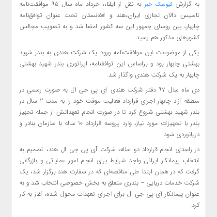
به گزارش
به نقل از ایلنا،، خرداد ماه سال ۹۵ موافقت‌نامه
کیوسک خبر
تاسیس دالان تجاری ایران،هند و افغانستان تحت عنوان توافق‌نامه
چابهار، بین روسای جمهور این سه کشور امضا شد و به تصویب مجالس
کشورهای مذکور هم رسید.
یکی از موضوعات این موافقت‌نامه ورود یک شرکت هندی به بندر شهید
بهشتی چابهار بود و براساس این توافقنامه، اپراتوری بندر شهید بهشتی
چابهار به یک شرکت هندی واگذار شد.
دی ماه سال ۹۷ دفتر شرکت هندی آی پی جی ال به صورت رسمی در
منطقه آزاد چابهار اجرای قرارداد فعالیت موقت خود را به مدت ۲ سال در
بندر شهید بهشتی شروع کرد تا در صورت انجام تعهداتش از جمله تجهیز
بندر با تجهیزات مورد نیاز، وارد پروسه قرارداد ۱۰ ساله با سازمان بنادر و
دریانوردی شود.
در راستای انجام قرارداد دو ساله، شرکت آی پی جی ال هند، تصمیم به
انتخاب پیمانکار ایرانی واجد شرایط برای انجام امور عملیاتی و بازرگانی
گرفت که در همان ابتدا طی مناقصه‌ای که در سفارت هند برگزار شد، یک
شرکت خدمات دریایی – بندری متعلق به بخش خصوصی انتخاب شد و به
عنوان پیمانکار آی پی جی ال برای اجرای تعهدات محول شده، آغاز به کار
کرد.