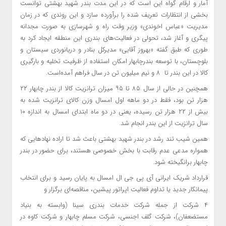
آمار و ارقام گواه این است که در این مدت بندر شهید بهشتی توانست
بخشی از انتظارات تعریف شده را برآورده سازد و این روندی که در زمان
مدیریت «عباس اخوندی» وزیر وقت راه و شهرسازی به صورت مجدانه
پیگری و آغاز شد، تحولی در فعالیت‌های بندری این منطقه ایجاد کرد به
طوری که طبق گفته «بهروز آقایی» مدیرکل بنادر و دریانوردی سیستان و
بلوچستان، با توسعه بندرچابهار امکان استفاده از ظرفیت تخلیه و بارگیری
کالا در این بندر تا ۸ و نیم میلیون تن در سال فراهم آمده‌است.
همچنین در حالی از سال ۸۵ تا ۹۵ میزان ترانزیت کالا از بندر چابهار ۲۲
هزار تن بود،‌ فقط در دو ماهه اول امسال وزن کالای ترانزیت شده به
بیش از ۲۲ هزار تن رسیده، یعنی در دو ماه ابتدای امسال به اندازه ۱۰
سال ترانزیت از این بندر انجام شد.
همین شیب تند رشد در بندر شهید بهشتی باعث شد تا اراده نهادهایی که
همواره مدعی عدم رقابت با بخش خصوصی هستند، برای حضور در بندر
چابهار برانگیخته شود.
قرارداد شریک ایرانی آی پی جی ال امسال به پایان رسید و برای انتخاب
پیمانکار جدید یا تداوم فعالیت اپراتور پیشین، مناقصه‌ای برگزار و
۴ شرکت از جمله شرکت خدمات بندری سینا (وابسته به بنیاد
مستضعفان)، شرکت گلف اجنسی، شرکت مسلم چابهار و شرکت کاوه در