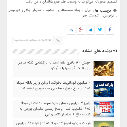
تصمیم عجولانه می‌تواند به وسعت فقر هم‌وطنانمان دامن بزند.
ایران
بنیاد مستضعفان
تحریم
سازمان بنادر و دریانوردی
برچسب ها :
,
,
,
فرابورس
کیوسک خبر
,
,
https://www.kioskekhabar.ir/?p=70294
نوشته های مشابه
جهش ۱۶۰ دلاری طلا؛ امید به بازگشایی تنگه هرمز
بازار فلزات گران‌بها را داغ کرد
۶ میلیون تومانی‌ها بخوانند | زمان واریز یارانه مرداد
۱۴۰۵ و مبلغ دقیق مستمری مددجویان اعلام شد
واریز ۳ میلیون تومان سود سهام عدالت در مرداد
۱۴۰۵ تکذیب شد | پاسخ رسمی سازمان بورس به
شایعه داغ + هشدار کلاهبرداری
قیمت خودرو امروز ۱۳ مرداد ۱۴۰۵ | تارا ۹۹۵ میلیون