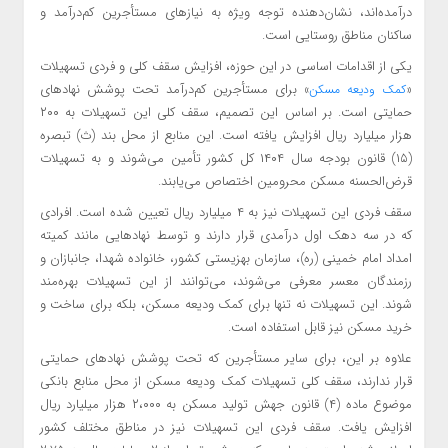
درآمده‌اند، نشان‌دهنده توجه ویژه به نیازهای مستأجرین کم‌درآمد و
ساکنان مناطق روستایی است.
یکی از اقدامات اساسی در این حوزه، افزایش سقف کلی و فردی تسهیلات
«
» برای مستأجرین کم‌درآمد تحت پوشش نهادهای
کمک ودیعه مسکن
حمایتی است. بر اساس این تصمیم، سقف کلی این تسهیلات به ۲۰۰
هزار میلیارد ریال افزایش یافته است. این منابع از محل بند (ث) تبصره
(۱۵) قانون بودجه سال ۱۴۰۴ کل کشور تأمین می‌شوند و به تسهیلات
قرض‌الحسنه مسکن محرومین اختصاص می‌یابند.
سقف فردی این تسهیلات نیز به ۴ میلیارد ریال تعیین شده است. افرادی
که در سه دهک اول درآمدی قرار دارند و توسط نهادهایی مانند کمیته
امداد امام خمینی (ره)، سازمان بهزیستی کشور، خانواده شهدا، جانبازان و
رزمندگان معسر معرفی می‌شوند، می‌توانند از این تسهیلات بهره‌مند
شوند. این تسهیلات نه تنها برای کمک ودیعه مسکن، بلکه برای ساخت و
خرید مسکن نیز قابل استفاده است.
علاوه بر این، برای سایر مستأجرین که تحت پوشش نهادهای حمایتی
قرار ندارند، سقف کلی تسهیلات کمک ودیعه مسکن از محل منابع بانکی
موضوع ماده (۴) قانون جهش تولید مسکن به ۲،۰۰۰ هزار میلیارد ریال
افزایش یافت. سقف فردی این تسهیلات نیز در مناطق مختلف کشور