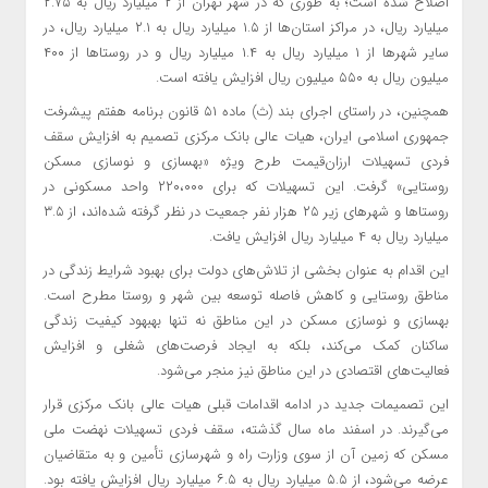
اصلاح شده است؛ به طوری که در شهر تهران از ۲ میلیارد ریال به ۲.۷۵
میلیارد ریال، در مراکز استان‌ها از ۱.۵ میلیارد ریال به ۲.۱ میلیارد ریال، در
سایر شهرها از ۱ میلیارد ریال به ۱.۴ میلیارد ریال و در روستاها از ۴۰۰
میلیون ریال به ۵۵۰ میلیون ریال افزایش یافته است.
همچنین، در راستای اجرای بند (ث) ماده ۵۱ قانون برنامه هفتم پیشرفت
جمهوری اسلامی ایران، هیات عالی بانک مرکزی تصمیم به افزایش سقف
فردی تسهیلات ارزان‌قیمت طرح ویژه «بهسازی و نوسازی مسکن
روستایی» گرفت. این تسهیلات که برای ۲۲۰،۰۰۰ واحد مسکونی در
روستاها و شهرهای زیر ۲۵ هزار نفر جمعیت در نظر گرفته شده‌اند، از ۳.۵
میلیارد ریال به ۴ میلیارد ریال افزایش یافت.
این اقدام به عنوان بخشی از تلاش‌های دولت برای بهبود شرایط زندگی در
مناطق روستایی و کاهش فاصله توسعه بین شهر و روستا مطرح است.
بهسازی و نوسازی مسکن در این مناطق نه تنها بهبهود کیفیت زندگی
ساکنان کمک می‌کند، بلکه به ایجاد فرصت‌های شغلی و افزایش
فعالیت‌های اقتصادی در این مناطق نیز منجر می‌شود.
این تصمیمات جدید در ادامه اقدامات قبلی هیات عالی بانک مرکزی قرار
می‌گیرند. در اسفند ماه سال گذشته، سقف فردی تسهیلات نهضت ملی
مسکن که زمین آن از سوی وزارت راه و شهرسازی تأمین و به متقاضیان
عرضه می‌شود، از ۵.۵ میلیارد ریال به ۶.۵ میلیارد ریال افزایش یافته بود.