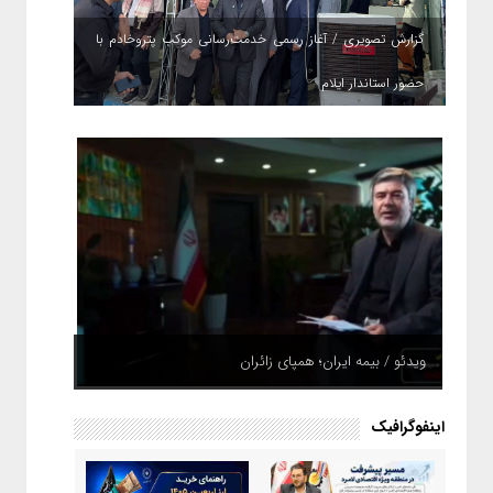
گزارش تصویری / آغاز رسمی خدمت‌رسانی موکب پتروخادم با
حضور استاندار ایلام
ویدئو / بیمه ایران؛ همپای زائران
اینفوگرافیک