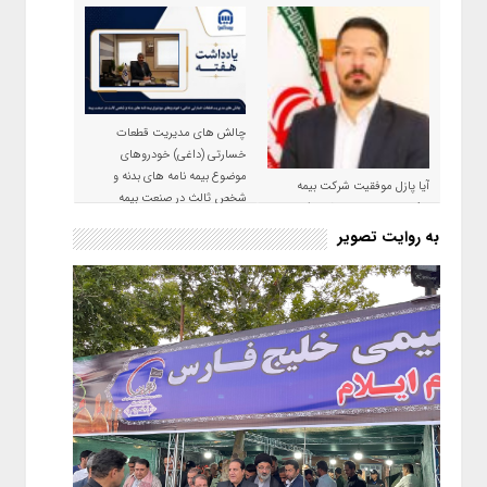
چالش های مدیریت قطعات
خسارتی (داغی) خودروهای
موضوع بیمه نامه های بدنه و
آیا پازل موفقیت شرکت بیمه
شخص ثالث در صنعت بیمه
حکمت صبا در سال ۱۴۰۵ کامل می
شود؟!
به روایت تصویر