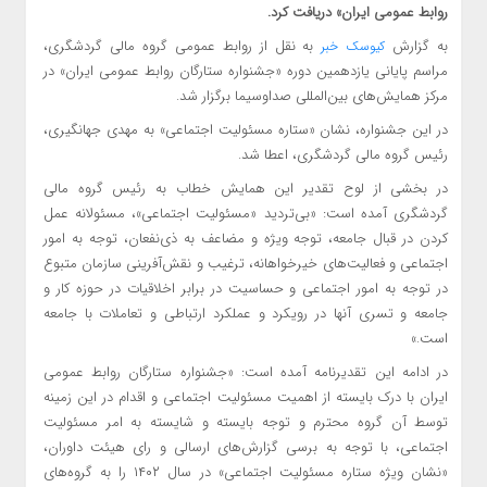
روابط‌ عمومی ایران» دریافت کرد.
به گزارش
به نقل از روابط عمومی گروه مالی گردشگری،
کیوسک خبر
مراسم پایانی یازدهمین دوره «جشنواره ستارگان روابط‌ عمومی ایران» در
مرکز همایش‌های بین‌المللی صداوسیما برگزار شد.
در این جشنواره، نشان «ستاره مسئولیت اجتماعی» به مهدی جهانگیری،
رئیس گروه مالی گردشگری، اعطا شد.
در بخشی از لوح تقدیر این همایش خطاب به رئیس گروه مالی
گردشگری آمده است: «بی‌تردید «مسئولیت اجتماعی»، مسئولانه عمل
کردن در قبال جامعه، توجه ویژه و مضاعف به ذی‌نفعان، توجه به امور
اجتماعی و فعالیت‌های خیرخواهانه، ترغیب و نقش‌آفرینی سازمان متبوع
در توجه به امور اجتماعی و حساسیت در برابر اخلاقیات در حوزه کار و
جامعه و تسری آنها در رویکرد و عملکرد ارتباطی و تعاملات با جامعه
است.»
در ادامه این تقدیرنامه آمده است: «جشنواره ستارگان روابط عمومی
ایران با درک بایسته از اهمیت مسئولیت اجتماعی و اقدام در این زمینه
توسط آن گروه محترم و توجه بایسته و شایسته به امر مسئولیت
اجتماعی، با توجه به برسی گزارش‌های ارسالی و رای هیئت داوران،
«نشان ویژه ستاره مسئولیت اجتماعی» در سال ۱۴۰۲ را به گروه‌های