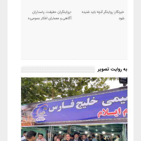
خبرنگار؛ روایتگر آنچه باید شنیده
«روایتگران حقیقت، پاسداران
شود
آگاهی و معماران افکار عمومی،»
به روایت تصویر