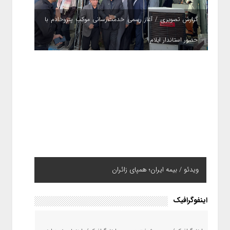
گزارش تصویری / آغاز رسمی خدمت‌رسانی موکب پتروخادم با
حضور استاندار ایلام
ویدئو / بیمه ایران؛ همپای زائران
اینفوگرافیک