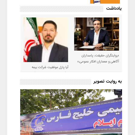
یادداشت
«روایتگران حقیقت، پاسداران
آگاهی و معماران افکار عمومی،»
آیا پازل موفقیت شرکت بیمه
حکمت صبا در سال ۱۴۰۵ کامل می
شود؟!
به روایت تصویر