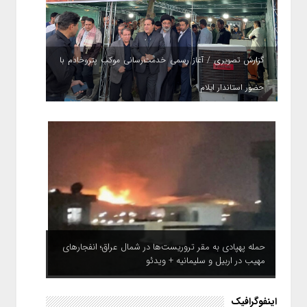
گزارش تصویری / آغاز رسمی خدمت‌رسانی موکب پتروخادم با
حضور استاندار ایلام
حمله پهپادی به مقر تروریست‌ها در شمال عراق؛ انفجارهای
مهیب در اربیل و سلیمانیه + ویدئو
اینفوگرافیک