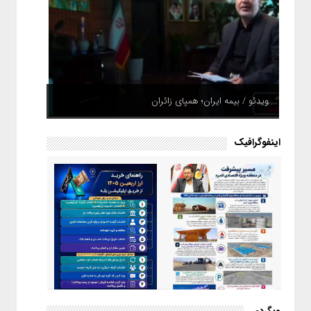
ویدئو / بیمه ایران؛ همپای زائران
اینفوگرافیک
اینفوگرافیک / راهنمای خرید ارز
وبگردی