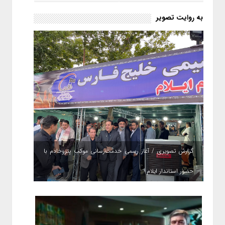
به روایت تصویر
گزارش تصویری / آغاز رسمی خدمت‌رسانی موکب پتروخادم با
حضور استاندار ایلام