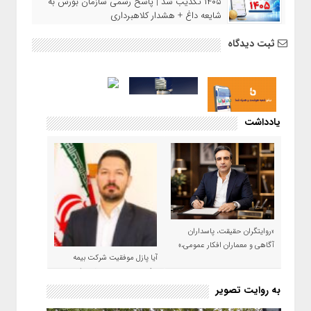
۱۴۰۵ تکذیب شد | پاسخ رسمی سازمان بورس به
شایعه داغ + هشدار کلاهبرداری
ثبت دیدگاه
یادداشت
«روایتگران حقیقت، پاسداران
آگاهی و معماران افکار عمومی،»
آیا پازل موفقیت شرکت بیمه
حکمت صبا در سال ۱۴۰۵ کامل می
شود؟!
به روایت تصویر