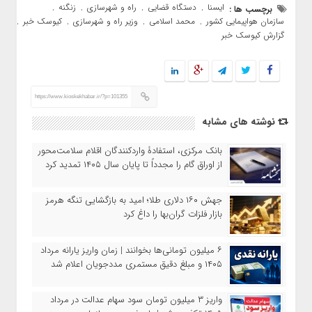
ایسنا
دستگاه قضایی
راه و شهرسازی
زنگنه
برچسب ها :
,
,
,
,
سازمان هواپیمایی کشور
محمد اسلامی
وزیر راه و شهرسازی
کیوسک خبر
,
,
,
,
گزارش کیوسک خبر
https://www.kioskekhabar.ir/?p=101355
نوشته های مشابه
بانک مرکزی، استفادۀ واردکنندگان اقلام سلامت‌محور
از اوراق گام را مجدداً تا پایان سال ۱۴۰۵ تمدید کرد
جهش ۱۶۰ دلاری طلا؛ امید به بازگشایی تنگه هرمز
بازار فلزات گران‌بها را داغ کرد
۶ میلیون تومانی‌ها بخوانند | زمان واریز یارانه مرداد
۱۴۰۵ و مبلغ دقیق مستمری مددجویان اعلام شد
واریز ۳ میلیون تومان سود سهام عدالت در مرداد