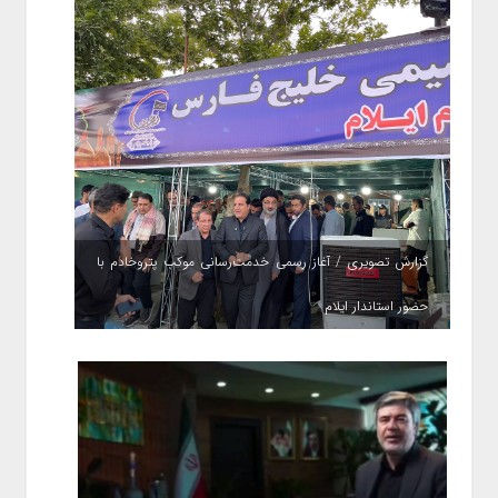
گزارش تصویری / آغاز رسمی خدمت‌رسانی موکب پتروخادم با
حضور استاندار ایلام