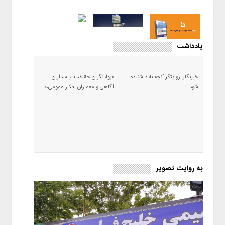
یادداشت
خبرنگار؛ روایتگر آنچه باید شنیده
«روایتگران حقیقت، پاسداران
شود
آگاهی و معماران افکار عمومی،»
به روایت تصویر