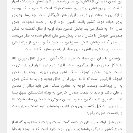
وی ضمن قدردانی از تلاش‌های سایر واحدها و شرکت‌های هولدینگ اظهار
داشت: سال پرچالشی پیش‌روی صنعت فولاد است. ادامه‌ی جنگ روسیه
و اوکراین و تبعات آن در بازار ایران هم تاثیر‌گذار است. چه بسا تهدیدی
برای حیات فولاد کشور باشد. تامین مواد اولیه از جمله تهدیدات جدی
سال ۱۴۰۱ به شمار می‌آید. چالش تامین مواد اولیه از سال گذشته به شکل
ملموسی خودش را نشان داد، با پیش‌بینی‌های انجام شده به نظر می‌رسد
در سال آینده چالش شکل عمیق‌تری به خود بگیرد. یکی از برنامه‌های
مقابله با پیامدهای چالش تامین مواد اولیه، دپوسازی گندله است.
ابراهیمی با بیان این جمله که خرید سنگ آهن از طریق کانال بورس کالا
به شکل جدی در حال پیگیری است، افزود: در چنین شرایطی بایستی به
سمت خرید معادن کوچک سنگ آهن پیش برویم. توجه به‌ معادن
کوچک ظرفیتی است که تا به امروز از آن غافل بودیم و باید به شکل جدی
به آن پرداخت. وسعت توجه به معادن سنگ آهن باید فراتر از معادن
داخلی باشد و باید به سمت معادن خارجی به ویژه افغانستان سوق پیدا
کند. البته برای نتیجه‌گیری مطلوب چنین حرکتی با همکاری سایر شرکت‌ها
و از طریق تشکیل کنسرسیوم و در قالب برنامه‌های کوتاه‌مدت، میان‌مدت
و بلند‌مدت صورت پذیرد.
مدیرعامل فولاد خوزستان در ادامه گفت: بحث واردات کنسانتره و گندله از
خارج کشور از دیگر برنامه‌های تامین مواد اولیه است که با توجه به دارا