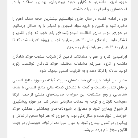
حوزه انرژی داشتیم، همکاران حوزه بهره‌برداری بهترین عملکرد را در
آماده‌سازی و انجام تعمیرات داشتند.
وی در ادامه گفت: در سال جاری توانستیم بیشترین حجم سنگ آهن را
ذخیره کنیم و تامین و خرید مواد ضروری و گمرکی را به حداقل برسانیم.
در حوزه‌ی بومی‌سازی اتفاقات امیدوارکننده‌ای رقم خورد که جای تقدیر و
تشکر دارد. از ابتدای سال، ۳ هزار میلیارد تومان پروژه تعریف شد، که تا
پایان به ۱۴ هزار میلیارد تومان رسیدیم.
ابراهیمی اشاره‌ای هم به مشکلات تامین گاز شرکت صنعت فولاد شادگان
داشت و افزود: علی‌رغم مشکلات مختلف، فولاد شادگان توانست رکورد
تولید سالانه را ارتقا دهد و به ظرفیت اسمی نزدیک شود.
مدیرعامل فولاد خوزستان فعالیت‌های صورت گرفته در حوزه منابع انسانی
را قابل تقدیر دانست و گفت: با تشکیل کمیته عالی منابع انسانی با هدف
شناسایی و رفع مشکلات این حوزه به فعالیت‌های مثبتی از جمله: ارتقا
معیشت کارکنان و توجه به عدالت سازمانی منجر شد. در حوزه پیشگیری
از شیوع بیماری کرونا و مطابق با شیوه‌نامه‌های بهداشتی، عملکرد فولاد
خوزستان فوق‌العاده و مثال‌زدنی بود، به طوری که هر کجا سخن از تلاش و
پیگیری در کنترل بیماری کرونا به میان می‌آمد، از فولاد خوزستان در جهت
الگوی موفق نام برده می‌شد.