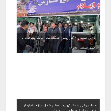
گزارش تصویری / آغاز رسمی خدمت‌رسانی موکب پتروخادم با
حضور استاندار ایلام
حمله پهپادی به مقر تروریست‌ها در شمال عراق؛ انفجارهای
مهیب در اربیل و سلیمانیه + ویدئو