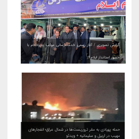
گزارش تصویری / آغاز رسمی خدمت‌رسانی موکب پتروخادم با
حضور استاندار ایلام
حمله پهپادی به مقر تروریست‌ها در شمال عراق؛ انفجارهای
مهیب در اربیل و سلیمانیه + ویدئو