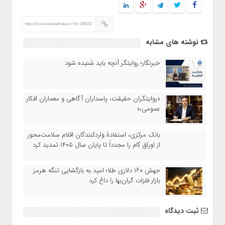
https://www.kioskekhabar.ir/?p=189152
نوشته های مشابه
خبرنگار؛ روایتگر آنچه باید شنیده شود
«روایتگران حقیقت، پاسداران آگاهی و معماران افکار
عمومی،»
بانک مرکزی، استفادۀ واردکنندگان اقلام سلامت‌محور
از اوراق گام را مجدداً تا پایان سال ۱۴۰۵ تمدید کرد
جهش ۱۶۰ دلاری طلا؛ امید به بازگشایی تنگه هرمز
بازار فلزات گران‌بها را داغ کرد
ثبت دیدگاه