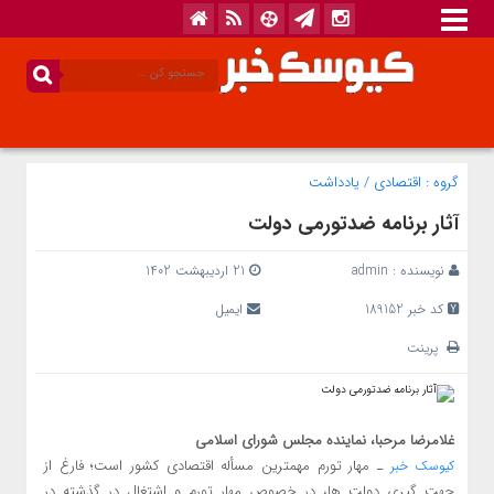
گروه :
اقتصادی
/
یادداشت
آثار برنامه ضدتورمی دولت
نویسنده :
admin
21 اردیبهشت 1402
کد خبر 189152
ایمیل
پرینت
غلامرضا مرحبا، نماینده مجلس شورای اسلامی
ـ مهار تورم مهمترین مسأله اقتصادی کشور است؛ فارغ از
کیوسک خبر
جهت گیری دولت ها، در خصوص مهار تورم و اشتغال در گذشته در