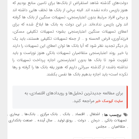
دولت‌های گذشته شاهد استقراض از بانک‌ها برای تامین منابع بودیم که
هنوز بازپس داده نشده اند. البته برخی از بانک ها تخلف هایی داشته اند
و برخی افراد مرتبط بدون اعتبارسنجی، تسهیلات سنگین از بانک ها گرفته
اند ولی بازپس نداده‌‍‌اند. در این دولت به بانک ها ابلاغ شده که برای
اعطای تسهیلات سنگین اعتبارسنجی بشود؛ تسهیلات تکلیفی مسکن،
فرزندآوری، قرض الحسنه و … از جمله تسهیلات تکلیفی هستند، باید یک
بار دیگر تجدید نظر شود که آیا بانک ها توان اعطای این تسهیلات را دارند
یا خیر. روند اعتبارسنجی متقاضیان تسهیلات بانکی هنوز نوپاست و باید
تقویت شود تا بانک ها بدون اعتبارسنجی اجازه پرداخت تسهیلات را
نداشته باشند؛ از گذشته میراثی داریم که هنوز یقه بانک ها را گرفته و رها
نکرده است؛ باید اجازه بدهیم بانک ها نفس بکشند.
برای مطالعه جدیدترین تحلیل‌ها و رویدادهای اقتصادی، به
مراجعه کنید.
سایت کیوسک خبر
اشتغال
اقتصاد
بانک
بانک مرکزی
بانک‌ها
بیماری
برچسب ها :
,
,
,
,
,
,
تسهیلات بانکی
درمان
دولت
رونق تولید
سال آینده
صنعت بانکداری
,
,
,
,
,
متقاضیان
مجلس
,
,