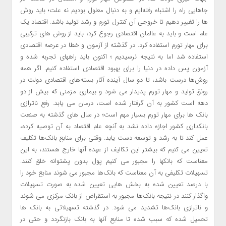
جاهایی راه را اشتباه رفته‌ایم و به دنبال معلول بودیم نه علت؛ باید روش
ها را تغییر دهیم تا خروجی آن کنترل تورم و رشد تولید باشد. اقتصاد یک
علم است و باید به عالمان اقتصادی رجوع کرد، باید از روش های ترکیبی
برای مهار تورم استفاده کرد. در گذشته از آزمون و خطا در عرصه اقتصادی
استفاده شد اما به نتیجه نرسیدیم ؛ اکنون باید راههای تجربه شده و
آزمون پس داده در دنیا را برای بهبود اقتصادی استفاده کنیم. اگر همه
روش‌ها درست باشد، تا دو سال آینده آثار بسته‌های اقتصادی دولت در
رونق تولید و مهار تورم پدیدار می شود و بیماری مزمنی که بیش از دو
دهه است کشور به آن گرفتار شده است، درمان می یابد. رفع ناترازی
بانک ها برای مهار تورم بسیار مهم است؛ در سال های گذشته به صنعت
بانکداری کشور اجازه داده نشد به آنچه علم اقتصاد به آن توصیه کرده،
عمل کند تا به رشد و توسعه دست یابد. وقتی برای منابع بانک‌ها تکلیف
تعیین می کنیم که بیشتر این تکالیف از عهده آنها خارج هستند، به این
معناست که بانکها را مجبور می کنیم پول بدون پشتوانه خلق کنند.
تسهیلات تکلیفی به آن معناست که بانک‌ها مجبور می شوند منابع خود را
با درصد تعیین شده به بخش هایی تعیین شده به صورت تسهیلات
واگذار کنند در نتیجه بانک‌ها مجبور به استقراض از بانک مرکزی می شوند
و ناترازی بانک‌ها تشدید می شود. در گذشته تسهیلاتی به بانک ها
تحمیل شده که سبب شده تا منابع آنها به بانک بازنگردد و حتی در