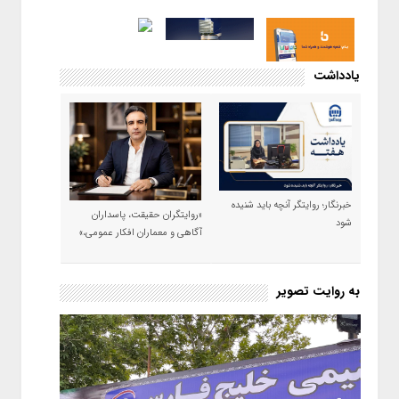
یادداشت
خبرنگار؛ روایتگر آنچه باید شنیده
«روایتگران حقیقت، پاسداران
شود
آگاهی و معماران افکار عمومی،»
به روایت تصویر