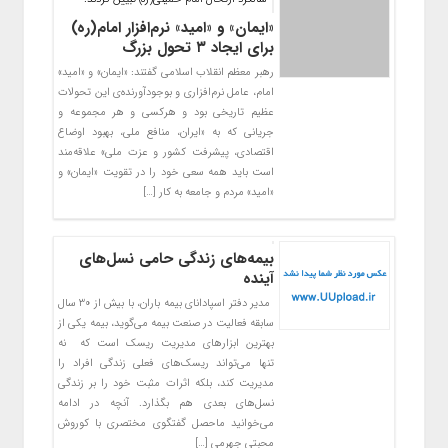
«ایمان» و «امید» نرم‌افزار امام(ره)
برای ایجاد ۳ تحول بزرگ
رهبر معظم انقلاب اسلامی گفتند: «ایمان» و «امید»
امام، عامل نرم‌افزاری و بوجودآورنده‌ی این تحولات
عظیم تاریخی بود و هرکسی و هر مجموعه و
جریانی که به «ایران، منافع ملی، بهبود اوضاع
اقتصادی، پیشرفت کشور و عزت ملی» علاقه‌مند
است باید همه سعی خود را در تقویت «ایمان» و
«امید» مردم و جامعه به کار […]
بیمه‌های زندگی حامی نسل‌های
آینده
مدیر دفتر اسپادانای بیمه باران، با بیش از ۳۰ سال
سابقه فعالیت در صنعت بیمه می‌گوید، بیمه یکی از
بهترین ابزارهای مدیریت ریسک است که نه
تنها می‌تواند ریسک‌های فعلی زندگی افراد را
مدیریت کند، بلکه اثرات مثبت خود را بر زندگی
نسل‌های بعدی هم بگذارد. آنچه در ادامه
می‌خوانید ماحصل گفتگوی مختصری با کوروش
محبتی جهرمی […]