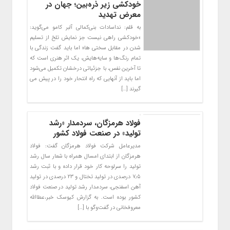
خودکشی زیر ذره‌بین؛ جهان در
معرض تهدید
به قلم: نداسادات بنی‌کمالی آلبر کامو می‌گوید:
«خودکشی راهی نیست جز نمایش تلخ از تسلیم
شدن در مقابل سختی ها» اما باید گفت زندگی با
تمام رنگ‌ها و سایه‌هایش، یک اثر هنری است که
تا آخرین نفس، با جزئیاتی درخشان تکمیل می‌شود
اما باید از آنهایی که راه انتحار خود را در پیش می
گیرند […]
فولاد هرمزگان، سردمدار «رشد
تولید» در صنعت فولاد کشور
مدیرعامل شرکت فولاد هرمزگان گفت: فولاد
هرمزگان از ابتدای امسال همراه با شعار سال رشد
تولید را سرلوحه کار خود قرار داده و با ثبت رشد
۷٫۵ درصدی در تولید تختال و ۲۳ درصدی در تولید
آهن اسفنجی، سردمدار رشد تولید در صنعت فولاد
کشور بوده است. به گزارش کیوسک خبر،‌عطاالله
معروفخانی در گفت‌وگو با […]