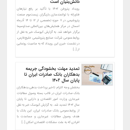
دانش‌بنیان است
رویداد پتروفن ۱۴۰۲ با تأکید بر رفع نیازهای
فناورانه با توانمندسازی بازیگران زیست‌بوم صنعت
پتروشیمی در ۷ حوزه تخصصی از ۱۲ تا ۱۴ آذرماه
امسال در مرکز همایش‌های بین‌المللی صداوسیما
برگزار خواهد شد. به گزارش کیوسک خبر به نقل از
روابط‌عمومی شرکت صنایع پتروشیمی خلیج‌فارس،
در نشست خبری این رویداد که به مناسبت رونمایی
از […]
​تمدید مهلت بخشودگی جریمه
بدهکاران بانک صادرات ایران تا
پایان سال ١۴٠٢
بخشش وجه التزام تاخیر پرداخت بدهی بدهکاران
بانک صادرات ایران در قالب بسته وصول مطالبات
غیرجاری وزارت امور اقتصادی و دارایی تا پایان
سال ١۴٠٢ تمدید شد. به گزارش کیوسک خبر به نقل
از روابط‌عمومی بانک صادرات ایران، این بانک با
هدف وصول مطالبات غیرجاری و مساعدت با
افرادی که به علت مشکلات اقتصادی امکان […]