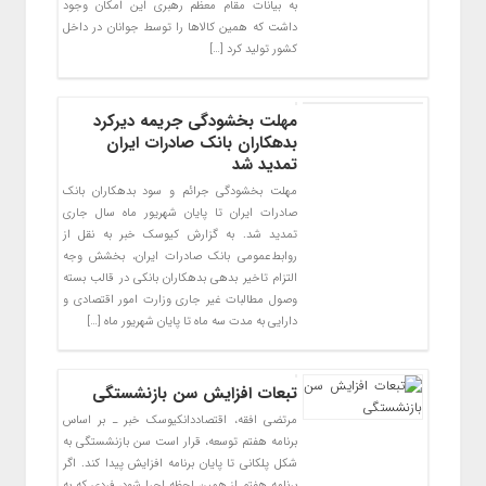
به بیانات مقام معظم رهبری این امکان وجود
داشت که همین کالاها را توسط جوانان در داخل
کشور تولید کرد […]
مهلت بخشودگی جریمه دیرکرد
بدهکاران بانک صادرات ایران
تمدید شد
مهلت بخشودگی جرائم و سود بدهکاران بانک
صادرات ایران تا پایان شهریور ماه سال جاری
تمدید شد. به گزارش کیوسک خبر به نقل از
روابط‌عمومی بانک صادرات ایران، بخشش وجه
التزام تاخیر بدهی بدهکاران بانکی در قالب بسته
وصول مطالبات غیر جاری وزارت امور اقتصادی و
دارایی به مدت سه ماه تا پایان شهریور ماه […]
تبعات افزایش سن بازنشستگی
مرتضی افقه، اقتصاددانکیوسک خبر ـ بر اساس
برنامه هفتم توسعه، قرار است سن بازنشستگی به
شکل پلکانی تا پایان برنامه افزایش پیدا کند. اگر
برنامه هفتم از همین لحظه اجرا شود، فردی که به