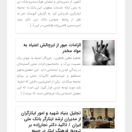
کشور، از مدیرعامل و اعضای هیأت‌مدیره بانک دی
به پاس ارائه خدمات مطلوب این بانک به جامعه
ایثارگری، قدردانی کرد. به گزارش کیوسک خبر به
نقل از روابط عمومی بانک دی، دکتر سید
امیرحسین قاضی‌زاده هاشمی در این […]
الزامات عبور از ابرچالش اعتیاد به
مواد مخدر
طاهره نطقی طاهری ـ خبرنگار اعتیاد به عنوان یک
مصیبت بزرگ و خانمانسوز،اثرات منفی گسترده‌ای
در زندگی فردی و اجتماعی دارد. این معضل،به‌طور
مستقیم و غیرمستقیم تأثیرات منفی بر پیکره
جامعه میگذارد. یکی از اصلی‌ترین دلایلی که اعتیاد
باید مورد توجه جدی قرار گیرد، این است که این
معضل اجتماعی یک ابرچالش است که مردم […]
تجلیل بنیاد شهید و امور ایثارگران
از مدیران ارشد ایثارگر بانک ملی
ایران / تاکید دکتر نجارزاده بر
ترویج فرهنگ ایثار در جبهه