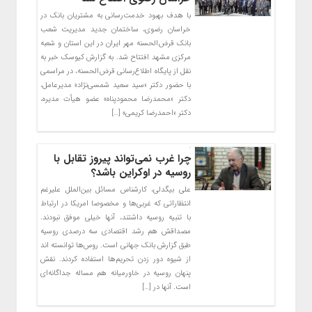
با هدف بهبود خدمت‌رسانی به مشتریان بانک در
خراسان رضوی، ساختمان جدید مدیریت شعب
بانک قرض‌الحسنه مهر ایران در این استان و شعبه
مرکزی مشهد افتتاح شد. به گزارش کیوسک خبر به
نقل از پایگاه اطلاع‌رسانی قرض‌الحسنه، در مراسمی
با حضور دکتر «سید سعید شمسی‌نژاد» مدیرعامل،
دکتر «محمدرضا محمودپناه» عضو هیأت مدیره،
دکتر «احمدرضا کریمی» […]
چرا غرب نمی‌تواند پیروز تقابل با
روسیه در اوکراین باشد؟
علی بیگدلی، کارشناس مسائل بین‌الملل علیرغم
انتظاراتی که غربی‌ها و مخصوصا امریکا در ارتباط
با تنبیه روسیه داشتند، آنها خیلی موفق نبودند.
مصداقش هم رشد اقتصادی سه درصدی روسیه
طبق گزارش بانک جهانی است. روس‌ها توانسته اند
از شیوه دور زدن تحریم‌ها استفاده کردند. نقش
پنهان روسیه در خاورمیانه هم مساله‌ جداگانه‌ای
است. آنها در […]