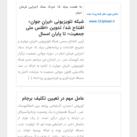
به همت بنیاد ۱۵ خرداد ستاد اجرایی فرمان
امام؛
شبکه تلویزیونی «ایرانِ جوان»
افتتاح شد/ تدوین «اطلس ملی
جمعیت» تا پایان امسال
آیین افتتاح رسمی شبکه تلویزیونی «ایرانِ جوان» و
تشریح اقدامات و برنامه‌های بنیاد ۱۵ خرداد ستاد
اجرایی فرمان امام در حوزه جوانی جمعیت برگزار
شد.کیوسک خبر ـ در ابتدای این مراسم مدیر شبکه
تلویزیونی «ایرانِ جوان» با اشاره به اینکه در سند
بالادستی قانون جوانی جمعیت با جزئیات کامل به
مسئله فرزندآوری و فرزندپروری پرداخته […]
عامل مهم در تعیین تکلیف برجام
کوروش احمدی، کارشناس روابط بین المللکیوسک
خبر ـ آمریکا همچنان با یک وضعیت پارادوکسیکال
در ارتباط با ایران درگیر است. از یک طرف از
یکسال اخیر در شرایطی بوده ایم که اولویت غرب
مسئله اوکراین بوده و اینکه روسیه نتواند در
اوکراین پیروز نهایی باشد. از طرف دیگر مسئله دوره