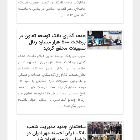
مشارکت مردم» نامگذاری کردند. حضرت آیت‌الله
خامنه‌ای رهبر انقلاب اسلامی در پیامی به‌مناسبت
آغاز سال ۱۴۰۳، […]
هدف گذاری بانک توسعه تعاون در
پرداخت ۵۰۰ هزار میلیارد ریال
تسهیلات محقق گردید
مدیرعامل بانک توسعه تعاون اعلام داشت هدف
گذاری پرداخت ۵۰۰ هزارمیلیارد تسهیلات در
سال‌جاری در بخش های مختلف اقتصادی
تعاون،صنعت،کشاورزی،گردشگری،خدمات و مسکن
و همچنین تسهیلات خرد حمایتی به طور ۱۰۰
درصد محقق گردیده است. کیوسک خبر ـ محمد
شیخ حسینی مدیر عامل بانک توسعه تعاون طی
ارتباط ویدئو کنفرانسی با استانها اظهار داشت:
حضور شکوهمند […]
ساختمان جدید مدیریت شعب
بانک قرض‌الحسنه مهر ایران در
خراسان رضوی افتتاح شد