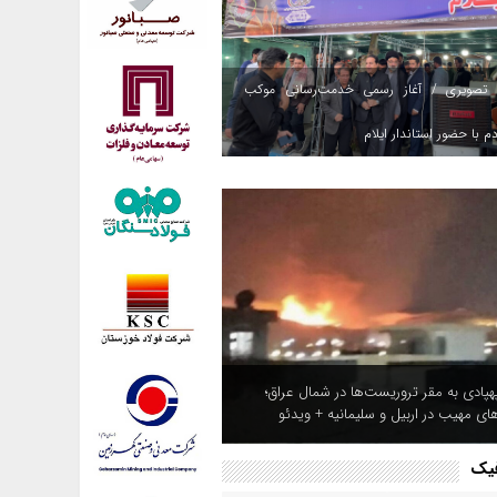
 تصویری / آغاز رسمی خدمت‌رسانی موکب
م با حضور استاندار ایلام
هپادی به مقر تروریست‌ها در شمال عراق؛
های مهیب در اربیل و سلیمانیه + ویدئو
فیک