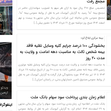
مجمع رفت
تخصیص مبلغ ۳۰۰ ریال سود به ازای هر سهم به تصویب سهامداران حاضر در
مجمع بیمه “ما” رسید. به گزارش کیوسک خبر به نقل از روابط عمومی بیمه “ما”،
مجمع عمومی عادی سالیانه این شرکت برای سال مالی منتهی به بیست و نهم
گزارش
اسفند ۱۴۰۲ صبح روز دوشنبه مورخ ۲۱ خرداد ۱۴۰۳ با حضور بیش […]
پتروخاد
بیمه مرکزی ابلاغ کرد؛
بخشودگی ۱۰۰ درصد جرایم کلیه وسایل نقلیه فاقد
بیمه شخص ثالث به مناسبت دهه امامت و ولایت به
مدت ۲۰ روز
به مناسبت دهه امامت و ولایت صد درصد جریمه برای کلیه وسایل نقلیه موتوری
زمینی فاقد بیمه نامه معتبر شخص ثالث به مدت ۲۰ روز از تاریخ دوشنبه ۲۸ خرداد
۱۴۰۳ تا ۱۶ تیر ماه ۱۴۰۳ مورد بخشودگی قرار گرفت.به گزارش کیوسک خبر به نقل
از روابط عمومی صندوق تامین خسارتهای بدنی، در راستای اجرای […]
ویدئو 
اربعین
اعلام زمان بندی پرداخت سود سهام بانک ملت
اینفوگرا
بانک ملت در اطلاعیه ای، زمان بندی پرداخت سود سهام را برای سال مالی منتهی
به ۲۹ اسفندماه ۱۴۰۲ اعلام کرد. به گزارش کیوسک خبر به نقل از روابط عمومی