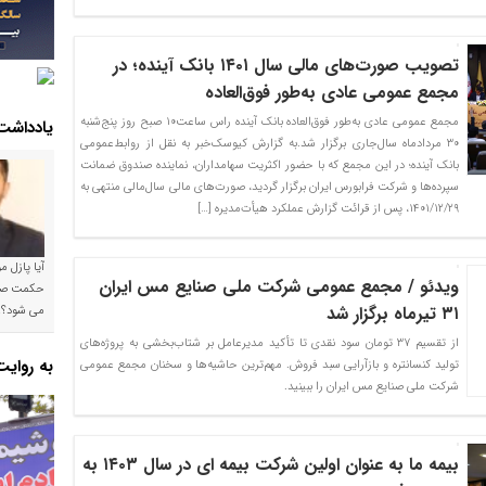
تصویب صورت‌های مالی سال‌ ۱۴۰۱ بانک آینده؛ در
مجمع عمومی عادی به‌طور فوق‌العاده
مجمع عمومی عادی به‌طور فوق‌العاده بانک آینده راس ساعت۱۰ صبح روز پنج‌شنبه
یادداشت
۳۰ مردادماه سال‌جاری برگزار شد.به گزارش کیوسک‌خبر به نقل از روابط‌عمومی
بانک آینده؛ در این مجمع که با حضور اکثریت سهامداران، نماینده صندوق ضمانت
سپرده‌ها و شرکت فرابورس ایران برگزار گردید، صورت‌های مالی سال‌مالی منتهی به
۱۴۰۱/۱۲/۲۹، پس از قرائت گزارش عملکرد هیأت‌مدیره […]
آیا پازل 
ویدئو / مجمع عمومی شرکت ملی صنایع مس ایران
۳۱ تیرماه برگزار شد
می شود؟!
از تقسیم ۳۷ تومان سود نقدی تا تأکید مدیرعامل بر شتاب‌بخشی به پروژه‌های
به روای
تولید کنسانتره و بازآرایی سبد فروش. مهم‌ترین حاشیه‌ها و سخنان مجمع عمومی
شرکت ملی صنایع مس ایران را ببینید.
بیمه ما به عنوان اولین شرکت بیمه ای در سال ۱۴۰۳ به