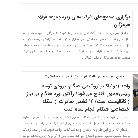
برگزاری مجمع‌های شرکت‌های زیرمجموعه فولاد
هرمزگان
مجامع عمومی سالیانه شرکت‌های زیرمجموعه فولاد هرمزگان با توجه به اتمام
سال مالی ۱۴۰۲ با حضور حداکثری سهامداران برگزار شد. به گزارش کیوسک خبر به
نقل از روابط عمومی شرکت فولاد هرمزگان، مجامع عمومی عادی سالیانه صاحبان
سهام شرکت تامین فلزات هونام فولاد بندرعباس، سنگ و فولاد هرمزگان، توکا
صنعت فولاد هرمزگان و نگین فولاد […]
در مجمع عمومی عادی سالیانه شرکت پتروشیمی هنگام اعلام شد:
واحد آمونیاک پتروشیمی هنگام، بزودی توسط
رئیس‌جمهور افتتاح می‌شود/ رآکتور اوره هنگام بی‌نیاز
از کاتالیست است/ ۱۴ کشتی صادرات از اسکله
اختصاصی هنگام انجام شده است
مدیرعامل شرکت پتروشیمی هنگام، ضمن تشکر و قدردانی از اعضای محترم
هیئت مدیره، مدیران عامل گذشته و مدیران ارشد شرکت در راستای خدمات
ارزنده‌ای که برای این طرح به ارمغان آورده‌اند، گفت: واحد آمونیاک در آینده نزدیک
توسط رئیس‌جمهور محترم افتتاح خواهد شد و پس از آن و به زودی شاهد تولید