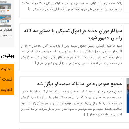
بانک ملت، پس از برگزاری مجمع عمومی عادی سالیانه در تاریخ ۳۰ خردادماه۱۴۰۳
و تصویب سود تقسیمی هر سهم، سود سهام سهامداران حقیقی و حقوقی […]
اینفوگراف
سرآغاز دوران جدید در اموال تملیکی با دستور سه گانه
در منطقه و
رئیس جمهور شهید
سید ابراهیم رئیسی، رئیس جمهور شهید پس از بازدید در آبان ماه سال ۱۴۰۰ از
انبارهای سازمان اموال تملیکی در استان بوشهر و مشاهده وضعیت نابسامان آنجا
وبگردی
دستور سه گانه ای را صادر کرد که منجر به دستاوردهای بزرگی شد. به گزارش
کیوسک خبر به نقل از روابط عمومی سازمان جمع آوری و فروش اموال […]
تجارت 
قیمت 
مجمع عمومی عادی سالیانه سیمیدکو برگزار شد
تجارت آ
مجمع عمومی عادی سالانه شرکت صنعتی و معدنی توسعه فراگیر سناباد با حضور
صد درصدی سهامداران این شرکت به ریاست غلامرضا پدرام برگزار شد. به گزارش
کیوسک خبر به نقل از روابط عمومی سیمیدکو، در این مجمع گزارش عملکرد
فعالیت هیئت مدیره توسط مهندس محمود لندی مدیر عامل شرکت قرائت شد. بر
اساس اطلاعات صورت‌های […]