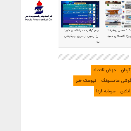
یک / مسیر پیشرفت
اینفوگرافیک / راهنمای خرید
یژه اقتصادی لامرد
ارز اربعین از طریق اپلیکیشن
بله
گردان
جهش اقتصاد
گوشی سامسونگ
کیوسک خبر
نلاین
سرمایه فردا