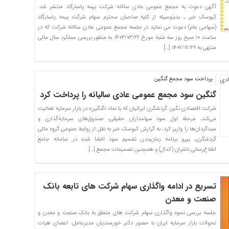
آگهی دعوت به مجمع عمومی عادی سالانه شرکت بیمه پاسارگاد منتشر شد.
کیوسک خبر ـ بدین­وسیله از کلیه صاحبان محترم سهام شرکت بیمه پاسارگاد
(سهامی عام) دعوت می­ نماید در جلسه مجمع عمومی عادی سالانه شرکت که در
ساعت ۱۰ صبح روز سه­ شنبه مورخ ۱۴۰۳/۰۳/۲۲ به منظور بررسی عملکرد سال مالی
منتهی به ۱۴۰۲/۱۲/۲۹ […]
پرداخت سود مجمع گنگین
گنگین سود مجمع عمومی عادی سالیانه را پرداخت کرد
شرکت اقتصادی نگین گردشگری ایرانیان که با نماد «گنگین» در بازار سرمایه فعالیت
می‌کند، مرحله اول سود سهامداران حقیقی، صندوق‌های سرمایه‌گذاری و
سبدگردان‌ها را واریز کرد. به گزارش کیوسک خبر به نقل از روابط عمومی گروه مالی
گردشگری، پیرو برنامه زمان‌بندی تقسیم سود افشا شده در سامانه جامع
اطلاع‌رسانی ناشران (کدال) و همچنین تصمیمات مجمع […]
تسریع در ادامه واگذاری سهام شرکت های تابعه بانک
صنعت و معدن
جلسه بررسی نحوه واگذاری سهام شرکت های متعلق به بانک صنعت و معدن و
تحولات بازار سرمایه ایران با حضور دکتر خورسندیان مدیرعامل، اعضای هیات