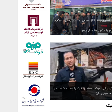
 تصویری / آغاز رسمی خدمت‌رسانی موکب
م با حضور استاندار ایلام
/ برپایی موکب صندوق قرض‌الحسنه شاهد در
 حسینی (ع)
فیک