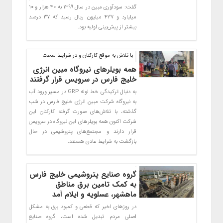
گفت: سودآوری مبین در سال 1399 به 40 هزار و 10
میلیارد و 437 میلیون ریال رسید که 37 درصد
بیشتر ‏از پیش‌بینی اولیه بود.‏
با تلاش به موقع کارکنان و در شرایط سخت
همه بویلرهای نیروگاه مبین انرژی
خلیج فارس در سرویس قرار گرفتند
به دنبال ترکیدگی خط لوله GRP در مسیر ورود آب
به نیروگاه شرکت مبین انرژی خلیج فارس در شب
گذشته، با تلاش‌های صورت گرفته کارکنان این
شرکت اکنون همه بویلرهای این نیروگاه در سرویس
قرار دارند و مجتمع‌های پتروشیمی در حال
بازگشت به شرایط عادی هستند.
گروه صنایع پتروشیمی خلیج فارس
به کمک تامین برق مناطق
ماهشهر، عسلویه و ایلام آمد
در روزهای اخیر که قطعی و کمبود برق به مشکل
اصلی مردم تبدیل شده است، گروه صنایع