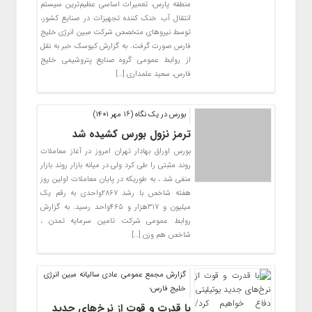
منطقه پارس، تعمیرات اساسی عظیم‌ترین سیستم
انتقال آب خنک کننده تجهیزات در صنایع کشور،
توسط نیروهای متخصص شرکت مبین انرژی خلیج
فارس صورت گرفت. به گزارش کیوسک خبر به نقل
از روابط عمومی گروه صنایع پتروشیمی خلیج
فارس، سعید علمداری […]
بورس در یک نگاه (16 مهر 1401)
ترمز نزول بورس کشیده شد
بورس اوراق بهادار تهران امروز در آغاز معاملات
روند مثبتی را طی کرد ولی در میانه بازار روند بازار
منفی شد ، به طوریکه در پایان معاملات اولین روز
هفته شاخص با رشد ۲۸۶۷واحدی به رقم یک
میلیون و ۳۱۷هزار و ۴۶۵واحد رسید. به گزارش
روابط عمومی شرکت تامین سرمایه تمدن ،
شاخص هم وزن […]
گزارش مجمع عمومی عادی سالیانه مبین انرژی
خلیج فارس؛
با قدرت و قوت از نرخ‌های جدید