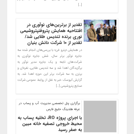
[…]
تقدیر از برترین‌های نوآوری در
افتتاحیه همایش پتروفنپتروشیمی
نوری برنده تندیس طلایی شد/
تقدیر از ۱۰ شرکت دانش بنیان
در همایش «پترو فن» با بررسی‌های انجام شده سه
جایزه نوآور برتر سال، شش جایزه نوآوری به
شرکت‌های تابعه و یک جایزه مدیر نوآور به
برگزیدگان اهدا شد و سه تندیس طلایی، نقره‌ای و
برنزی به سه شرکت برتر این حوزه اهدا شد. به
گزارش کیوسک خبر به نقل از روابط عمومی شرکت
صنایع پتروشیمی […]
برگزاری پنل تخصصی مدیریت آب و پساب در
غرفه هلدینگ خلیج فارس
با اجرای پروژه RO، تخلیه پساب به
محیط خروجی تصفیه خانه مبین
به صفر رسید