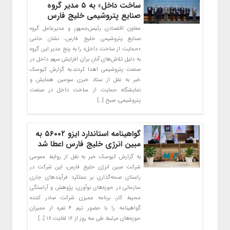
ساخت داخل» به ۵ مدیر گروه
صنایع پتروشیمی خلیج فارس
معاون اقتصادی رئیس‌جمهور و مدیرعامل گروه
صنایع پتروشیمی خلیج فارس، نشان حامی
«حمایت از ساخت داخل» را به پنج ‏مدیر این گروه
به دلیل تلاش‌های آنان برای افزایش سهم داخل در
صنعت پتروشیمی اهدا کردند.‏به گزارش کیوسک
خبر به نقل از ستاد خبری سومین همایش و
نمایشگاه حمایت از ساخت داخل در صنعت
پتروشیمی، صبح […]
گواهینامه استاندارد ایزو ۵۶۰۰۲ به
مبین انرژی خلیج فارس اعطا شد
به گزارش کیوسک خبر به نقل از روابط عمومی
شرکت مبین انرژی خلیج فارس، این شرکت در
راستای صحه‌گذاری بر عملکرد فرآیندهای جاری
سازمانی در حوزه‌های نوآوری، پژوهش و آراستگی
محیط کار، برنامه ممیزی شرکت صادر کننده
گواهینامه را با حضور تیم ۴ نفره از ممیزان
حوزه‌های مرتبط طی سه روز از ۱۶ لغایت ۱۸ […]