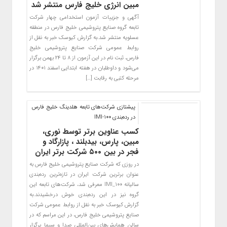
مبین انرژی خلیج فارس منتشر شد
آگهی و جزییات آزمون استخدامی چهار شرکت
تابعه گروه صنایع پتروشیمی خلیج فارس در منطقه
عسلویه منتشر شد.به گزارش کیوسک خبر به نقل از
روابط عمومی شرکت صنایع پتروشیمی خلیج
فارس، ثبت نام در این آزمون از ۸ تا ۲۴ بهمن برگزار
می‌شود و داوطلبان در هفته ابتدایی اسفند ۱۴۰۱ در
مرحله کتبی به رقابت […]
پیشتازی شرکت‌های تابعه هلدینگ خلیج فارس
در رده‌بندی IMI-100
کسب عناوین برتر توسط نوری،
مبین، پارس، بیدبلند ، پازارگاد و
فجر در بین ۵۰۰ شرکت برتر ایران
در روزی که شرکت صنایع پتروشیمی خلیج فارس به
عنوان برترین شرکت ایران در تازه‌ترین رده‌بندی
سالیانه IMI_100 معرفی شد، شرکت‌های تابعه این
گروه نیز در این رده‌بندی خوش درخشیدند.به
گزارش کیوسک خبر به نقل از روابط عمومی شرکت
صنایع پتروشیمی خلیج فارس، در این مراسم که در
سالن همایش‌های بین‌المللی صدا و سیما برگزار