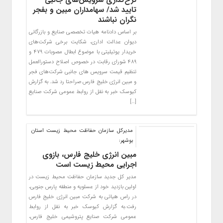
نرخ‌گذاری سرویس‌های جانبی
تایید شد/ سهامداران مبین و بفجر
نگران نباشند
بر اساس دادنامه هیات تخصصی صنایع و بازرگانی
دیوان عدالت اداری، شکایت برخی شرکت‌های
خریدار یوتیلیتی با موضوع ابطال مصوبات ۴۷۹ و
۴۸۹ شورای رقابت در خصوص اصلاح دستورالعمل
تنظیم قیمت سرویس های جانبی شرکت‌های فجر
و مبین انرژی خلیج فارس صراحتا رد شد. به گزارش
کیوسک خبر به نقل از روابط عمومی شرکت صنایع
[…]
مدیرکل سازمان حفاظت محیط زیست استان
بوشهر:
مبین انرژی خلیج فارس، بازوی
اجرایی محیط زیست است
مدیر کل جدید سازمان حفاظت محیط زیست در
اولین بازدید خود از عسلویه و منطقه پارس جنوبی،
در راس هیاتی به شرکت مبین انرژی خلیج فارس
رفت.به گزارش کیوسک خبر به نقل از روابط
عمومی شرکت صنایع پتروشیمی خلیج فارس،