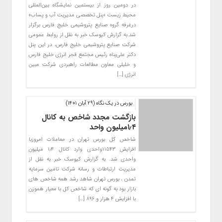
در دومین روز از بیستمین نمایشگاه بین‌المللی
محیط زیست «پنل تخصصی مدیریت آب و پساب»
درغرفه گروه صنایع پتروشیمی خلیج فارس برگزار
شد.به گزارش کیوسک خبر به نقل از روابط عمومی
شرکت صنایع پتروشیمی خلیج فارس، در این پنل
دکتر علی‌پناه رئیس مجتمع فجر انرژی خلیج فارس
و خلیلی معاون مطالعات راهبردی شرکت مبین
انرژی […]
بورس در یک نگاه (29 آبان 1401)
بازگشت مجدد شاخص به کانال
۱٫۴میلیون واحد
شاخص کل بورس تهران در معاملات امروزبا
افزایش ۱۱۵۴۳واحدی وارد کانال ۱٫۴ میلیون
واحدی شد. به گزارش کیوسک خبر به نقل از
مدیریت ارتباطات و رسانه شرکت تامین سرمایه
تمدن ، بورس تهران شاهد رشد همه شاخص های
بازار بود به گونه ای که شاخص کل با معیار هموزن
با افزایش ۴ هزار و ۸۹۶ […]