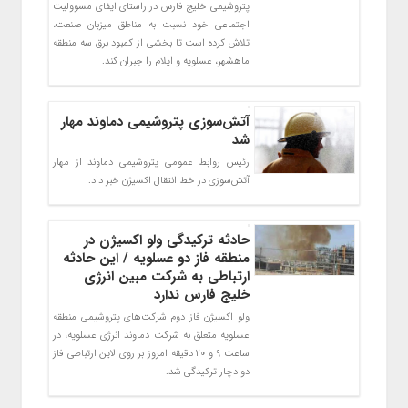
پتروشیمی خلیج فارس در راستای ‏ایفای مسوولیت
اجتماعی خود نسبت به مناطق میزبان صنعت،
تلاش کرده است تا بخشی از کمبود برق سه منطقه
ماهشهر، ‏عسلویه و ایلام را جبران کند.‏
آتش‌سوزی پتروشیمی دماوند مهار
شد
رئیس روابط عمومی پتروشیمی دماوند از مهار
آتش‌سوزی در خط انتقال اکسیژن خبر داد.
حادثه ترکیدگی ولو اکسیژن در
منطقه فاز دو عسلویه / این حادثه
ارتباطی به شرکت مبین انرژی
خلیج فارس ندارد
ولو اکسیژن فاز دوم شرکت‌های پتروشیمی منطقه
عسلویه متعلق به شرکت دماوند انرژی عسلویه، در
ساعت ۹ و ۲۰ دقیقه امروز بر روی لاین ارتباطی فاز
دو دچار ترکیدگی شد.