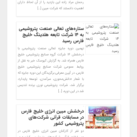
رحمان مراد زاده این بازدید را از آن لحاظ دارای
اهمیت دانستند که شرکت مبین […]
ستاره‌های تعالی صنعت پتروشیمی
به ۱۴ شرکت تابعه هلدینگ خلیج
فارس رسید
نهمین دوره جایزه تعالی صنعت پتروشیمی با
درخشش ۱۴ شرکت گروه صنایع پتروشیمی خلیج
فارس همراه شد. به گزارش کیوسک خبر به نقل از
روابط عمومی شرکت صنایع پتروشیمی خلیج
فارس، در آیین معرفی برگزیدگان این دوره جایزه که
با شعار «دانش‌محوری، سرآمدی، توسعه پایدار»،
برگزار شد، شرکت پتروشیمی نوری برنده تندیس
شد.در این دوره، […]
درخشش مبین انرژی خلیج فارس
در مسابقات قرآنی شرکت‌های
پتروشیمی کشور
دو نفر از کارکنان مبین انرژی خلیج فارس در