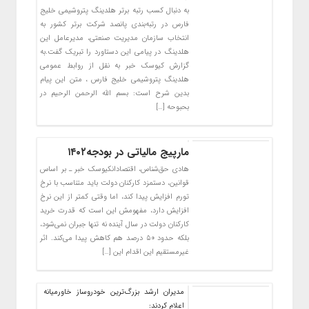
به دنبال کسب رتبه برتر هلدینگ پتروشیمی خلیج
فارس در رتبه‌بندی پانصد شرکت برتر کشور به
انتخاب سازمان مدیریت صنعتی، مدیرعامل این
هلدینگ در پیامی این دستاورد را تبریک گفت.به
گزارش کیوسک خبر به نقل از روابط عمومی
هلدینگ پتروشیمی خلیج فارس ، متن این پیام
بدین شرح است: بسم الله الرحمن الرحیم در
بحبوحه […]
مارپیج مالیاتی در بودجه۱۴۰۲
هادی حق‌شناس، اقتصادانکیوسک خبر ـ بر اساس
قوانین، دستمزد کارکنان دولت باید متناسب با نرخ
تورم افزایش پیدا کند، اما وقتی کمتر از این نرخ
افزایش دارد، مفهومش این است که قدرت خرید
کارکنان دولت در سال آینده نه تنها جبران نمی‌شود،
بلکه حدود ۵۰ درصد هم کاهش پیدا می‌کند. اثر
غیرمستقیم این اقدام این […]
مدیران ارشد بزرگ‌ترین خودروساز خاورمیانه
اعلام کردند: