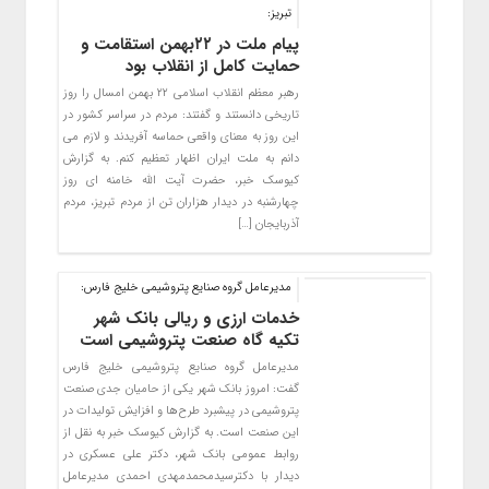
تبریز:
پیام ملت در ۲۲بهمن استقامت و
حمایت کامل از انقلاب بود
رهبر معظم انقلاب اسلامی ۲۲ بهمن امسال را روز
تاریخی دانستند و گفتند: مردم در سراسر کشور در
این روز به معنای واقعی حماسه آفریدند و لازم می
دانم به ملت ایران اظهار تعظیم کنم. به گزارش
کیوسک خبر، حضرت آیت الله خامنه ای روز
چهارشنبه در دیدار هزاران تن از مردم تبریز، مردم
آذربایجان […]
مدیرعامل گروه صنایع پتروشیمی خلیج فارس:
خدمات ارزی و ریالی بانک شهر
تکیه گاه صنعت پتروشیمی است
مدیرعامل گروه صنایع پتروشیمی خلیج فارس
گفت: امروز بانک شهر یکی از حامیان جدی صنعت
پتروشیمی در پیشبرد طرح‌ها و افزایش تولیدات در
این صنعت است. به گزارش کیوسک خبر به نقل از
روابط عمومی بانک شهر، دکتر علی عسکری در
دیدار با دکترسیدمحمدمهدی احمدی مدیرعامل