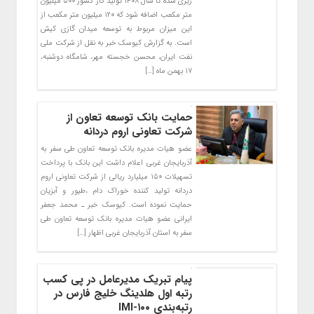
ریزی شده تا سال ۱۴۰۸ تولید گاز کشور ۵۰۰ میلیون
متر مکعب اضافه شود که ۱۲۰ میلیون متر مکعب از
این میزان مربوط به توسعه میدان گازی کیش
است. به گزارش کیوسک خبر به نقل از شرکت ملی
نفت ایران، محسن خجسته مهر، شامگاه دوشنبه،
۱۷ بهمن ماه […]
حمایت بانک توسعه تعاون از
شرکت تعاونی اروم دردانه
عضو هیات مدیره بانک توسعه تعاون طی سفر به
آذربایجان غربی اعلام داشت این بانک با پرداخت
تسهیلات ۱۵۰ میلیارد ریالی از شرکت تعاونی اروم
دردانه تولید کننده خوراک دام ،طیور و آبزیان
حمایت نموده است. کیوسک خبر ـ محمد جعفر
ایرانی عضو هیات مدیره بانک توسعه تعاون طی
سفر به استان آذربایجان غربی اظهار […]
پیام تبریک مدیرعامل در پی کسب
رتبه اول هلدینگ خلیج فارس در
رتبه‌بندی IMI-۱۰۰