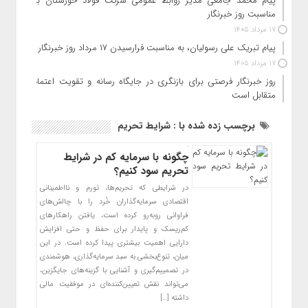
پیام محمد جامعی مدیر روابط عمومی شرکت فولاد خوزستان به
مناسبت روز خبرنگار
17 مرداد 1405
پیام تبریک علی رسولیان، به مناسبت فرارسیدن ۱۷ مرداد روز خبرنگار
17 مرداد 1405
روز خبرنگار فرصتی برای بازنگری در جایگاه رسانه و تقویت اعتماد
متقابل است
برچسب زده شده با : شرایط تحریم
چگونه با سرمایه کم در شرایط
تحریم سود کنیم؟
در شرایطی که تحریم‌ها، تورم و نااطمینانی
اقتصادی سرمایه‌گذاران خُرد را با چالش‌های
فراوانی روبه‌رو کرده است، یافتن راهکارهای
کم‌ریسک و پایدار برای حفظ و حتی افزایش
دارایی اهمیت بیشتری پیدا کرده است. در این
میان، تنوع‌بخشی به سبد سرمایه‌گذاری، هوشمندی
در تصمییم‌گیری و آشنایی با گزینه‌های جایگزین،
می‌تواند نقش تعیین‌کننده‌ای در موفقیت مالی
داشته […]