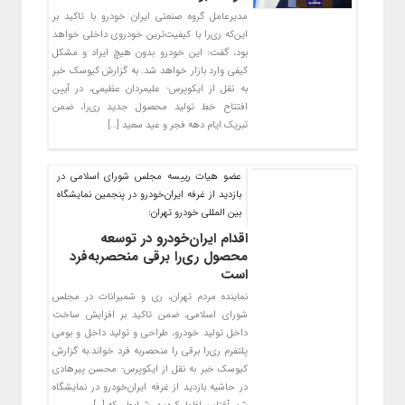
مدیرعامل گروه صنعتی ایران خودرو با تاکید بر
این‌که ری‌را با کیفیت‌ترین خودروی داخلی خواهد
بود، گفت: این خودرو بدون هیچ ایراد و مشکل
کیفی وارد بازار خواهد شد. به گزارش کیوسک خبر
به نقل از ایکوپرس- علیمردان عظیمی، در آیین
افتتاح خط تولید محصول جدید ری‌را، ضمن
تبریک ایام دهه فجر و عید سعید […]
عضو هیات رییسه مجلس شورای اسلامی در
بازدید از غرفه ایران‌خودرو در پنجمین نمایشگاه
بین المللی خودرو تهران:
اقدام ایران‌خودرو در توسعه
محصول ری‌را برقی منحصربه‌فرد
است
نماینده مردم تهران، ری و شمیرانات در مجلس
شورای اسلامی، ضمن تاکید بر افزایش ساخت
داخل تولید خودرو، طراحی و تولید داخل و بومی
پلتفرم ری‌را برقی را منحصربه فرد خواند.به گزارش
کیوسک خبر به نقل از ایکوپرس- محسن پیرهادی
در حاشیه بازدید از غرفه ایران‌خودرو در نمایشگاه