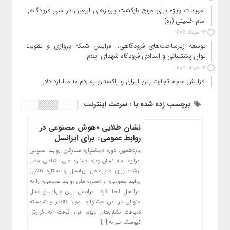
تمهیدات ویژه برای موج بازگشت پروازهای اربعین در شهر فرودگاهی
امام خمینی (ره)
13 مرداد 1405
توسعه زیرساخت‌های فرودگاهی، افزایش شبکه پروازی و تقویت
توان پشتیبانی و امدادی فرودگاه شهدای ایلام
13 مرداد 1405
افزایش حجم تجارت بین ایران و پاکستان به رقم ۱۰ میلیارد دلار
برچسب زده شده با : سرعت اینترنت
نشان طلایی «هوش مصنوعی در
روابط عمومی» برای ایرانسل
یازدهمین دوره «جشنواره ستارگان روابط‌ عمومی
ایران»، سه نشان ویژه «ستاره ملی ارتباطی مدیر
ارشد» برای مدیرعامل ایرانسل و «ستاره طلایی
روابط ‌عمومی» و «ستاره ملی روابط ‌عمومی» را به
ایرانسل اعطا کرد. ایرانسل برای چهارمین سال
متوالی در این جشنواره، مورد تقدیر و شایسته
دریافت نشان‌های ویژه، قرار گرفت. به گزارش
کیوسک خبر به […]