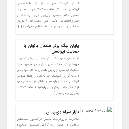
گزارش کیوسک خبر به نقل از روابط‌عمومی
ایرانسل، عصر ۱۹ اسفندماه ۱۴۰۲، در مراسمی با
حضور دکتر عیسی زارع‌پور وزیر ارتباطات و
فناوری‌اطلاعات، دکتر امیر محمدزاده لاجوردی
جانشین وزیر و رئیس سازمان تنظیم مقررات و […]
پایان لیگ برتر هندبال بانوان با
حمایت ایرانسل
نوزدهمین دوره لیگ برتر هندبال بانوان کشور با
قهرمانی تیم سنگ آهن بافق و در سومین سال
حمایت ایرانسل از ورزش هندبال، به کار خود پایان
داد. به گزارش کیوسک خبر به نقل از روابط عمومی
ایرانسل، هفته چهاردهم و پایانی نوزدهمین دوره
لیگ برتر هندبال بانوان، چهارشنبه ۲ اسفند ۱۴۰۲، با
برگزاری چهار دیدار […]
بازار سیاه وی‌پی‌ان
غلامرضا نوری‌قزلجه، رئیس فراکسیون مستقلین
مجلس، در جریان ارائه گزارش کمیسیون صنایع و