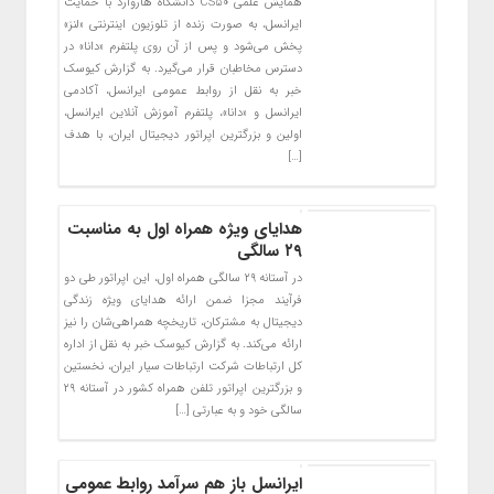
همایش علمی CS50 دانشگاه هاروارد با حمایت
ایرانسل، به صورت زنده از تلوزیون اینترنتی «لنز»
پخش می‌شود و پس از آن روی پلتفرم «دانا» در
دسترس مخاطبان قرار می‌گیرد. به گزارش کیوسک
خبر به نقل از روابط عمومی ایرانسل، آکادمی
ایرانسل و «دانا»، پلتفرم آموزش آنلاین ایرانسل،
اولین و بزرگترین اپراتور دیجیتال ایران، با هدف
[…]
هدایای ویژه همراه اول به مناسبت
۲۹ سالگی
در آستانه ۲۹ سالگی همراه اول، این اپراتور طی دو
فرآیند مجزا ضمن ارائه هدایای ویژه زندگی
دیجیتال به مشترکان، تاریخچه همراهی‌شان را نیز
ارائه می‌کند. به گزارش کیوسک خبر به نقل از اداره
کل ارتباطات شرکت ارتباطات سیار ایران، نخستین
و بزرگترین اپراتور تلفن همراه کشور در آستانه ۲۹
سالگی خود و به عبارتی […]
ایرانسل باز هم سرآمد روابط عمومی