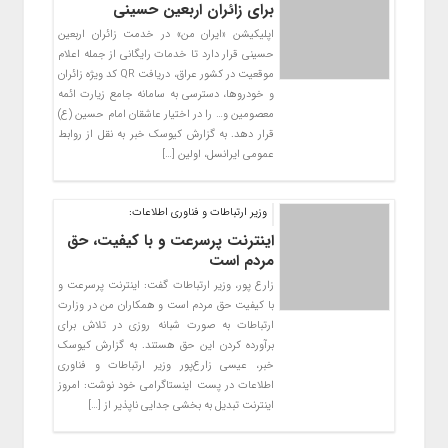
برای زائران اربعین حسینی
اپلیکیشن «ایران من» در خدمت زائران اربعین
حسینی قرار دارد تا خدمات رایگانی از جمله اعلام
موقعیت در کشور عراق، دریافت QR کد ویژه زائران
و خودروها، دسترسی به سامانه جامع زیارت ائمه
معصومین و… را در اختیار عاشقان امام حسین (ع)
قرار ‌دهد. به گزارش کیوسک خبر به نقل از روابط
عمومی ایرانسل، اولین […]
وزیر ارتباطات و فناوری اطلاعات:
اینترنت پرسرعت و با کیفیت، حق
مردم است
زارع پور، وزیر ارتباطات گفت: اینترنت پرسرعت و
با کیفیت حق مردم است و همکاران من در وزارت
ارتباطات به صورت شبانه روزی در تلاش برای
برآورده کردن این حق هستند. به گزارش کیوسک
خبر، عیسی زارع‌پور وزیر ارتباطات و فناوری
اطلاعات در پست اینستاگرامی خود نوشت: امروز
اینترنت تبدیل به بخشی جدایی ناپذیر از […]