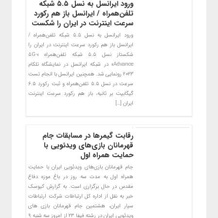
ورود ایرانسل به نسل ۵.۵ شبکه
تلفن‌همراه / ایرانسل باز هم رکورد
سرعت اینترنت در ایران را شکست
ورود ایرانسل به نسل ۵.۵ شبکه تلفن‌همراه /
ایرانسل باز هم رکورد سرعت اینترنت در ایران را
شکستاز نسل ۵.۵ شبکه تلفن‌همراه «۵G-
Advance» در شبکه ایرانسل در نمایشگاه تلکام
۲۰۲۳ رونمایی شد. همچنین ایرانسل با انجام تست
سرعت در نسل ۵.۵ تلفن‌همراه و ثبت رکورد ۶.۵
گیگابیت بر ثانیه، باز هم رکورد سرعت اینترنت
ایران […]
رقابت گیمرها در مسابقات جام
قهرمانان بازی‌های ویدئویی با
حمایت همراه اول
جام قهرمانان بازی‌های ویدئویی ایران با حمایت
همراه اول به مدت سه روز در باغ موزه دفاع
مقدس در حال برگزاری است. به گزارش کیوسک
خبر به نقل از اداره کل ارتباطات شرکت ارتباطات
سیار ایران، هشتمین جام قهرمانان بازی های
ویدئویی ایران در رشته فیفا ۲۳ از امروز سه شنبه ۹