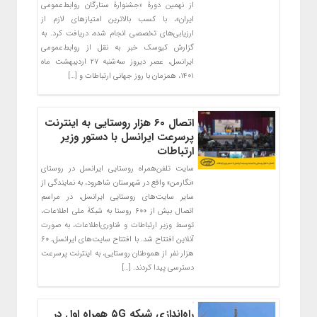
از نهمین دورۀ «جشنوارۀ ستارگان روابط‌عمومی
ایران»، با کسب بالاترین امتیازهای لازم از
ارزیابی‌های تخصصی انجام شده، دریافت کرد. به
گزارش کیوسک خبر به نقل از روابط‌عمومی
ایرانسل، عصر دیروز سه‌شنبه ۲۷ اردیبهشت ماه
۱۴۰۱، همزمان با روز جهانی ارتباطات و […]
اتصال ۶۰ هزار روستایی به اینترنت
پرسرعت ایرانسل با دستور وزیر
ارتباطات
سایت تلفن‌همراه روستایی ایرانسل در روستای
«نگارمن» واقع در شهرستان شاهرود، به نمایندگی از
سایر سایت‌های روستایی ایرانسل، در مراسم
اتصال بیش از ۶۰۰ روستا به شبکۀ ملی اطلاعات،
توسط وزیر ارتباطات و فناوری‌اطلاعات، به صورت
آنلاین افتتاح شد. با افتتاح سایت‌های ایرانسل، ۶۰
هزار نفر از هموطنان روستایی، به اینترنت پرسرعت
دسترسی پیدا کردند. […]
راه‌اندازی شبکه ۵G همراه اول در