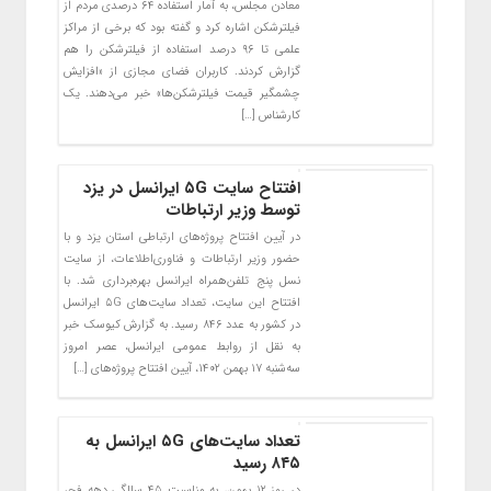
معادن مجلس، به آمار استفاده ۶۴ درصدی مردم از
فیلترشکن اشاره کرد و گفته بود که برخی از مراکز
علمی تا ۹۶ درصد استفاده از فیلترشکن را هم
گزارش کردند. کاربران فضای مجازی از «افزایش
چشمگیر قیمت فیلترشکن‌ها» خبر می‌دهند. یک
کارشناس […]
افتتاح سایت ۵G ایرانسل در یزد
توسط وزیر ارتباطات
در آیین افتتاح پروژه‌‌های ارتباطی استان یزد و با
حضور وزیر ارتباطات و فناوری‌اطلاعات، از سایت
نسل پنج تلفن‌همراه ایرانسل بهره‌برداری شد. با
افتتاح این سایت، تعداد سایت‌های ۵G ایرانسل
در کشور به عدد ۸۴۶ رسید. به گزارش کیوسک خبر
به نقل از روابط عمومی ایرانسل، عصر امروز
سه‌شنبه ۱۷ بهمن ۱۴۰۲، آیین افتتاح پروژه‌‌های […]
تعداد سایت‌های ۵G ایرانسل به
۸۴۵ رسید
در روز ۱۲ بهمن، به مناسبت ۴۵ سالگی دهه فجر