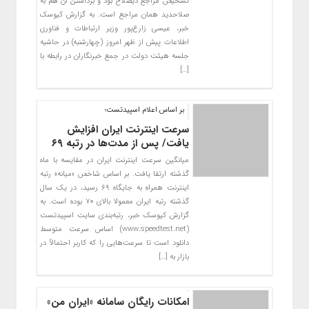
تشخیص مراجع ذیصلاح بود و برداشتن آن هم به
صلاحدید همان مراجع است. به گزارش کیوسک
خبر، عیسی زارع‌پور وزیر ارتباطات و فناوری
اطلاعات پیش از ظهر امروز (چهارشنبه) در حاشیه
جلسه هیئت دولت در جمع خبرنگاران در رابطه با
[…]
بر اساس اعلام اسپیدتست؛
سرعت اینترنت ایران افزایش
یافت/ پس از مدت‌ها در رتبه ۶۹
میانگین سرعت اینترنت ایران در مقایسه با ماه
گذشته ارتقا یافت. بر اساس شاخص «میانه» رتبه
اینترنت همراه به جایگاه ۶۹ رسید، در یک سال
گذشته رتبه ایران معمولا بالای ۷۰ بوده است. به
گزارش کیوسک خبر، رتبه‌بندی سایت اسپیدتست
(www.speedtest.net) اساس سرعت متوسط
دانلود است تا سرعت‌هایی را که کاربر احتمالاً در
بازار به […]
امکانات رایگان سامانه «ایران من»