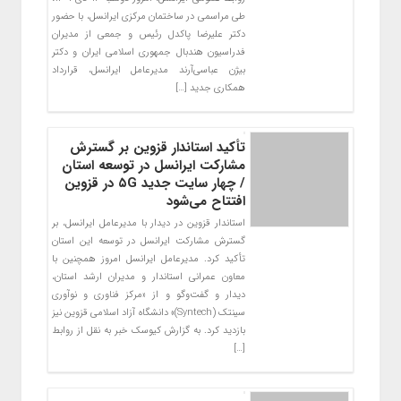
طی مراسمی در ساختمان مرکزی ایرانسل، با حضور
دکتر علیرضا پاکدل رئیس و جمعی از مدیران
فدراسیون هندبال جمهوری اسلامی ایران و دکتر
بیژن عباسی‌آرند مدیرعامل ایرانسل، قرارداد
همکاری جدید […]
تأکید استاندار قزوین بر گسترش
مشارکت ایرانسل در توسعه استان
/ چهار سایت جدید ۵G در قزوین
افتتاح می‌شود
استاندار قزوین در دیدار با مدیرعامل ایرانسل، بر
گسترش مشارکت ایرانسل در توسعه این استان
تأکید کرد. مدیرعامل ایرانسل امروز همچنین با
معاون عمرانی استاندار و مدیران ارشد استان،
دیدار و گفت‌وگو و از «مرکز فناوری و نوآوری
سینتک (Syntech)» دانشگاه آزاد اسلامی قزوین نیز
بازدید کرد. به گزارش کیوسک خبر به نقل از روابط
[…]