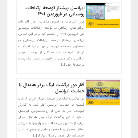
ایرانسل پیشتاز توسعۀ ارتباطات
روستایی در فروردین ۱۴۰۱
وزیر ارتباطات و فناوری‌اطلاعات، آمار اقدامات
اپراتورهای ارتباطی در توسعۀ ارتباطات روستایی
طی فروردین ۱۴۰۱ را منتشر کرد و بر این اساس،
ایرانسل، پیشتاز توسعۀ ارتباطات روستایی در
نخستین ماه نخستین سال قرن جدید است. به
گزارش کیوسک خبر به نقل از روابط عمومی
ایرانسل، دکتر عیسی زارع‌پور، با انتشار یک پست
در صفحۀ خود […]
آغاز دور برگشت لیگ برتر هندبال با
حمایت ایرانسل
دور برگشت لیگ برتر هندبال مردان ایران، از شب
گذشته با حمایت ایرانسل آغاز شد. به گزارش
کیوسک خبر به نقل از روابط‌عمومی ایرانسل،
مسابقات دور برگشت لیگ برتر هندبال مردان
ایران، از ۲۰ فروردین ۱۴۰۰ طی چهار روز، به میزبانی
استان اصفهان و با حضور وسلین وویوویچ سرمربی
جدید تیم ملی هندبال مردان، برگزار […]