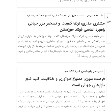
صنعت دشت زیدون رفت و از باغ منحصر […]
دکتر طاهری طی نشست خبری در نمایشگاه ایران اکسپو ۲۰۲۴ تشریح کرد:
مشتری مداری، ارتقا کیفیت و تسخیر بازار جهانی
راهبرد اساسی فولاد خوزستان
عضو هیئت مدیره شرکت فولاد خوزستان گفت: فولاد خوزستان به عنوان یکی از
صادرکنندگان اصلی شمش در کشور، با رویکرد مشتری‌مداری و تعهد به کیفیت و
زمان‌بندی قراردادها، در بازار صادراتی به خوبی فعالیت می‌کند‌.به گزارش کیوسک
خبر، دکتر رضا طاهری تصریح کرد : فولاد خوزستان با تاکید بر مشتری‌مداری و تعهد
به زمان‌بندی قراردادها، […]
مدیرعامل پتروشیمی شیراز تاکید کرد:
فرصت سوزی ممنوع!/نوآوری و خلاقیت، کلید فتح
بازارهای جهانی است
مدیرعامل پتروشیمی شیراز با اشاره به چشم‌انداز روشن صنعت پتروشیمی ایران،
نوآوری و خلاقیت را کلید فتح بازارهای جهانی دانست. به گزارش کیوسک خبر به
نقل از روابط عمومی شرکت پتروشیمی شیراز، مهندس احمدرضا حیدرنیا در یک
کنفرانس خبری ضمن تشریح دستاوردها و برنامه‌های آتی این شرکت، بر لزوم