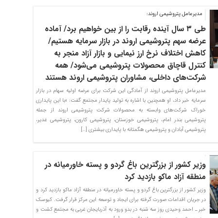
مدیرعامل پتروشیمی اروند:
طی ۳ سال آینده رقابت را از بین خواهیم برد/ آماده
عرضه سهم پتروشیمی اروند در بازار سرمایه هستیم/
کاهش اختلاف نرخ ارز نیمایی و بازار آزاد منجر به
کنترل قاچاق محصولات پتروشیمی می‌شود/ همه
شرکت‌های داخلی، مشاوران پتروشیمی اروند هستند
مدیرعامل پتروشیمی اروند از آمادگی این شرکت برای عرضه اولیه سهام در بازار
سرمایه خبر داد، او همچنین با اشاره به تولید پایدار مجتمع گفت: «با این پایداری
خوراک شرکت‌های وابسته به محصولات شرکت پتروشیمی اروند از جمله
پتروشیمی بندر امام، پتروشیمی خوزستان، پتروشیمی کارون، پتروشیمی غدیر،
پتروشیمی آبادان و پتروشیمی هگمتانه با پایداری بیشتری […]
وزیر کشور از بزرگترین باغ گردو و پسته خاورمیانه در
منطقه آزاد ماکو بازدید کرد
وزیر کشور از بزرگترین باغ گردو و پسته خاورمیانه در منطقه آزاد ماکو بازدید کرد و
در جریان اقدامات صورت گرفته برای ایجاد و توسعه این مرکز قرار گرفت. کیوسک
خبر ـ احمد وحیدی روز سه شنبه در بدو ورود به آذربایجان غربی به مجتمع کشت و