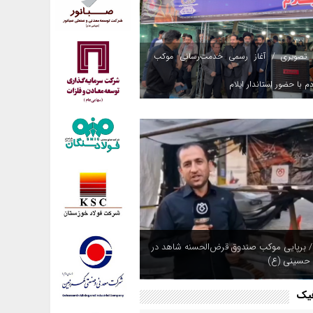
 تصویری / آغاز رسمی خدمت‌رسانی موکب
م با حضور استاندار ایلام
/ برپایی موکب صندوق قرض‌الحسنه شاهد در
 حسینی (ع)
فیک