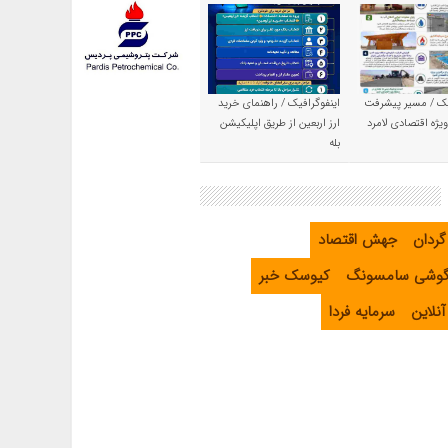
یک / مسیر پیشرفت
اینفوگرافیک / راهنمای خرید
یژه اقتصادی لامرد
ارز اربعین از طریق اپلیکیشن
بله
گردان
جهش اقتصاد
گوشی سامسونگ
کیوسک خبر
نلاین
سرمایه فردا