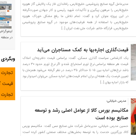
مدیرعامل گروه صنایع پتروشیمی خلیج‌فارس، راه‌اندازی فاز یک پالایش گاز هویزه
خلیج‌فارس را مرهون پیگیری و تأکیدات شهید رئیسی و کار جهادی صورت‌گرفته
در این پروژه عنوان کرد و گفت: تمام تلاش ما رفع مشکل خوراک هویزه
خلیج‌فارس با استفاده از همه ظرفیت‌های موجود در گروه صنایع پتروشیمی
خلیج‌فارس، قرارگاه خاتم، شرکت ملی نفت ایران […]
اینفوگراف
در منطقه و
قیمت‌گذاری اجاره‌بها به کمک مستاجران می‌آید
وبگردی
یک کارشناس سیاست گذاری مسکن، گفت: براساس قیمت دفترچه‌ای املاک
قیمت هر منطقه براساس نرخ تورم استخراج شده و اگر نرخ تورم حدود ۳۰ درصد
باشد نرخ‌های اجاره بین ۱۵ تا حداکثر ۳۵ درصد در نظر گرفته می‌شود.همزمان با
تجارت 
تعیین فرصت یک هفته‌ای برای اعلام قیمت‌های اجاره مسکن می‌توان امیدوار بود
که بازار اجاره بهای […]
قیمت 
تجارت آ
مدرس خیابانی:
مکانیسم بورس کالا از عوامل اصلی رشد و توسعه
صنایع بوده است
حسین مدرس خیابانی، مدیرعامل شرکت ملی صنایع مس گفت: مکانیسم بورس
کالا، بزرگترین خدمت را به توسعه‌ بخش‌های مختلف صنعتی کشور کرده است؛