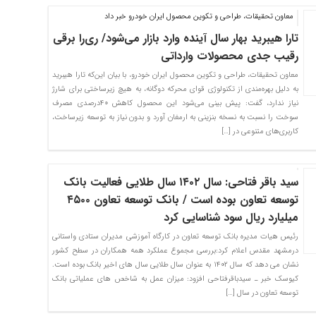
معاون تحقیقات، طراحی و تکوین محصول ایران خودرو خبر داد
تارا هیبرید بهار سال آینده وارد بازار می‌شود/ ری‌را برقی
رقیب جدی محصولات وارداتی
معاون تحقیقات، طراحی و تکوین محصول ایران خودرو، با بیان این‌که تارا هیبرید
به دلیل بهره‌مندی از تکنولوژی قوای محرکه دوگانه، به هیچ زیرساختی برای شارژ
نیاز ندارد، گفت: پیش بینی می‌شود این محصول کاهش ۴۰درصدی مصرف
سوخت را نسبت به نسخه بنزینی به ارمغان آورد و بدون نیاز به توسعه زیرساخت،
کاربری‌های متنوعی در […]
سید باقر فتاحی: سال ۱۴۰۲ سال طلایی فعالیت بانک
توسعه تعاون بوده است / بانک توسعه تعاون ۴۵۰۰
میلیارد ریال سود شناسایی کرد
رئیس هیات مدیره بانک توسعه تعاون در کارگاه آموزشی مدیران ستادی واستانی
درمشهد مقدس اعلام کرد:بررسی مجموع عملکرد همه همکاران در سطح کشور
نشان می دهد که سال ۱۴۰۲ به عنوان سال طلایی سال های اخیر بانک بوده است.
کیوسک خبر ـ سیدباقرفتاحی افزود: میزان عمل به شاخص های عملیاتی بانک
توسعه تعاون در سال […]