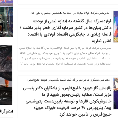
مدیرعامل شرکت فولاد مبارکه در اختتامیه هشتمین جشنواره ملی افتا:
فولادمبارکه سال گذشته به اندازه نیمی از بودجه
گزارش
دانش‌بنیان‌ها در کشور سرمایه‌گذاری خطر پذیر داشت /
پتروخاد
فاصله زیادی تا جایگزینی اقتصاد فولادی با اقتصاد
نفتی نداریم
مدیرعامل شرکت فولاد مبارکه با بیان اینکه فولادمبارکه سال گذشته به اندازه نیمی
از بودجه شرکت‌های دانش بنیان کشور، به تنهایی سرمایه‌گذاری خطرپذیر داشته
است، گفت: ما با این اقدام در حوزه دانش بنیان‌ها در عمل نشان دادیم که پای کار
ایستاده‌ایم و در میدان هستیم، ما می‌دانیم که برای رسیدن این نهال نورس باید […]
دکتر علی عسکری در مراسم بزرگداشت شهید رئیسی در هویزه خلیج‌فارس:
پالایش گاز هویزه خلیج‌فارس، از یادگاران دکتر رئیسی
ویدئو 
عزیز است/ مطالبه رئیس‌جمهور شهید از ما
اربعین
خاموش‌کردن فلرها و توسعه پایین‌دست پتروشیمی
بود/ پتروپارس ۴۰ درصد ظرفیت خوراک هویزه
اینفوگرا
خلیج‌فارس را تأمین خواهد کرد