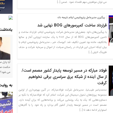
می توان موفقیتی مهم قلمداد نمود . ضمن […]
پیگیری مدیرعامل پتروشیمی ایلام نتیجه داد؛
قرارداد ساخت کمپرسورهای BOG نهایی شد
یادداشت
با پیگیری‌های داود جعفری‌فر؛ مدیرعامل شرکت پتروشیمی ایلام، قرارداد ساخت و‌
تامین کمپرسورهای BOG که از سال ۲۰۱۶ با یک سازنده اروپایی آغاز و سالها
بلاتکلیف مانده بود تعیین تکلیف شد. کیوسک خبر ـ مدیرعامل پتروشیمی ایلام با
بیان اینکه احیای این قرارداد در راستای صیانت از اموال و سرمایه شرکت و حذف
فلرینگ اتیلن […]
آیا پازل 
فولاد مبارکه در مسیر توسعه پایدار کشور مصمم است/
می شود؟!
از سال آینده از شبکه برق سراسری برقی نخواهیم
گرفت
به روای
محمدیاسر طیب‌نیا، مدیرعامل شرکت فولادمبارکه، در آئین بهره‌برداری از اولین
مجموعه پروژه‌های تحول دیجیتال این شرکت اعلام کرد که فولادمبارکه با تکیه بر
دستاوردهایی که یک به یک رونمایی می‌کند و برنامه‌هایی که برای آینده دارد،
مصمم است در مسیر توسعه پایدار کشور گام بردارد و راه خود را با گام‌های
استوارتر ادامه دهد تا […]