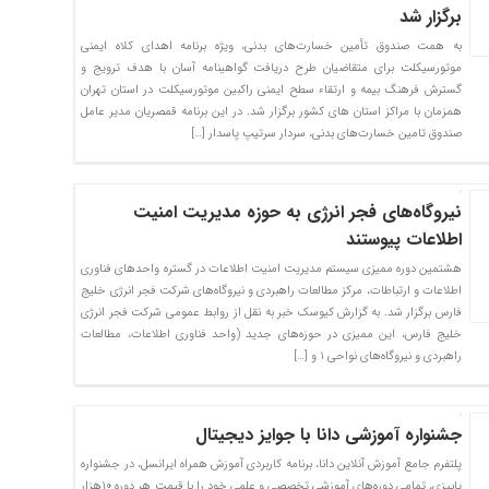
برگزار شد
به همت صندوق تأمین خسارت‌های بدنی، ویژه برنامه اهدای کلاه ایمنی
موتورسیکلت برای متقاضیان طرح دریافت گواهینامه آسان با هدف ترویج و
گسترش فرهنگ بیمه و ارتقاء سطح ایمنی راکبین موتورسیکلت در استان ‌تهران
همزمان با مراکز استان های کشور برگزار شد. در این برنامه قمصریان مدیر عامل
صندوق تامین خسارت‌های بدنی، سردار سرتیپ پاسدار […]
نیروگاه‌های فجر انرژی به حوزه مدیریت امنیت
اطلاعات پیوستند
هشتمین دوره ممیزی سیستم مدیریت امنیت اطلاعات در گستره واحدهای فناوری
اطلاعات و ارتباطات، مرکز مطالعات راهبردی و نیروگاه‌های شرکت فجر انرژی خلیج
فارس برگزار شد. به گزارش کیوسک خبر به نقل از روابط عمومی شرکت فجر انرژی
خلیج فارس، این ممیزی در حوزه‌های جدید (واحد فناوری اطلاعات، مطالعات
راهبردی و نیروگاه‌های نواحی ۱ و […]
جشنواره آموزشی دانا با جوایز دیجیتال
پلتفرم جامع آموزش آنلاین دانا، برنامه کاربردی آموزش همراه ایرانسل، در جشنواره
پاییزی، تمامی دوره‌های آموزشی تخصصی و علمی خود را با قیمت هر دوره ۱۰هزار