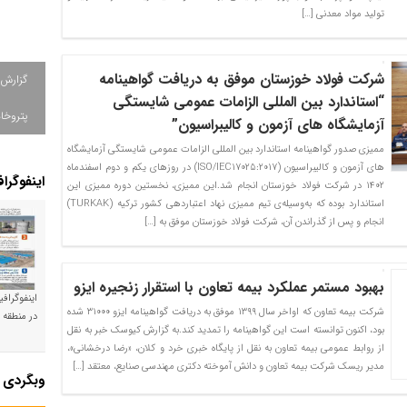
تولید مواد معدنی […]
شرکت فولاد خوزستان موفق به دریافت گواهینامه
گزارش
“استاندارد بین المللی الزامات عمومی شایستگی
پتروخاد
آزمایشگاه های آزمون و کالیبراسیون”
ممیزی صدور گواهینامه استاندارد بین المللی الزامات عمومی شایستگی آزمایشگاه
های آزمون و کالیبراسیون (ISO/IEC17025:2017) در روزهای یکم و دوم اسفندماه
اینفوگرا
۱۴۰۲ در شرکت فولاد خوزستان انجام شد.این ممیزی، نخستین دوره ممیزی این
استاندارد بوده که به‌وسیله‌ی تیم ممیزی نهاد اعتباردهی کشور ترکیه (TURKAK)
انجام و پس از گذراندن آن، شرکت فولاد خوزستان موفق به […]
بهبود مستمر عملکرد بیمه تعاون با استقرار زنجیره ایزو
اینفوگراف
شرکت بیمه تعاون که اواخر سال ۱۳۹۹ موفق به دریافت گواهینامه ایزو ۳۱۰۰۰ شده
در منطقه و
بود، اکنون توانسته است این گواهینامه را تمدید کند.به گزارش کیوسک خبر به نقل
از روابط عمومی بیمه تعاون به نقل از پایگاه خبری خرد و کلان، «رضا درخشانی»،
مدیر ریسک شرکت بیمه تعاون و دانش آموخته دکتری مهندسی صنایع، معتقد […]
وبگردی