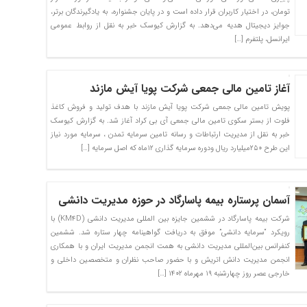
تومان، در اختیار کاربران قرار داده است و در پایان جشنواره، به یادگیرندگان برتر،
جوایز دیجیتال هدیه می‌دهد. به گزارش کیوسک خبر به نقل از روابط‌ عمومی
ایرانسل، پلتفرم […]
آغاز تامین مالی جمعی شرکت پویا آیش مازند
پویش تامین مالی جمعی شرکت پویا آیش مازند با هدف تولید و فروش کاغذ
فلوت از بستر سکوی تامین مالی جمعی آی بی کراد آغاز شد. به گزارش کیوسک
خبر به نقل از مدیریت ارتباطات و رسانه تامین سرمایه تمدن ، سرمایه مورد نیاز
این طرح ۲۵۰میلیارد ریال ودوره سرمایه گذاری ۱۲ماه که اصل سرمایه […]
آسمان پرستاره بیمه پاسارگاد در حوزه مدیریت دانشی
شرکت بیمه پاسارگاد در ششمین جایزه بین المللی مدیریت دانشی (KM4D) با
رویکرد “سرمایه دانشی” موفق به دریافت گواهینامه چهار ستاره شد. ششمین
کنفرانس بین‌المللی مدیریت دانشی به همت انجمن مدیریت ایران و با همکاری
انجمن مدیریت دانش اتریش و با حضور صاحب نظران و متخصصین داخلی و
خارجی عصر روز چهارشنبه ۱۹ مهرماه ۱۴۰۲ […]