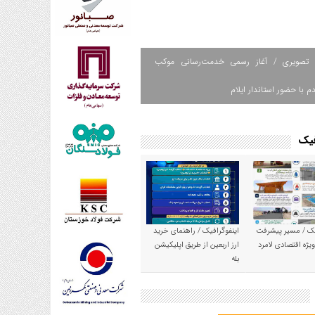
 تصویری / آغاز رسمی خدمت‌رسانی موکب
م با حضور استاندار ایلام
فیک
یک / مسیر پیشرفت
اینفوگرافیک / راهنمای خرید
یژه اقتصادی لامرد
ارز اربعین از طریق اپلیکیشن
بله