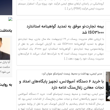
آروماتیکی در راستای ارتقای سطح ایمنی فرآیند خود، پروژه بزرگ استقرار سیستم
مدیریت ایمنی فرآیند (PSM) را بر […]
بیمه تجارت‌نو موفق به تمدید گواهینامه استاندارد
یادداشت
ISO31000 شد
با ارزیابی نظام مدیریت ریسک در ۲۹ اردیبهشت ماه سال جاری، بیمه تجارت‌نو
موفق به تمدید گواهی‌نامه ISO31000 شد. به گزارش کیوسک خبر به نقل از
روابط‌عمومی بیمه تجارت‌نو ؛ گواهی‌نامه استاندارد ایزو ۳۱۰۰۰، یک استاندارد
جهانی در حوزه مدیریت ریسک است که به شرکت‌ها کمک می‌کند تا فرآیندهای
مدیریت ریسک خود را بهبود دهند […]
آیا پازل 
می شود؟!
مدیر ایمنی، بهداشت و محیط زیست ایمپاسکو عنوان کرد:
با خرید ۶ دستگاه آمبولانس، تجهیز پایگاه‌های امداد و
به روای
نجات معادن زغال‌سنگ ادامه دارد
مدیر ایمنی، بهداشت و محیط زیست ایمپاسکو گفت: خرید ۶ دستگاه آمبولانس
جهت تجهیز پایگاه‌های امداد و نجات معادن زغال‌سنگ از اقدامات ایمنی بود که
در سال گذشته به انجام رساندیم. به گزارش کیوسک خبر به نقل از روابط عمومی
ایمپاسکو، پرهام خواجه‌پور مدیر ایمنی، بهداشت و محیط زیست شرکت تهیه و