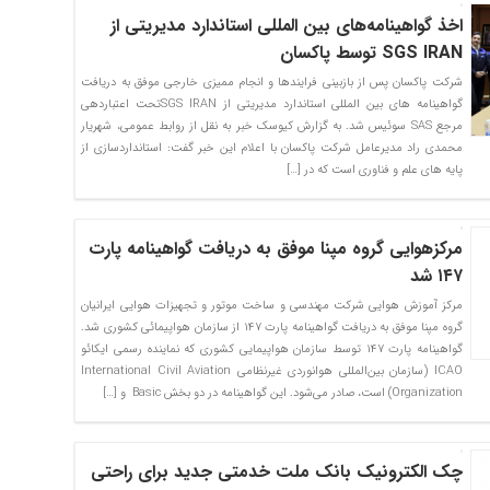
اخذ گواهینامه‌های بین المللی استاندارد مدیریتی از
SGS IRAN توسط پاکسان
شرکت پاکسان پس از بازبینی فرایندها و انجام ممیزی خارجی موفق به دریافت
گواهینامه های بین المللی استاندارد مدیریتی از SGS IRANتحت اعتباردهی
مرجع SAS سوئیس شد. به گزارش کیوسک خبر به نقل از روابط عمومی، شهریار
محمدی راد مدیرعامل شرکت پاکسان با اعلام این خبر گفت: استانداردسازی از
پایه های علم و فناوری است که در […]
مرکزهوایی گروه مپنا موفق به دریافت گواهینامه پارت
۱۴۷ شد
مرکز آموزش هوایی شرکت مهندسی و ساخت موتور و تجهیزات هوایی ایرانیان
گروه مپنا موفق به دریافت گواهینامه پارت ۱۴۷ از سازمان هواپیمائی کشوری شد.
گواهینامه پارت ۱۴۷ توسط سازمان هواپیمایی کشوری که نماینده رسمی ایکائو
ICAO (سازمان بین‌المللی هوانوردی غیر‌نظامی International Civil Aviation
Organization) است، صادر می‌شود. این گواهینامه در دو بخش Basic و […]
چک الکترونیک بانک ملت خدمتی جدید برای راحتی