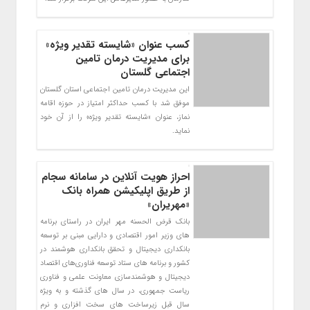
کسب عنوان «شایسته تقدیر ویژه»
برای مدیریت درمان تامین
اجتماعی گلستان
این مدیریت درمان تامین اجتماعی استان گلستان
موفق شد با کسب حداکثر امتیاز در حوزه اقامه
‌نماز، عنوان «شایسته تقدیر ویژه» را از آن خود
نماید.
احراز هویت آنلاین در سامانه سجام
از طریق اپلیکیشن همراه بانک
«مهریران»
بانک قرض الحسنه مهر ایران در راستای برنامه
های وزیر امور اقتصادي و دارايي مبني بر توسعه
بانکداري ديجيتال و تحقق بانکداري هوشمند در
کشور و برنامه هاي ستاد توسعه فناوري‌هاي اقتصاد
ديجيتال و هوشمندسازي معاونت علمي و فناوري
رياست جمهوري، در سال هاي گذشته و به ويژه
سال قبل زيرساخت هاي سخت افزاري و نرم