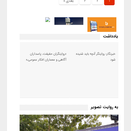
1
2
3
بعدی »
یادداشت
خبرنگار؛ روایتگر آنچه باید شنیده
«روایتگران حقیقت، پاسداران
شود
آگاهی و معماران افکار عمومی،»
به روایت تصویر