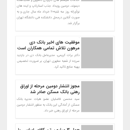
خدمات سیستم های کاربردی کاسپین و شتابدهنده
دیموند، دومین رویداد جذب استارتاپ و ایده های
نوآورانه روز سه شنبه20 خرداد ماه سال جاری و به
صورت آنلاین درمحل دانشکده فنی دانشگاه تهران
برگزار شد.
موفقیت های اخیر بانک دی
مرهون تلاش تمامی همکاران است
دکتر برات کریمی، مدیرعامل بانک دی در بازدید
سرزده از شعبه مطهری تهران، بر ضرورت تخصیص
بهینه منابع تاکید کرد.
مجوز انتشار دومین مرحله از اوراق
رهنی بانک مسکن صادر شد
سید محسن فاضلیان عضو هیات مدیره بانک
مسکن از آمادگی این بانک به منظور انتشار دومین
مرحله از اوراق رهنی خبر داد.
حمل ۳ میلیون تن کالای اساسی با