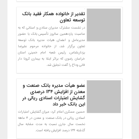
تقدیر از خانواده همکار فقید بانک
توسعه تعاون
در نشست مشترک مدیران ستادی و استانی که به
مناسبت یازدهمین سالروز تأسیس بانک با حضور
مدیرعامل و اعضای هیات مدیره بانک توسعه
تعاون برگزار شد، از خانواده مرحوم علیرضا
یزدان‌شناس، رئیس شعبه امام خمینی استان
خراسان رضوی که براثر ابتلا به بیماری کرونا دار
فانی وداع را گفت تجلیل شد.
عضو هیأت مدیره بانک صنعت و
معدن از افزایش ۱۳۴ درصدی
گشایش اعتبارات اسنادی ریالی در
این بانک خبر داد
حسين عسكري اعلام كرد: ميزان گشايش اعتبارات
اسنادي ريالي در بانك صنعت و معدن در 4 ماهه
نخست سال جاري نسبت به مدت مشابه سال
گذشته 134 درصد افزايش يافته است.