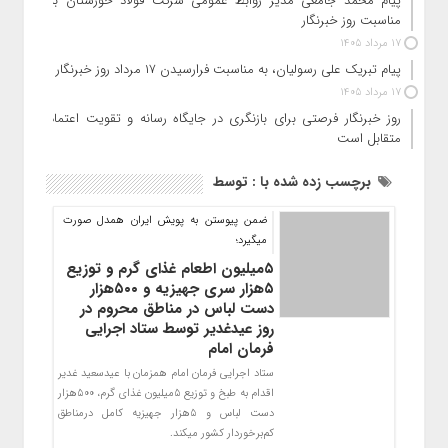
پیام محمد جامعی مدیر روابط عمومی شرکت فولاد خوزستان به
مناسبت روز خبرنگار
17 مرداد 1405
پیام تبریک علی رسولیان، به مناسبت فرارسیدن ۱۷ مرداد روز خبرنگار
17 مرداد 1405
روز خبرنگار فرصتی برای بازنگری در جایگاه رسانه و تقویت اعتماد
متقابل است
برچسب زده شده با : توسط
ضمن پیوستن به پویش ایران همدل صورت
میگیرد؛
۵میلیون اطعام غذای گرم و توزیع
۵هزار سری جهیزیه و ۵۰۰هزار
دست لباس در مناطق محروم در
روز عیدغدیر توسط ستاد اجرایی
فرمان امام
ستاد اجرایی فرمان امام همزمان با عیدسعید غدیر
اقدام به طبخ و توزیع 5میلیون غذای گرم، 500هزار
دست لباس و 5هزار جهیزیه کامل درمناطق
کم‌برخوردار کشور میکند.