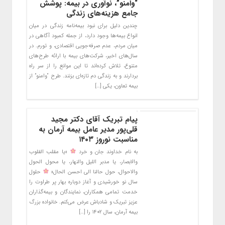
“وامنو”، نوآوری در بیمه: پوشش
جامع هزینه‌های زندگی
چندین دلیل برای نبود بیمه‌نامه زندگی در میان
انواع بیمه‌ها وجود دارد، از جمله کمبود آگاهی در
میان مردم، عدم صرفه‌جویی اقتصادی، و تورم. در
سال‌های اخیر، شرکت‌های بیمه با ارائه طرح‌های
متنوع، تلاش کرده‌اند تا این موانع را از سر راه
بردارند و به زندگی دم تازه‌ای بزنند. طرح “وامنو” از
بیمه تعاون، یکی […]
پیام تبریک آقای دکتر مجید
قلی‌پور مدیر عامل بیمه آرمان به
مناسبت نوروز ۱۴۰۳
به نام خداوند جان و خرد
«یا مقلب القلوب
والابصار، یا مدبر اللیل والنهار، یا محول الحول
والاحوال، حول حالنا الی احسن الحال»
حلول
سال نو خورشیدی و آغاز دوباره بهار پر طراوت را
خدمت تمامی همکاران، نمایندگان و بیمه‌گذاران
عزیز تبریک و شادباش عرض می‌کنم. خانواده بزرگ
بیمه آرمان، سال ۱۴۰۲ را […]