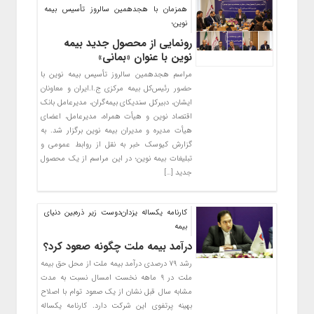
همزمان با هجدهمین سالروز تأسیس بیمه
نوین؛
رونمایی از محصول جدید بیمه
نوین با عنوان «بمانی»
مراسم هجدهمین سالروز تأسیس بیمه نوین با
حضور رئیس‌کل بیمه مرکزی ج.ا.ایران و معاونان
ایشان، دبیرکل سندیکای بیمه‌گران، مدیرعامل بانک
اقتصاد نوین و هیأت همراه، مدیرعامل، اعضای
هیأت مدیره و مدیران بیمه نوین برگزار شد. به
گزارش کیوسک خبر به نقل از روابط عمومی و
تبلیغات بیمه نوین؛ در این مراسم از یک محصول
جدید […]
کارنامه یکساله یزدان‌دوست زیر ذره‌بین دنیای
بیمه
درآمد بیمه ملت چگونه صعود کرد؟
رشد ۷۹ درصدی درآمد بیمه ملت از محل حق بیمه
ملت در ۹ ماهه نخست امسال نسبت به مدت
مشابه سال قبل نشان از یک صعود توام با اصلاح
بهینه پرتفوی این شرکت دارد. کارنامه یکساله