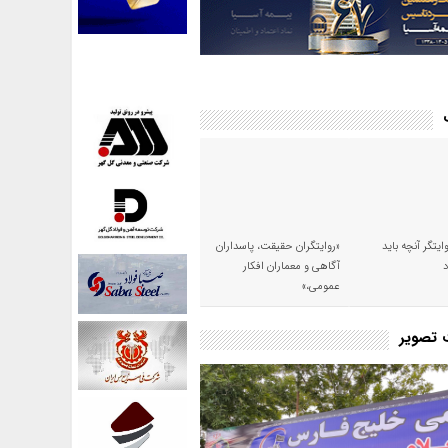
وایتگر آنچه باید
«روایتگران حقیقت، پاسداران
آگاهی و معماران افکار
عمومی،»
ت تصویر