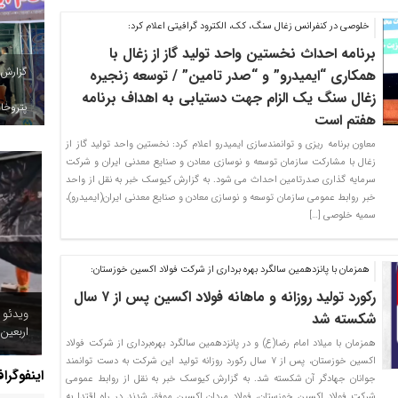
خلوصی در کنفرانس زغال سنگ، کک، الکترود گرافیتی اعلام کرد:
برنامه احداث نخستین واحد تولید گاز از زغال با
گزارش
همکاری “ایمیدرو” و “صدر تامین” / توسعه زنجیره
زغال سنگ یک الزام جهت دستیابی به اهداف برنامه
پتروخاد
هفتم است
معاون برنامه ریزی و توانمندسازی ایمیدرو اعلام کرد: نخستین واحد تولید گاز از
زغال با مشارکت سازمان توسعه و نوسازی معادن و صنایع معدنی ایران و شرکت
سرمایه گذاری صدرتامین احداث می شود. به گزارش کیوسک خبر به نقل از واحد
خبر روابط عمومی سازمان توسعه و نوسازی معادن و صنایع معدنی ایران(ایمیدرو)،
سمیه خلوصی […]
همزمان با پانزدهمین سالگرد بهره برداری از شرکت فولاد اکسین خوزستان:
رکورد تولید روزانه و ماهانه فولاد اکسین پس از ۷ سال
ویدئو 
شکسته شد
اربعین
همزمان با میلاد امام رضا(ع) و در پانزدهمین سالگرد بهره‌برداری از شرکت فولاد
اکسین خوزستان، پس از ۷ سال رکورد روزانه تولید این شرکت به دست توانمند
اینفوگرا
جوانان جهادگر آن شکسته شد. به گزارش کیوسک خبر به نقل از روابط عمومی
شرکت فولاد اکسین خوزستان، فولاد مردان اکسین موفق شدند در راه اقتدا به