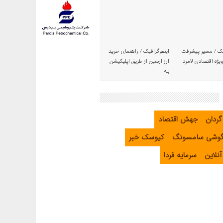
یک / مسیر پیشرفت
اینفوگرافیک / راهنمای خرید
یژه اقتصادی لامرد
ارز اربعین از طریق اپلیکیشن
بله
گردان
جهش اقتصاد
گوشی سامسونگ
کیوسک خبر
نلاین
سرمایه فردا