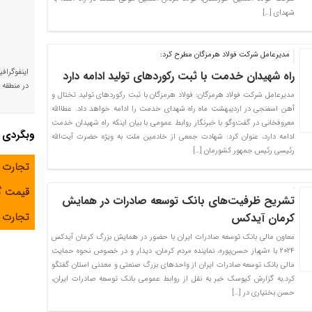
شهدای […]
مدیرعامل شرکت فولاد هرمزگان مطرح کرد:
اینفوگراف
راه شهیدان خدمت با ثبت رکوردهای تولید ادامه دارد
در منطقه و
مدیرعامل شرکت فولاد هرمزگان: فولاد هرمزگان با ثبت رکوردهای تولید تختال و
آهن اسفنجی در اردیبهشت ماه راه شهدای خدمت را ادامه خواهد داد. عطاالله
معروفخانی در گفت‌وگو با خبرنگار روابط عمومی با بیان اینکه راه شهیدان خدمت
وبگردی
ادامه دارد، عنوان کرد: شهادت جمعی از خادمین ملت به ویژه حضرت آیت‌الله
رئیسی رئیس جمهور کشورمان […]
تجارت 
قیمت 
تشریح ظرفیت‌های بانک توسعه صادرات در همایش
تجارت آ
کرمان آیدکس
معاون مالی بانک توسعه صادرات ایران با حضور در همایش بزرگ کرمان آیدکس
۲۰۲۴ با «شهباز حسن‌پور»، نماینده مردم کرمان، دیدار و در خصوص نحوه حمایت
مالی بانک توسعه صادرات ایران از واحد‌های بزرگ صنعتی و معدنی استان گفتگو
کرد.به گزارش کیوسک خبر به نقل از روابط عمومی بانک توسعه صادرات ایران،
حسن بختیاری در […]