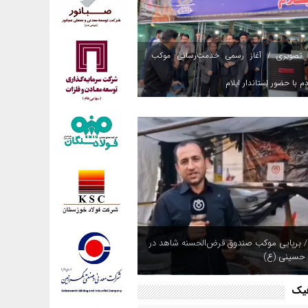
 تصویری / آغاز رسمی خدمت‌رسانی موکب
م با حضور استاندار ایلام
/ برپایی موکب صندوق قرض‌الحسنه شاهد در
 حسینی (ع)
فیک