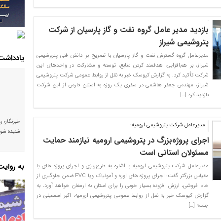
بازدید مدیر عامل گروه نفت و گاز پارسیان از شرکت
پتروشیمی شیراز
مدیرعامل گروه گسترش نفت و گاز پارسیان با تصریح بر دانش فنی پتروشیمی
یادداشت
شیراز، بر هم‌افزایی، هدفمند کردن منابع، توسعه و مشارکت در واحدهای این
شرکت تأکید کرد. به گزارش کیوسک خبر به نقل از روابط عمومی شرکت پتروشیمی
شیراز، مهندس جعفر هاشمی در سفری یک روزه به استان فارس از این شرکت
بازدید کرد […]
خبرنگار؛ ر
مدیرعامل شرکت پتروشیمی ارومیه:
شنیده شود
اجرای پروژه‌بزرگ در پتروشیمی ارومیه نیازمند حمایت
مسئولان استانی است
به روای
مدیرعامل شرکت پتروشیمی ارومیه با اشاره به طرح‌ریزی و اجرای پروژه های با
مقیاس بزرگتر گفت: اجرای پروژه های اوره و آمونیاک ویا PVC ضمن جلوگیری از
خام فروشی، ارزش افزوده بسیار خوبی را برای استان به ارمغان خواهد آورد. به
گزارش کیوسک خبر به نقل از روابط عمومی پتروشیمی ارومیه، اکبر اسمعیلی در
جلسه […]