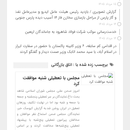
15 مرداد 1405
گزارش تصویری / بازدید رئیس هیئت عامل ایدرو و مدیرعامل نفت
و گاز پارس از مراحل بازسازی مخازن فاز ۱۴ آسیب دیده پارس جنوبی
14 مرداد 1405
خدمت‌رسانی موکب شرکت فولاد شاهرود به جاماندگان اربعین
14 مرداد 1405
در اقدامی کم سابقه، ۶ وزیر کابینه پاکستان با حضور در سفارت ایران
در اسلام آباد، با سید محمد اتابک وزیر صمت دیدار و گفتگو کردند
برچسب زده شده با : اتاق بازرگانی
مجلس با تعطیلی شنبه موافقت
کرد
امروز صحن علنی مجلس شورای اسلامی شاهد
بحث داغ نمایندگان بر سر تعطیلی پنجشنبه و جمعه
یا جمعه و شنبه بود اما در نهایت تکلیف روزهای
تعطیل در ایران روشن شد.به گزارش کیوسک خبر،
نمایندگان مجلس ضمن استماع نظر موافقان و
مخالفان پیرامون تعطیلی پنج‌شنبه با پیشنهاد
تعطیلی پنج‌شنبه‌ها مخالفت کردند و بر اساس