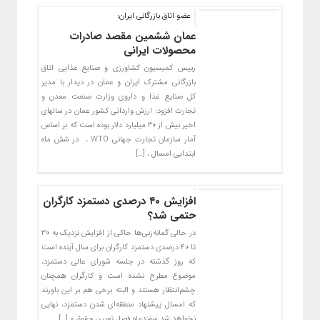
عضو اتاق بازرگانی ایران:
عمان ششمین مقصد صادرات
محصولات ایرانی
رییس کمیسیون کشاورزی و صنایع غذایی اتاق
بازرگانی مشترک ایران و عمان در دیدار با مدیر
کل صنایع غذا و داروی وزارت صنعت معدن و
تجارت افزود: ارزش وارداتی کشور عمان در سالهای
اخیر بیش از ۳۰ میلیارد دلار بوده است که بر اساس
آمار سازمان تجارت جهانی WTO ، در شش ماه
ابتدایی امسال ، […]
افزایش ۴۰ درصدی دستمزد کارگران
حتمی شد؟
در حالی گمانه‌زنی‌ها حاکی از افزایش نزدیک به ۳۰
تا ۴۰ درصدی دستمزد کارگران برای سال آینده است
که روز گذشته در جلسه شورای عالی دستمزد،
موضوع مطرح نشده است و کارگران همچنان
چشم‌انتظار هستند و البته برخی هم بر این باورند
که امسال پیشنهاد منطقه‌ای شدن دستمزد، نهایی
نخواهد شد.سفندماه فصل تعیین حقوق و […]