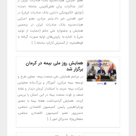
عضو اجرایی هیات‌مدیره بانک صادرات ایران از
آغاز مذاکرات برای نقش‌آفرینی سامانه «ست»
(توثیق الکترونیکی دارایی بانک صادرات ایران) در
امور قضایی خبر داد.یاسر مرادی، عضو اجرایی
هیات‌مدیره بانک صادرات ایران در پنجمین
همایش و جشنواره ملی حاتم (حمایت از تولید
ملی) با اشاره به رایزنی‌های اولیه صورت گرفته با
قوه‌قضاییه، از گسترش کارکرد سامانه […]
همایش روز ملی بیمه در کرمان
برگزار شد
در مراسم همایش ملی صنعت بیمه، معاون طرح و‌
توسعه بیمه مرکزی، آموزگار و بزرگ‌زاده معاونین
شرکت بیمه سرمد با استاندار کرمان دیدار و نقاط
ضعف و قوت صنعت بیمه در این استان را بررسی
کردند. همایش گرامیداشت هفته بیمه با حضور
پورابراهیمی رئیس کمیسیون اقتصادی مجلس،
حسن‌پور عضو کمیسیون اقتصادی مجلس،
سلطانی‌نژاد مدیرکل امور […]