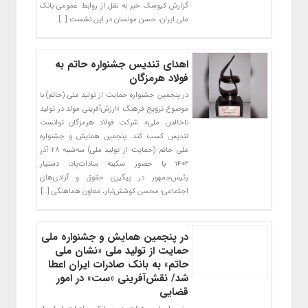
گزارش کیوسک خبر به نقل از روابط عمومی بانک
ملی ایران، حسن مونسان در این نشست […]
اهدای تندیس جشنواره حاتم به
فولاد هرمزگان
در پنجمین جشنواره حمایت از تولید ملی (حاتم) با
موضوع ترویج فرهنگ «ارزش‌آفرینی مولد در تولید
ناخالص ملی»، شرکت فولاد هرمزگان توانست
تندیس کسب کند. پنجمین همایش و جشنواره
ملی حاتم (حمایت از تولید ملی) سه‌شنبه ۲۸ آذر
۱۴۰۲ با حضور سکینه سادات‌پاد، دستیار
رئیس‌جمهور در پیگیری حقوق و آزادی‌های
اجتماعی؛ محسن کوشش‌تبار، معاون هماهنگی […]
​در پنجمین همایش و جشنواره ملی
حمایت از تولید ملی «نشان ملی
حاتم» به بانک صادرات ایران اعطا
شد/ نقش‌آفرینی «ست» در امور
قضایی