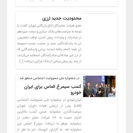
محدودیت جدید ارزی
عضو هیئت نمایندگان اتاق بازرگانی تهران، گفت: با
توجه به سیاست‌های بانک مرکزی و دولت سیزدهم
در صادرات و واردات، پیش آمدن، ‌توقف تخصیص
ارز به واردکنندگان، بعید و عجیب نیست.«سهمیه
ارز شما، اتمام یافته است». برخی واردکنندگانی که
از ارز غیر مبادله‌ای صادرکنندگان استفاده می‌کردند،
از چند روز پیش پیامی از بانک مرکزی دریافت […]
در جشنواره ملی مسوولیت اجتماعی محقق شد
کسب سیمرغ الماس برای ایران
خودرو
ایران‌خودرو در جشنواره ملی مسوولیت اجتماعی
(قاف)، پس از ارزیابی هیات داوران شورای
سیاست‌گذاری جشنواره، ضمن کسب بالاترین
امتیاز نسبت به ۱۰۶ شرکت معتبر حاضر در
جشنواره، موفق به دریافت سیمرغ الماس این
جشنواره شد. به گزارش کیوسک خبر به نقل از